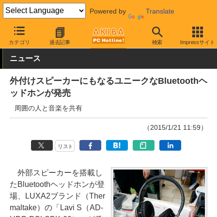
Powered by
Translate
AKIBA PC Hotline!
PC周辺機器
ヘッドセット・スピーカー
ヘ
カテゴリ
過去記事
検索
Impressサイト
ニュース
外付けスピーカーにもなるユニークなBluetoothヘ
ッドホンが発売
周囲の人と音楽を共有
（2015/1/21 11:59）
リスト
外部スピーカーを搭載し
たBluetoothヘッドホンが登
場、LUXA2ブランド（Ther
maltake）の「Lavi S（AD-