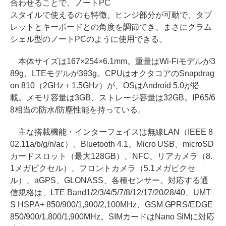
合わせることで、ノートPC
スタイルで使えるのも特徴。ヒンジ部分が可動で、タブ
レットとキーボードとの角度を調節でき、まさにクラム
シェル型のノートPCのように使用できる。
本体サイズは167×254×6.1mm。重量はWi-Fiモデルが3
89g、LTEモデルが393g。CPUはオクタコアのSnapdrag
on 810（2GHz＋1.5GHz）が、OSはAndroid 5.0が搭
載。メモリ容量は3GB、ストレージ容量は32GB。IP65/6
8相当の防水/防塵性能を持っている。
主な搭載機能・インターフェイスは無線LAN（IEEE 8
02.11a/b/g/n/ac）、Bluetooth 4.1、Micro USB、microSD
カードスロット（最大128GB）、NFC、リアカメラ（8.
1メガピクセル）、フロントカメラ（5.1メガピクセ
ル）、aGPS、GLONASS、各種センサー。対応する通
信規格は、LTE Band1/2/3/4/5/7/8/12/17/20/28/40、UMT
S HSPA+ 850/900/1,900/2,100MHz、GSM GPRS/EDGE
850/900/1,800/1,900MHz。SIMカードはNano SIMに対応