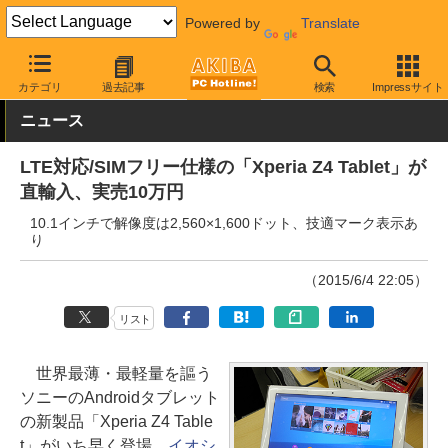
Powered by
Translate
AKIBA PC Hotline!
モバイル
タブレット
SIMフリータブレット
カテゴリ
過去記事
検索
Impressサイト
ニュース
LTE対応/SIMフリー仕様の「Xperia Z4 Tablet」が
直輸入、実売10万円
10.1インチで解像度は2,560×1,600ドット、技適マーク表示あ
り
（2015/6/4 22:05）
リスト
世界最薄・最軽量を謳う
ソニーのAndroidタブレット
の新製品「Xperia Z4 Table
t」がいち早く登場、
イオシ