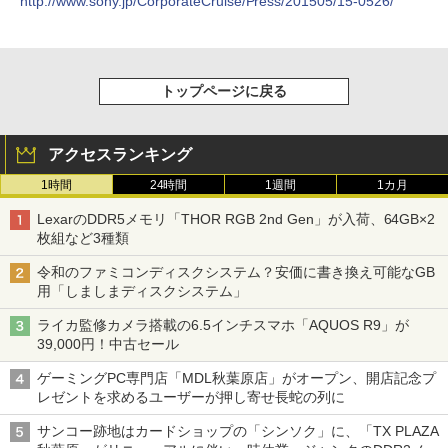
http://www.sony.jp/CorporateCruise/Press/201505/15-0526/
トップページに戻る
アクセスランキング
1時間
24時間
1週間
1カ月
LexarのDDR5メモリ「THOR RGB 2nd Gen」が入荷、64GB×2
枚組など3種類
令和のファミコンディスクシステム？安価に書き換え可能なGB
用「しましまディスクシステム」
ライカ監修カメラ搭載の6.5インチスマホ「AQUOS R9」が
39,000円！中古セール
ゲーミングPC専門店「MDL秋葉原店」がオープン、開店記念プ
レゼントを求めるユーザーが押し寄せ長蛇の列に
サンコー跡地はカードショップの「シンソク」に、「TX PLAZA