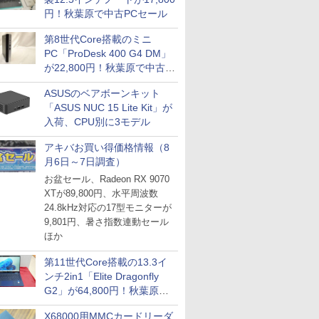
円！秋葉原で中古PCセール
第8世代Core搭載のミニ
PC「ProDesk 400 G4 DM」
が22,800円！秋葉原で中古
PCセール
ASUSのベアボーンキット
「ASUS NUC 15 Lite Kit」が
入荷、CPU別に3モデル
アキバお買い得価格情報（8
月6日～7日調査）
お盆セール、Radeon RX 9070
XTが89,800円、水平周波数
24.8kHz対応の17型モニターが
9,801円、暑さ指数連動セール
ほか
第11世代Core搭載の13.3イ
ンチ2in1「Elite Dragonfly
G2」が64,800円！秋葉原で
中古PCセール
X68000用MMCカードリーダ