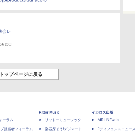
発表会レ
年5月20日
トップページに戻る
Rittor Music
イカロス出版
dフォーラム
リットーミュージック
AIRLINEweb
ップ担当者フォーラム
楽器探そう!デジマート
Jディフェンスニュー