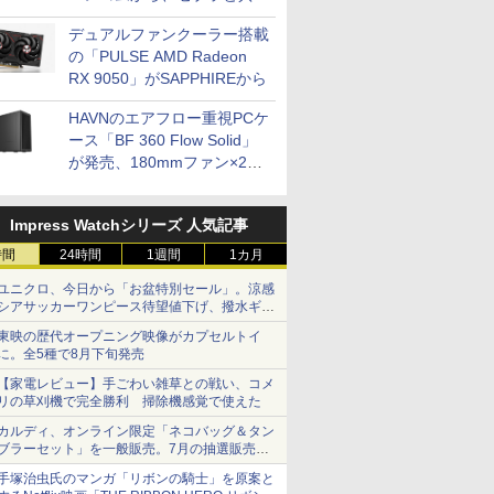
開発
デュアルファンクーラー搭載
の「PULSE AMD Radeon
RX 9050」がSAPPHIREから
HAVNのエアフロー重視PCケ
ース「BF 360 Flow Solid」
が発売、180mmファン×2搭
載
Impress Watchシリーズ 人気記事
時間
24時間
1週間
1カ月
ユニクロ、今日から「お盆特別セール」。涼感
シアサッカーワンピース待望値下げ、撥水ギア
ショーツは1990円に
東映の歴代オープニング映像がカプセルトイ
に。全5種で8月下旬発売
【家電レビュー】手ごわい雑草との戦い、コメ
リの草刈機で完全勝利 掃除機感覚で使えた
カルディ、オンライン限定「ネコバッグ＆タン
ブラーセット」を一般販売。7月の抽選販売の
当選無効分
手塚治虫氏のマンガ「リボンの騎士」を原案と