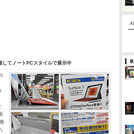
A
最
)を装着してノートPCスタイルで展示中
ィス
バ
な
国
に発
れ