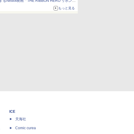
するNetflix映画「THE RIBBON HERO リボンヒ
ーロー」本日配信開始
もっと見る
ICE
天海社
ス
Comic curea