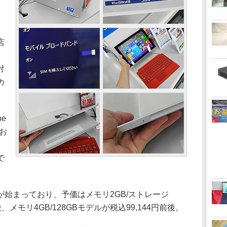
店
、
対
カ
e
てお
で
始まっており、予価はメモリ2GB/ストレージ
後、メモリ4GB/128GBモデルが税込99,144円前後。