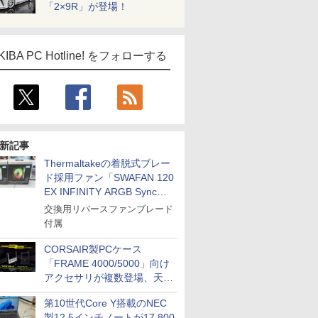
「2×9R」が登場！
KIBA PC Hotline! をフォローする
新記事
Thermaltakeの着脱式ブレー
ド採用ファン「SWAFAN 120
EX INFINITY ARGB Sync」
に単品パッケージ
交換用リバースファンブレード
付属
CORSAIR製PCケース
「FRAME 4000/5000」向け
アクセサリが複数登場、天然
木製パネルや背面コネクタ対
第10世代Core Y搭載のNEC
応トレイなど
製12.5インチノートが17,800