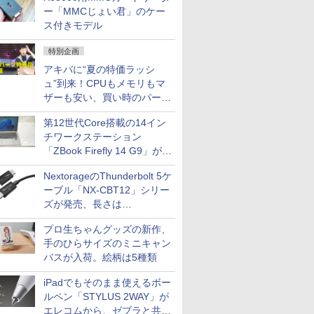
ー「MMCじょい君」のケー
ス付きモデル
特別企画
アキバに“夏の特価ラッシ
ュ”到来！CPUもメモリもマ
ザーも安い、買い時のパーツ
は？【8月7日(金)22時配信】
第12世代Core搭載の14イン
チワークステーション
「ZBook Firefly 14 G9」が
79,800円！秋葉原で中古PC
NextorageのThunderbolt 5ケ
セール
ーブル「NX-CBT12」シリー
ズが発売、長さは
30cm/50cm/1mの3種類
プロ生ちゃんグッズの新作、
手のひらサイズのミニキャン
バスが入荷。絵柄は5種類
iPadでもそのまま使えるボー
ルペン「STYLUS 2WAY」が
エレコムから、ゼブラと共同