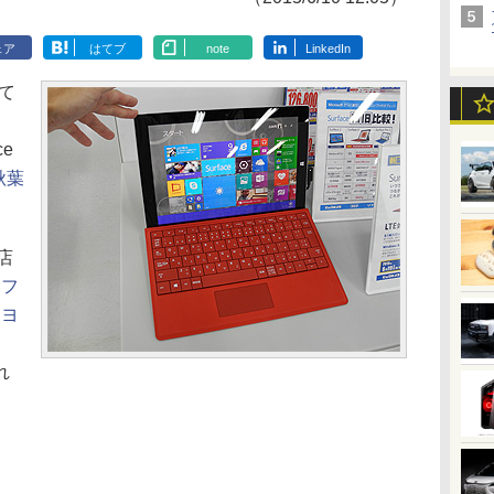
ェア
はてブ
note
LinkedIn
て
ce
秋葉
店
ソフ
、
ヨ
れ