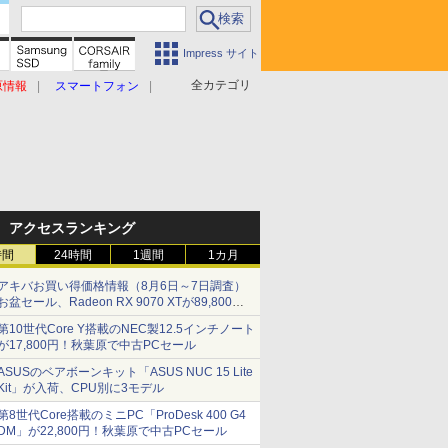
Impress サイト
全カテゴリ
原情報
スマートフォン
アクセスランキング
時間
24時間
1週間
1カ月
アキバお買い得価格情報（8月6日～7日調査）
お盆セール、Radeon RX 9070 XTが89,800
円、水平周波数24.8kHz対応の17型モニターが
第10世代Core Y搭載のNEC製12.5インチノート
9,801円、暑さ指数連動セール ほか
が17,800円！秋葉原で中古PCセール
ASUSのベアボーンキット「ASUS NUC 15 Lite
Kit」が入荷、CPU別に3モデル
第8世代Core搭載のミニPC「ProDesk 400 G4
DM」が22,800円！秋葉原で中古PCセール