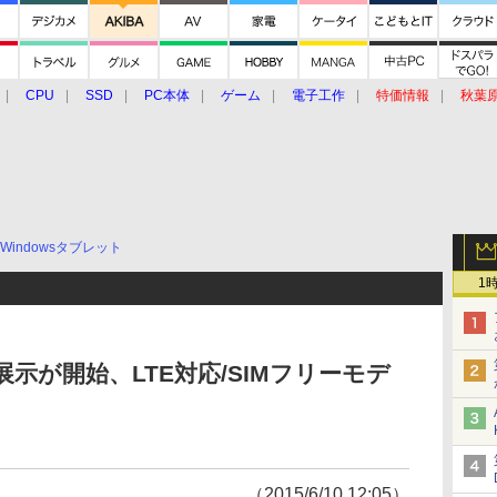
CPU
SSD
PC本体
ゲーム
電子工作
特価情報
秋葉
グルメ
イベント
価格動向
Windowsタブレット
1
先行展示が開始、LTE対応/SIMフリーモデ
（2015/6/10 12:05）