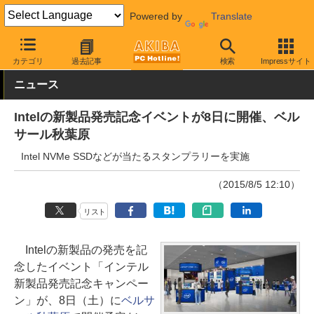
Powered by
Translate
AKIBA PC Hotline!
秋葉原情報
イベント情報
PC・モバイル関
カテゴリ
過去記事
検索
Impressサイト
ニュース
Intelの新製品発売記念イベントが8日に開催、ベル
サール秋葉原
Intel NVMe SSDなどが当たるスタンプラリーを実施
（2015/8/5 12:10）
リスト
Intelの新製品の発売を記
念したイベント「インテル
新製品発売記念キャンペー
ン」が、8日（土）に
ベルサ