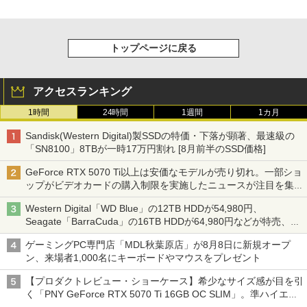
トップページに戻る
アクセスランキング
1時間
24時間
1週間
1カ月
Sandisk(Western Digital)製SSDの特価・下落が顕著、最速級の
「SN8100」8TBが一時17万円割れ [8月前半のSSD価格]
GeForce RTX 5070 Ti以上は安価なモデルが売り切れ。一部ショ
ップがビデオカードの購入制限を実施したニュースが注目を集め
る AKIBA PC Hotline! 先週のアクセスランキング 26年7月27日～
Western Digital「WD Blue」の12TB HDDが54,980円、
26年8月3日
Seagate「BarraCuda」の16TB HDDが64,980円などが特売、
NAS・ビジネス向けは上昇傾向 [8月前半のHDD価格]
ゲーミングPC専門店「MDL秋葉原店」が8月8日に新規オープ
ン、来場者1,000名にキーボードやマウスをプレゼント
【プロダクトレビュー・ショーケース】希少なサイズ感が目を引
く「PNY GeForce RTX 5070 Ti 16GB OC SLIM」。準ハイエン