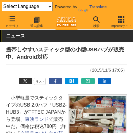
Powered by
Translate
AKIBA PC Hotline!
PC周辺機器
USBハブ
カテゴリ
過去記事
検索
Impressサイト
ニュース
携帯しやすいスティック型の小型USBハブが販売
中、Android対応
（2015/11/6 17:05）
リスト
小型軽量でスティックタ
イプのUSB 2.0ハブ「USB2-
HUB3」がTFTEC JAPANか
ら登場、
東映ランド
で販売
中だ。価格は税込780円（詳