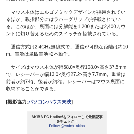
マウス本体はエルゴノミックデザインが採用されてい
るほか、親指部分にはラバーグリップが搭載されてい
る。このほか、裏面には分解能を1,200または2,400カウ
ントに切り替えるためのスイッチが搭載されている。
通信方式は2.4GHz無線式で、通信が可能な距離は約10
m。電源は単四電池×2本動作。
サイズはマウス本体が幅68.0×奥行108.0×高さ37.5mm
で、レシーバーが幅13.0×奥行27.2×高さ7.7mm。重量は
前者が約74g、後者が約2g。レシーバーはマウス裏面に
収納することができる。
[撮影協力:
パソコンハウス東映
]
AKIBA PC Hotline!をフォローして最新記事
をチェック！
Follow @watch_akiba