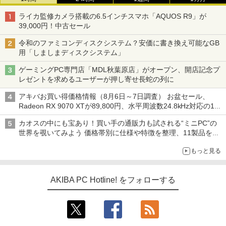
ライカ監修カメラ搭載の6.5インチスマホ「AQUOS R9」が
39,000円！中古セール
令和のファミコンディスクシステム？安価に書き換え可能なGB
用「しましまディスクシステム」
ゲーミングPC専門店「MDL秋葉原店」がオープン、開店記念プ
レゼントを求めるユーザーが押し寄せ長蛇の列に
アキバお買い得価格情報（8月6日～7日調査） お盆セール、
Radeon RX 9070 XTが89,800円、水平周波数24.8kHz対応の17
型モニターが9,801円、暑さ指数連動セール ほか
カオスの中にも宝あり！買い手の通販力も試される“ミニPC”の
世界を覗いてみよう 価格帯別に仕様や特徴を整理、11製品をピ
ックアップ text by 石川 ひさよし
もっと見る
AKIBA PC Hotline! をフォローする