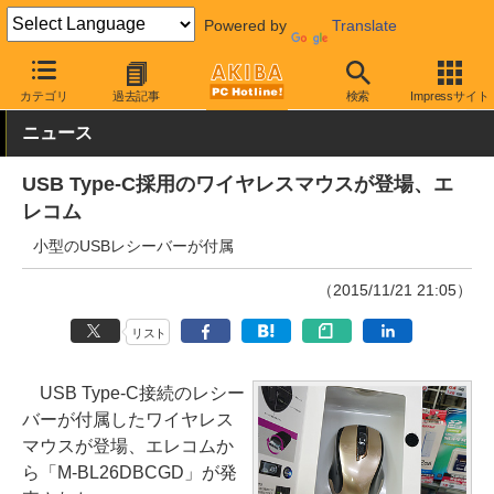
Powered by
Translate
AKIBA PC Hotline!
PC周辺機器
マウス
ワイヤレスマウス
カテゴリ
過去記事
検索
Impressサイト
ニュース
USB Type-C採用のワイヤレスマウスが登場、エ
レコム
小型のUSBレシーバーが付属
（2015/11/21 21:05）
リスト
USB Type-C接続のレシー
バーが付属したワイヤレス
マウスが登場、エレコムか
ら「M-BL26DBCGD」が発