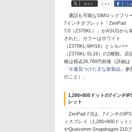
ポスト
リスト
シ
通話も可能なSIMロックフリ
7インチタブレット「ZenPad
7.0（Z370KL）」がASUSから
された。カラーはホワイト
（Z370KL-WH16）とシルバー
（Z370KL-SL16）の2種類。店
格は税込26,780円前後（詳細は
「
今週見つけた主な新製品
」参
のこと）。
1,280×800ドットの7インチIP
レット
ZenPad 7.0は、7インチのIP
ィスプレイ（1,280×800ドット
やQualcomm Snapdragon 210