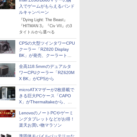
Intel Z890/B860マザーの購
入でゲームがもらえるバンド
ルキャンペーン
『Dying Light: The Beast』
『HITMAN 3』『Civ VII』の3
タイトルから選べる
CPSの大型ツインタワーCPU
クーラー「RZ820 Display
BK」が発売、クーラートッ
プに5インチ液晶搭載
全高118.5mmのデュアルタ
ワーCPUクーラー「RZ620M
X BK」がCPSから
microATXマザーが2枚搭載で
きる巨大PCケース「CAPO
X」がThermaltakeから、カ
ラーは2色
LenovoのノートPCやゲーミ
ングタブレットなどがお得！
楽天お買い物マラソン
準固体モバイルバッテリーな