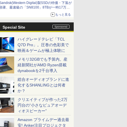
Sandisk(Western Digital)製SSDの特価・下落が
顕著、最速級の「SN8100」8TBが一時17万円
割れ [8月前半のSSD価格]
もっと見る
Special Site
ハイグレードテレビ「TCL
Q7D Pro」。圧巻の色彩美で
映画＆ゲームが極上体験に
メモリ32GBでも予算内。産
経新聞社がAMD Ryzen搭載
dynabookを2千台導入
総合オーディオブランドに進
化するSHANLINGとは何者
か？
クリエイティブが作った2万
円台の“小さなピュアオーデ
ィオスピーカー”
Amazon プライムデー過去最
安! Anker注目プロジェクタ