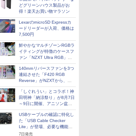
どグリーンハウス製品がお
得！楽天お買い物マラソン
LexarのmicroSD Expressカ
ードリーダーが入荷、価格は
7,500円
鮮やかなマルチゾーンRGBラ
イティングが特徴のケースフ
ァン「NZXT Ultra RGB」が
発売、計8製品
140mmリバースファンを3つ
連結させた「F420 RGB
Reverse」がNZXTから、単
一フレーム採用
「しぐれうい」とコラボ！神
田明神「納涼祭り」が8月7日
～9日に開催、アニソン盆踊
りや屋台グルメなどもあり
USBケーブルの確認に特化し
た「USB Cable Checker
Lite」が登場、必要な機能を
凝縮しコンパクトに
7日発売