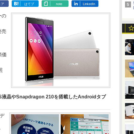
ェア
はてブ
note
LinkedIn
ーの
発売
頭価
照
S液晶やSnapdragon 210を搭載したAndroidタブ
Sデ
）
プ