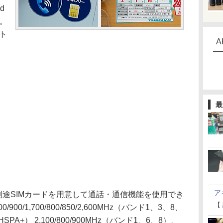
d
末。
スト
A
最
ア
途SIMカードを用意して通話・通信機能を使用でき
【
/900/1,700/800/850/2,600MHz（バンド1、3、8、
SPA+） 2,100/800/900MHz（バンド1、6、8）、