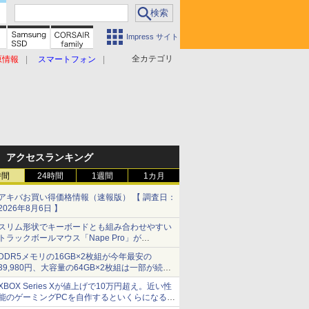
Impress サイト
全カテゴリ
原情報
スマートフォン
アクセスランキング
時間
24時間
1週間
1カ月
アキバお買い得価格情報（速報版） 【 調査日：
2026年8月6日 】
スリム形状でキーボードとも組み合わせやすい
トラックボールマウス「Nape Pro」が
Keychronから
DDR5メモリの16GB×2枚組が今年最安の
39,980円、大容量の64GB×2枚組は一部が続騰
[8月前半のメモリ価格]
XBOX Series Xが値上げで10万円超え。近い性
能のゲーミングPCを自作するといくらになる？
【石田賀津男の『酒の肴にPCゲーム』】