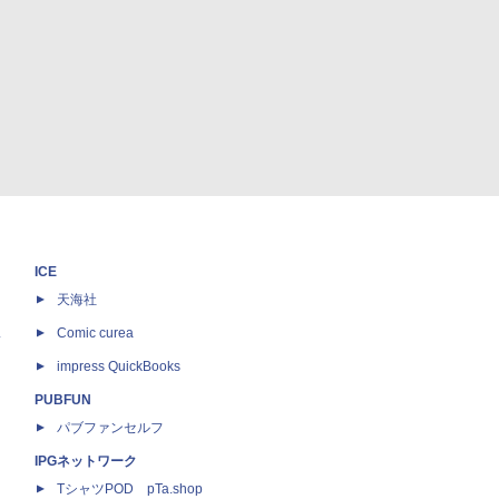
ICE
天海社
ス
Comic curea
impress QuickBooks
PUBFUN
パブファンセルフ
IPGネットワーク
TシャツPOD pTa.shop