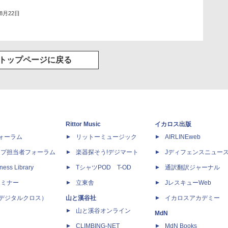
年8月22日
トップページに戻る
Rittor Music
イカロス出版
dフォーラム
リットーミュージック
AIRLINEweb
ップ担当者フォーラム
楽器探そう!デジマート
Jディフェンスニュー
ness Library
TシャツPOD T-OD
通訳翻訳ジャーナル
セミナー
立東舎
JレスキューWeb
 X（デジタルクロス）
山と溪谷社
イカロスアカデミー
山と溪谷オンライン
MdN
CLIMBING-NET
MdN Books