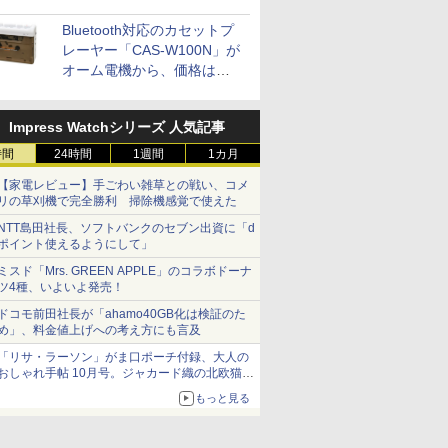
Bluetooth対応のカセットプ
レーヤー「CAS-W100N」が
オーム電機から、価格は
5,940円
Impress Watchシリーズ 人気記事
時間
24時間
1週間
1カ月
【家電レビュー】手ごわい雑草との戦い、コメ
リの草刈機で完全勝利 掃除機感覚で使えた
NTT島田社長、ソフトバンクのセブン出資に「d
ポイント使えるようにして」
ミスド「Mrs. GREEN APPLE」のコラボドーナ
ツ4種、いよいよ発売！
ドコモ前田社長が「ahamo40GB化は検証のた
め」、料金値上げへの考え方にも言及
「リサ・ラーソン」がま口ポーチ付録、大人の
おしゃれ手帖 10月号。ジャカード織の北欧猫デ
ザイン
もっと見る