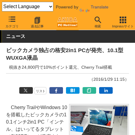
Powered by
Translate
AKIBA PC Hotline!
モバイル
タブレット
Windowsタブレット
カテゴリ
過去記事
検索
Impressサイト
ニュース
ビックカメラ独占の格安2in1 PCが発売、10.1型
WUXGA液晶
税抜き24,800円で10%ポイント還元、Cherry Trail搭載
（2016/1/29 11:15）
リスト
Cherry TrailやWindows 10
を搭載したビックカメラの1
0.1インチ2in1 PC「インテ
ル、はいってるタブレット