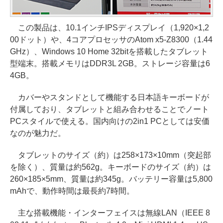
この製品は、10.1インチIPSディスプレイ（1,920×1,2
00ドット）や、4コアプロセッサのAtom x5-Z8300（1.44
GHz）、Windows 10 Home 32bitを搭載したタブレット
型端末。搭載メモリはDDR3L 2GB。ストレージ容量は6
4GB。
カバーやスタンドとして機能する日本語キーボードが
付属しており、タブレットと組み合わせることでノート
PCスタイルで使える。国内向けの2in1 PCとしては安価
なのが魅力だ。
タブレットのサイズ（約）は258×173×10mm（突起部
を除く）、質量は約562g。キーボードのサイズ（約）は
260×185×5mm、質量は約345g。バッテリー容量は5,800
mAhで、動作時間は最長約7時間。
主な搭載機能・インターフェイスは無線LAN（IEEE 8