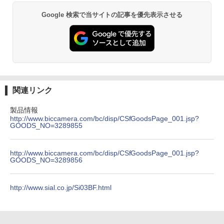
Google 検索で当サイトの記事を優先表示させる
関連リンク
製品情報
http://www.biccamera.com/bc/disp/CSfGoodsPage_001.jsp?
GOODS_NO=3289855
http://www.biccamera.com/bc/disp/CSfGoodsPage_001.jsp?
GOODS_NO=3289856
http://www.sial.co.jp/Si03BF.html