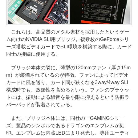
これらは、高品質のメタル素材を採用したというゲー
ム向けのNVIDIA SLI用ブリッジ。複数枚のGeForceシリ
ーズ搭載ビデオカードでSLI環境を構築する際に、カード
同士の接続に使用する。
ブリッジ本体の隣に、薄型の120mmファン（厚さ15m
m）が装備されているのが特徴。ファンによってビデオ
カードに風を送り、カード間が狭くなる3way/4way SLI
構成時でも、放熱性を高めるという。ファンのブラケッ
トには、振動による騒音を最小限に抑えるという防振ラ
バーパッドが装着されている。
また、ブリッジ本体には、同社の「GAMINGシリー
ズ」製品のシンボルであるドラゴンのエンブレムが刻
印。エンブレムは内蔵LEDにより発光し、専用ユーティ