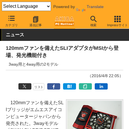
Powered by
Translate
AKIBA PC Hotline!
PCパーツ
ビデオカード（グラフィックボード
カテゴリ
過去記事
検索
Impressサイト
ニュース
120mmファンを備えたSLIアダプタがMSIから登
場、発光機能付き
3way用と4way用の2モデル
（2016/4/8 22:05）
リスト
120mmファンを備えたSL
Iブリッジがエムエスアイコ
ンピュータージャパンから
発売された。3wayモデル