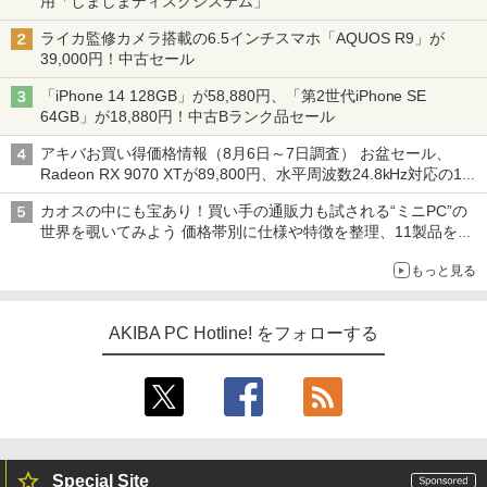
用「しましまディスクシステム」
ライカ監修カメラ搭載の6.5インチスマホ「AQUOS R9」が
39,000円！中古セール
「iPhone 14 128GB」が58,880円、「第2世代iPhone SE
64GB」が18,880円！中古Bランク品セール
アキバお買い得価格情報（8月6日～7日調査） お盆セール、
Radeon RX 9070 XTが89,800円、水平周波数24.8kHz対応の17
型モニターが9,801円、暑さ指数連動セール ほか
カオスの中にも宝あり！買い手の通販力も試される“ミニPC”の
世界を覗いてみよう 価格帯別に仕様や特徴を整理、11製品をピ
ックアップ text by 石川 ひさよし
もっと見る
AKIBA PC Hotline! をフォローする
Special Site