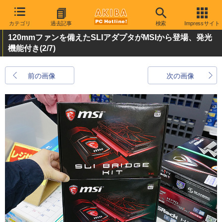
カテゴリ
過去記事
検索
Impressサイト
120mmファンを備えたSLIアダプタがMSIから登場、発光
機能付き
(2/7)
前の画像
次の画像