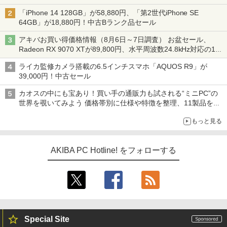
「iPhone 14 128GB」が58,880円、「第2世代iPhone SE
64GB」が18,880円！中古Bランク品セール
アキバお買い得価格情報（8月6日～7日調査） お盆セール、
Radeon RX 9070 XTが89,800円、水平周波数24.8kHz対応の17
型モニターが9,801円、暑さ指数連動セール ほか
ライカ監修カメラ搭載の6.5インチスマホ「AQUOS R9」が
39,000円！中古セール
カオスの中にも宝あり！買い手の通販力も試される“ミニPC”の
世界を覗いてみよう 価格帯別に仕様や特徴を整理、11製品をピ
ックアップ text by 石川 ひさよし
もっと見る
AKIBA PC Hotline! をフォローする
Special Site