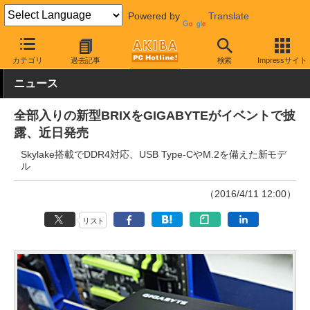
Powered by
Translate
AKIBA PC Hotline!
イベント
カテゴリ
過去記事
検索
Impressサイト
ニュース
全部入りの新型BRIXをGIGABYTEがイベントで披
露、近日発売
Skylake搭載でDDR4対応、USB Type-CやM.2を備えた新モデ
ル
（2016/4/11 12:00）
リスト