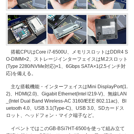
搭載CPUはCore i7-6500U、メモリスロットはDDR4 S
O-DIMM×2、ストレージインターフェイスはM.2スロット
(Type 2280/NVMe対応)×1、6Gbps SATA×1(2.5インチ対
応)を備える。
主な搭載機能・インターフェイスはMini DisplayPort(1.
2)、HDMI(2.0)、Gigabit Ethernet(Intel I219-V)、無線LAN
_(Intel Dual Band Wireless-AC 3160/IEEE 802.11ac)、Bl
uetooth 4.0、USB 3.1(Type-C)、USB 3.0、SDカードス
ロット、ヘッドフォン・マイク端子など。
イベントではこのGB-BSi7HT-6500を使って組み立て