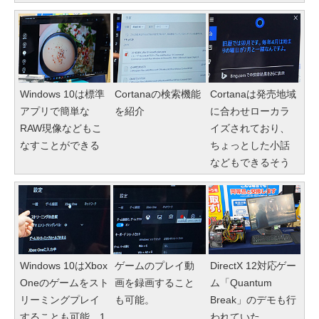
Windows 10は標準
Cortanaの検索機能
Cortanaは発売地域
アプリで簡単な
を紹介
に合わせローカラ
RAW現像などもこ
イズされており、
なすことができる
ちょっとした小話
などもできるそう
Windows 10はXbox
ゲームのプレイ動
DirectX 12対応ゲー
Oneのゲームをスト
画を録画すること
ム「Quantum
リーミングプレイ
も可能。
Break」のデモも行
することも可能。1
われていた。