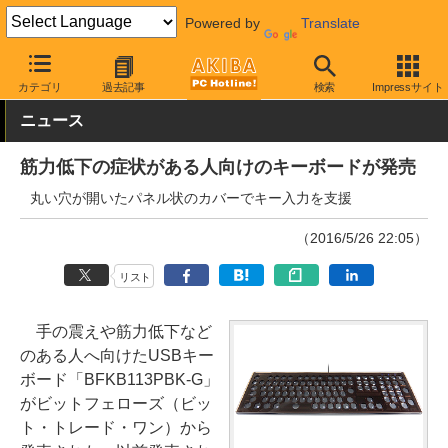
Powered by
Translate
AKIBA PC Hotline!
PC周辺機器
キーボード
ビット・トレード
カテゴリ
過去記事
検索
Impressサイト
ニュース
筋力低下の症状がある人向けのキーボードが発売
丸い穴が開いたパネル状のカバーでキー入力を支援
（2016/5/26 22:05）
リスト
手の震えや筋力低下など
のある人へ向けたUSBキー
ボード「BFKB113PBK-G」
がビットフェローズ（ビッ
ト・トレード・ワン）から