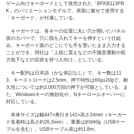
ゲーム向けキーボードとして発売された「BFKB113PB
K」のバリエーションモデルで、表面に被せて使用する
「キーガード」が付属している。
キーガードは、各キーの位置に丸い穴が開いたパネル
状のカバーで、穴に指を入れてキーを押すという仕組
み。キーボード面のどこにでも手を置いたまま入力する
ことができ、同社は「上肢に震えなどの不随意運動や筋
力低下などの症状を持つ人向け」としている。
キー配列は日本語（かな表記なし）で、キー数は11
3。キーストロークは2.5mm、押下特性は60g±20gで、耐
久性については約2,000万回の押下が可能としている。ま
た、Windowsキーの無効化や、Nキーロールオーバーに
対応している。
本体サイズは幅447×奥行き141×高さ24mm（キーガー
ド装着時は高さ約26.3mm）。重量は約940g（USBケー
ブルを含む）。USBケーブル長は約1.8m。