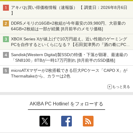
アキバお買い得価格情報（速報版） 【 調査日：2026年8月6日
】
DDR5メモリの16GB×2枚組が今年最安の39,980円、大容量の
64GB×2枚組は一部が続騰 [8月前半のメモリ価格]
XBOX Series Xが値上げで10万円超え。近い性能のゲーミング
PCを自作するといくらになる？【石田賀津男の『酒の肴にPCゲ
ーム』】
Sandisk(Western Digital)製SSDの特価・下落が顕著、最速級の
「SN8100」8TBが一時17万円割れ [8月前半のSSD価格]
microATXマザーが2枚搭載できる巨大PCケース「CAPO X」が
Thermaltakeから、カラーは2色
もっと見る
AKIBA PC Hotline! をフォローする