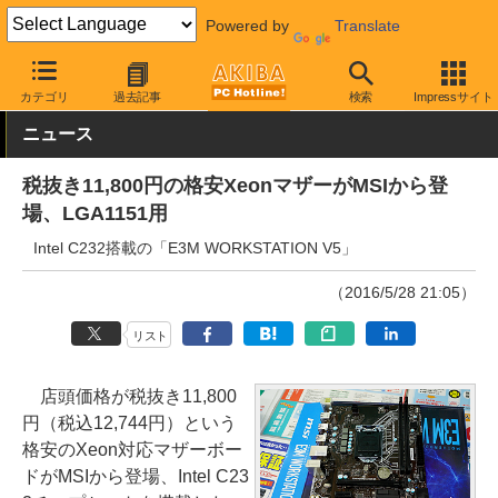
Powered by
Translate
AKIBA PC Hotline!
PCパーツ
マザーボード
MSI
カテゴリ
過去記事
検索
Impressサイト
ニュース
税抜き11,800円の格安XeonマザーがMSIから登
場、LGA1151用
Intel C232搭載の「E3M WORKSTATION V5」
（2016/5/28 21:05）
リスト
店頭価格が税抜き11,800
円（税込12,744円）という
格安のXeon対応マザーボー
ドがMSIから登場、Intel C23