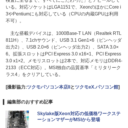
検査に至るまで、すべてにこだわった」とアピールして
いる。対応ソケットはLGA1151で、XeonのほかにCore i
3やPentiumにも対応している（CPUの内蔵GPUは利用
不可）。
主な搭載デバイスは、1000Base-T LAN（Realtek RTL
811H）、7.1chサウンド、USB 3.1 Gen1×6（ピンヘッダ
出力2）、USB 2.0×6（ピンヘッダ出力2）、SATA 3.0×
6。拡張スロットはPCI Express 3.0 x16×1、PCI Express
3.0 x1×2。メモリスロットは2本で、対応メモリはDDR4-
2133（ECC対応）。MSI独自の品質基準「ミリタリーク
ラス4」をクリアしている。
[撮影協力:
ツクモパソコン本店II
と
ツクモeX.パソコン館
]
編集部のおすすめ記事
Skylake版Xeon対応の低価格ワークステ
ーションマザーがMSIから登場