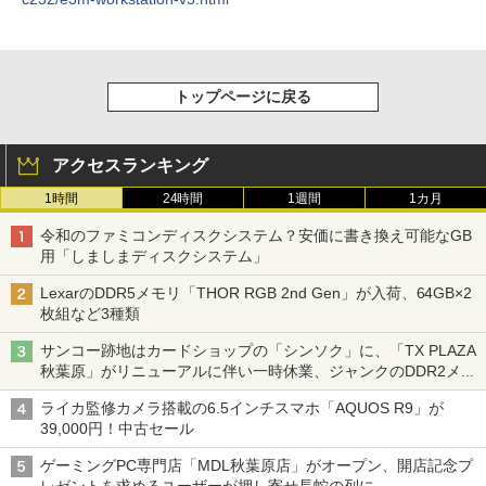
トップページに戻る
アクセスランキング
1時間
24時間
1週間
1カ月
令和のファミコンディスクシステム？安価に書き換え可能なGB
用「しましまディスクシステム」
LexarのDDR5メモリ「THOR RGB 2nd Gen」が入荷、64GB×2
枚組など3種類
サンコー跡地はカードショップの「シンソク」に、「TX PLAZA
秋葉原」がリニューアルに伴い一時休業、ジャンクのDDR2メモ
リが100円で販売など～ 最近の秋葉原 ～
ライカ監修カメラ搭載の6.5インチスマホ「AQUOS R9」が
39,000円！中古セール
ゲーミングPC専門店「MDL秋葉原店」がオープン、開店記念プ
レゼントを求めるユーザーが押し寄せ長蛇の列に