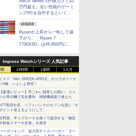
XBOX Series Xが値上げで10
万円超え。近い性能のゲーミ
ングPCを自作するといくら
になる？
相場調査
Ryzenが上昇から一転して値
下がり、「Ryzen 7
7700X3D」は45,800円に急
落し「Ryzen 7 7800X3D」
との価格逆転解消 [8月前半の
Impress Watchシリーズ 人気記事
CPU価格]
時間
24時間
1週間
1カ月
ミスド「Mrs. GREEN APPLE」のコラボドーナ
ツ4種、いよいよ発売！
【家電レビュー】手ごわい雑草との戦い、コメ
リの草刈機で完全勝利 掃除機感覚で使えた
NTT島田社長、ソフトバンクのセブン出資に「d
ポイント使えるようにして」
吉野家、牛リブロースを熱々で提供する「極旨
牛鉄板ステーキ定食」を発売
バーガーキング、超大型チーズバーガー「ダー