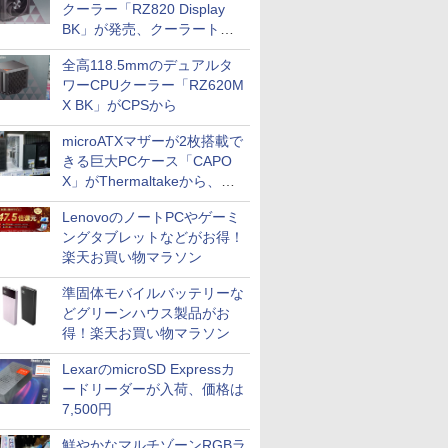
クーラー「RZ820 Display
BK」が発売、クーラートッ
プに5インチ液晶搭載
全高118.5mmのデュアルタ
ワーCPUクーラー「RZ620M
X BK」がCPSから
microATXマザーが2枚搭載で
きる巨大PCケース「CAPO
X」がThermaltakeから、カ
ラーは2色
LenovoのノートPCやゲーミ
ングタブレットなどがお得！
楽天お買い物マラソン
準固体モバイルバッテリーな
どグリーンハウス製品がお
得！楽天お買い物マラソン
LexarのmicroSD Expressカ
ードリーダーが入荷、価格は
7,500円
鮮やかなマルチゾーンRGBラ