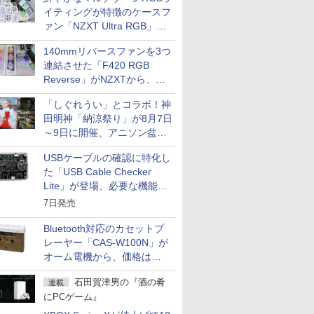
イティングが特徴のケースフ
ァン「NZXT Ultra RGB」が
発売、計8製品
140mmリバースファンを3つ
連結させた「F420 RGB
Reverse」がNZXTから、単
一フレーム採用
「しぐれうい」とコラボ！神
田明神「納涼祭り」が8月7日
～9日に開催、アニソン盆踊
りや屋台グルメなどもあり
USBケーブルの確認に特化し
た「USB Cable Checker
Lite」が登場、必要な機能を
凝縮しコンパクトに
7日発売
Bluetooth対応のカセットプ
レーヤー「CAS-W100N」が
オーム電機から、価格は
5,940円
石田賀津男の『酒の肴
連載
にPCゲーム』