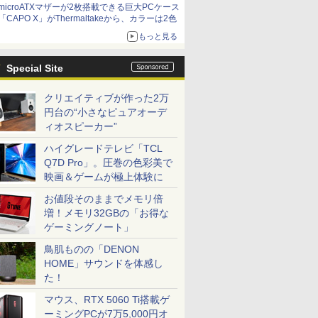
microATXマザーが2枚搭載できる巨大PCケース
「CAPO X」がThermaltakeから、カラーは2色
もっと見る
Special Site
クリエイティブが作った2万
円台の“小さなピュアオーデ
ィオスピーカー”
ハイグレードテレビ「TCL
Q7D Pro」。圧巻の色彩美で
映画＆ゲームが極上体験に
お値段そのままでメモリ倍
増！メモリ32GBの「お得な
ゲーミングノート」
鳥肌ものの「DENON
HOME」サウンドを体感し
た！
マウス、RTX 5060 Ti搭載ゲ
ーミングPCが7万5,000円オ