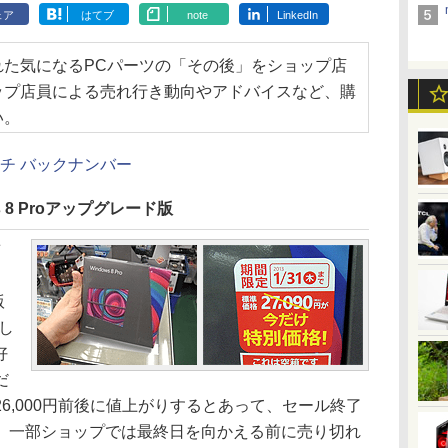
ェア
はてブ
note
LinkedIn
れた気になるPCパーツの「その後」をショップ店
ップ店員による売れ行き動向やアドバイスなど、購
い。
チ バックナンバー
 8 Proアップグレード版
前
版
了し
好
だ
6,000円前後に値上がりするとあって、セール終了
、一部ショップでは最終日を向かえる前に売り切れ