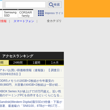
Impress サイト
全カテゴリ
原情報
スマートフォン
アクセスランキング
時間
24時間
1週間
1カ月
アキバお買い得価格情報（速報版） 【 調査日：
2026年8月6日 】
DDR5メモリの16GB×2枚組が今年最安の
39,980円、大容量の64GB×2枚組は一部が続騰
[8月前半のメモリ価格]
XBOX Series Xが値上げで10万円超え。近い性
能のゲーミングPCを自作するといくらになる？
【石田賀津男の『酒の肴にPCゲーム』】
Sandisk(Western Digital)製SSDの特価・下落が
顕著、最速級の「SN8100」8TBが一時17万円
割れ [8月前半のSSD価格]