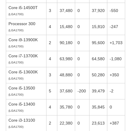
Core i5-14500T
3
37,480
0
37,920
-550
(LGA1700)
Processor 300
4
15,480
0
15,810
-247
(LGA1700)
Core i9-13900K
2
90,180
0
95,600
+1,703
(LGA1700)
Core i7-13700K
4
63,980
0
64,580
-1,080
(LGA1700)
Core i5-13600K
3
48,880
0
50,280
+350
(LGA1700)
Core i5-13500
5
37,680
-200
39,479
-2
(LGA1700)
Core i5-13400
4
35,780
0
35,845
0
(LGA1700)
Core i3-13100
2
22,380
0
23,613
+387
(LGA1700)