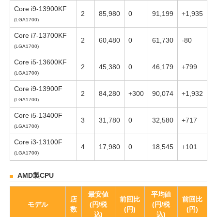
Core i9-13900KF
2
85,980
0
91,199
+1,935
(LGA1700)
Core i7-13700KF
2
60,480
0
61,730
-80
(LGA1700)
Core i5-13600KF
2
45,380
0
46,179
+799
(LGA1700)
Core i9-13900F
2
84,280
+300
90,074
+1,932
(LGA1700)
Core i5-13400F
3
31,780
0
32,580
+717
(LGA1700)
Core i3-13100F
4
17,980
0
18,545
+101
(LGA1700)
AMD製CPU
最安値
平均値
店
前回比
前回比
モデル
(円/税
(円/税
数
(円)
(円)
込)
込)