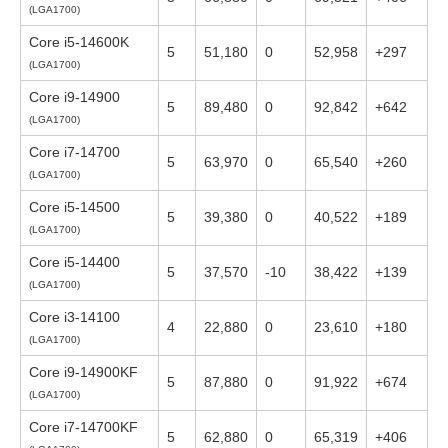
(LGA1700)
Core i5-14600K
5
51,180
0
52,958
+297
(LGA1700)
Core i9-14900
5
89,480
0
92,842
+642
(LGA1700)
Core i7-14700
5
63,970
0
65,540
+260
(LGA1700)
Core i5-14500
5
39,380
0
40,522
+189
(LGA1700)
Core i5-14400
5
37,570
-10
38,422
+139
(LGA1700)
Core i3-14100
4
22,880
0
23,610
+180
(LGA1700)
Core i9-14900KF
5
87,880
0
91,922
+674
(LGA1700)
Core i7-14700KF
5
62,880
0
65,319
+406