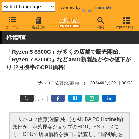
Powered by
Translate
AKIBA PC Hotline!
秋葉原情報
価格情報
価格動向
カテゴリ
過去記事
検索
Impressサイト
相場調査
「Ryzen 5 8500G」が多くの店舗で販売開始、
「Ryzen 7 8700G」などAMD新製品がやや値下が
り [2月後半のCPU価格]
サハロフ佐藤(佐藤 純一)
2024年2月22日 08:05
リスト
サハロフ佐藤(佐藤 純一)とAKIBA PC Hotline!編
集部が、秋葉原各ショップのHDD、SSD、メモ
リ、CPUの店頭価格を独自に調査し、価格動向を