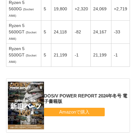
Ryzen 5
5600G
5
19,800
+2,320
24,069
+2,719
(Socket
AM4)
Ryzen 5
5600GT
5
24,118
-82
24,167
-33
(Socket
AM4)
Ryzen 5
5500GT
5
21,199
-1
21,199
-1
(Socket
AM4)
DOS/V POWER REPORT 2024年冬号 電
子書籍版