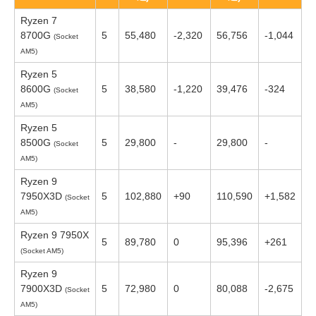
Ryzen 7
8700G
5
55,480
-2,320
56,756
-1,044
(Socket
AM5)
Ryzen 5
8600G
5
38,580
-1,220
39,476
-324
(Socket
AM5)
Ryzen 5
8500G
5
29,800
-
29,800
-
(Socket
AM5)
Ryzen 9
7950X3D
5
102,880
+90
110,590
+1,582
(Socket
AM5)
Ryzen 9 7950X
5
89,780
0
95,396
+261
(Socket AM5)
Ryzen 9
7900X3D
5
72,980
0
80,088
-2,675
(Socket
AM5)