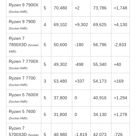
Ryzen 9 7900X
5
70,480
+2
73,786
+1,748
(Socket AM5)
Ryzen 9 7900
4
69,102
+9,302
69,625
+4,130
(Socket AM5)
Ryzen 7
7800X3D
5
50,600
-180
56,796
-2,833
(Socket
AM5)
Ryzen 7 7700X
5
49,302
-498
55,340
+40
(Socket AM5)
Ryzen 7 7700
3
53,480
+337
54,173
+169
(Socket AM5)
Ryzen 5 7600X
5
37,800
0
40,916
+1,294
(Socket AM5)
Ryzen 5 7600
5
31,800
0
34,130
+1,278
(Socket AM5)
Ryzen 7
5700X3D
5
40,980
-1,819
42,073
-726
(Socket