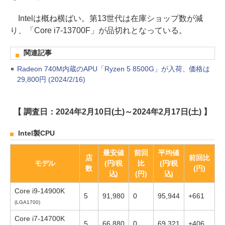
Intelは概ね横ばい。第13世代は在庫ショップ数が減
り、「Core i7-13700F」が品切れとなっている。
関連記事
Radeon 740M内蔵のAPU「Ryzen 5 8500G」が入荷、価格は
29,800円 (2024/2/16)
【 調査日：2024年2月10日(土)～2024年2月17日(土) 】
Intel製CPU
最安値
前回
平均値
店
前回比
モデル
(円/税
比
(円/税
数
(円)
込)
(円)
込)
Core i9-14900K
5
91,980
0
95,944
+661
(LGA1700)
Core i7-14700K
5
66,880
0
69,321
+406