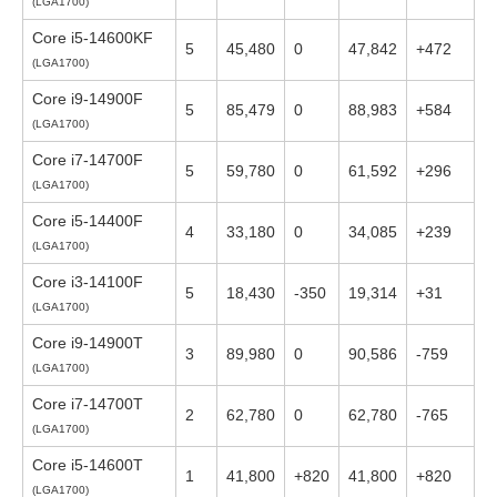
(LGA1700)
Core i5-14600KF
5
45,480
0
47,842
+472
(LGA1700)
Core i9-14900F
5
85,479
0
88,983
+584
(LGA1700)
Core i7-14700F
5
59,780
0
61,592
+296
(LGA1700)
Core i5-14400F
4
33,180
0
34,085
+239
(LGA1700)
Core i3-14100F
5
18,430
-350
19,314
+31
(LGA1700)
Core i9-14900T
3
89,980
0
90,586
-759
(LGA1700)
Core i7-14700T
2
62,780
0
62,780
-765
(LGA1700)
Core i5-14600T
1
41,800
+820
41,800
+820
(LGA1700)