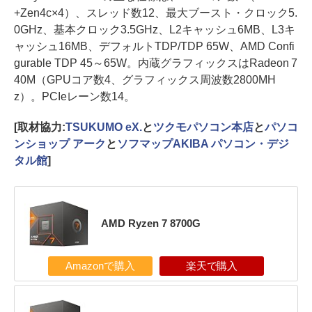
+Zen4c×4）、スレッド数12、最大ブースト・クロック5.
0GHz、基本クロック3.5GHz、L2キャッシュ6MB、L3キ
ャッシュ16MB、デフォルトTDP/TDP 65W、AMD Confi
gurable TDP 45～65W。内蔵グラフィックスはRadeon 7
40M（GPUコア数4、グラフィックス周波数2800MH
z）。PCIeレーン数14。
[取材協力:
TSUKUMO eX.
と
ツクモパソコン本店
と
パソコ
ンショップ アーク
と
ソフマップAKIBA パソコン・デジ
タル館
]
AMD Ryzen 7 8700G
Amazonで購入
楽天で購入