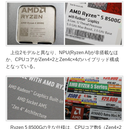
上位2モデルと異なり、NPU(Ryzen AI)が非搭載なほ
か、CPUコアがZen4×2とZen4c×4のハイブリッド構成
となっている。
Ryzen 5 8500Gの主な仕様は、CPUコア数6（Zen4×2