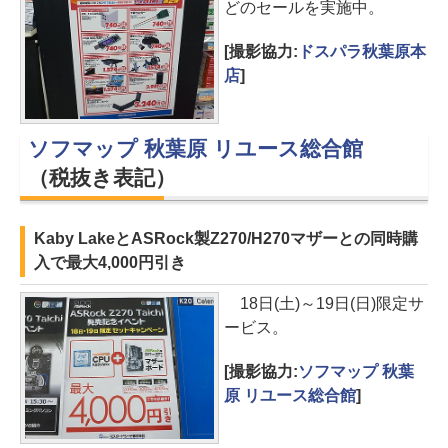
どのセールを実施中。
[撮影協力:
ドスパラ秋葉原本
店
]
ソフマップ 秋葉原 リユース総合館
（税抜き表記）
Kaby LakeとASRock製Z270/H270マザーとの同時購
入で最大4,000円引き
18日(土)～19日(日)限定サ
ービス。
[撮影協力:
ソフマップ 秋葉
原 リユース総合館
]