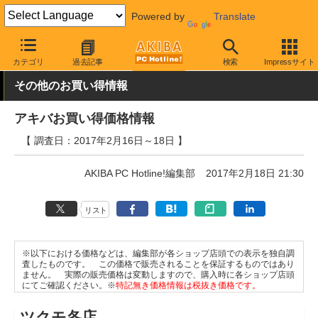
Powered by
Translate
AKIBA PC Hotline!
秋葉原情報
価格情報
特価情報
カテゴリ
過去記事
検索
Impressサイト
その他のお買い得情報
アキバお買い得価格情報
【 調査日：2017年2月16日～18日 】
AKIBA PC Hotline!編集部
2017年2月18日 21:30
リスト
※以下における価格などは、編集部が各ショップ店頭での表示を独自調
査したものです。 この価格で販売されることを保証するものではあり
ません。 実際の販売価格は変動しますので、購入時に各ショップ店頭
にてご確認ください。※
特記無き価格情報は税抜き価格です。
ツクモ各店