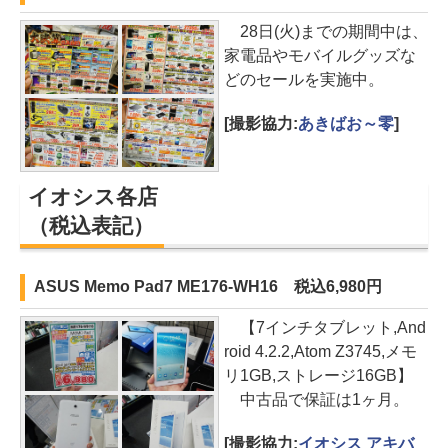
28日(火)までの期間中は、
家電品やモバイルグッズな
どのセールを実施中。
[撮影協力:
あきばお～零
]
イオシス各店
（税込表記）
ASUS Memo Pad7 ME176-WH16 税込6,980円
【7インチタブレット,And
roid 4.2.2,Atom Z3745,メモ
リ1GB,ストレージ16GB】
中古品で保証は1ヶ月。
[撮影協力:
イオシス アキバ