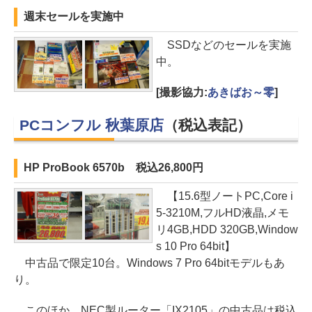
週末セールを実施中
SSDなどのセールを実施
中。
[撮影協力:
あきばお～零
]
PCコンフル 秋葉原店
（税込表記）
HP ProBook 6570b 税込26,800円
【15.6型ノートPC,Core i
5-3210M,フルHD液晶,メモ
リ4GB,HDD 320GB,Window
s 10 Pro 64bit】
中古品で限定10台。Windows 7 Pro 64bitモデルもあ
り。
このほか、NEC製ルーター「IX2105」の中古品は税込