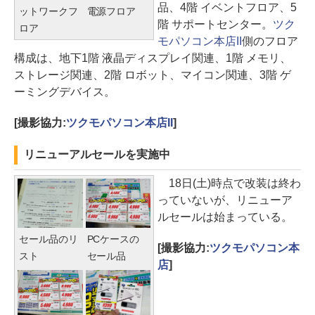
品、4階 イベントフロア、5
ットワークフ
電源フロア
階 サポートセンター。
ツク
ロア
モパソコン本店II
側のフロア
構成は、地下1階 液晶ディスプレイ関連、1階 メモリ、
ストレージ関連、2階 ロボット、マイコン関連、3階 ゲ
ーミングデバイス。
[撮影協力:
ツクモパソコン本店II
]
リニューアルセールを実施中
18日(土)時点で改装は終わ
っていないが、リニューア
ルセールは始まっている。
セール品のリ
PCケースの
[撮影協力:
ツクモパソコン本
スト
セール品
店
]