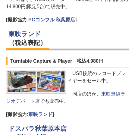
14,800円(限定5台)で販売中。
[撮影協力:
PCコンフル 秋葉原店
]
東映ランド
（税込表記）
Turntable Capture & Player 税込4,980円
USB接続のレコードプレ
イヤーをセール中。
同店のほか、
東映無線ラ
ジオデパート店
でも販売中。
[撮影協力:
東映ランド
]
ドスパラ秋葉原本店