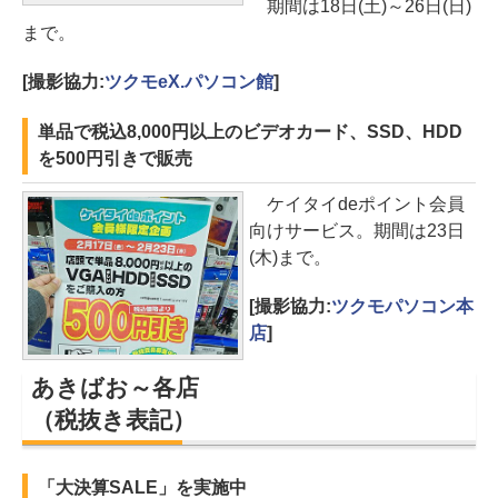
期間は18日(土)～26日(日)
まで。
[撮影協力:
ツクモeX.パソコン館
]
単品で税込8,000円以上のビデオカード、SSD、HDD
を500円引きで販売
ケイタイdeポイント会員
向けサービス。期間は23日
(木)まで。
[撮影協力:
ツクモパソコン本
店
]
あきばお～各店
（税抜き表記）
「大決算SALE」を実施中