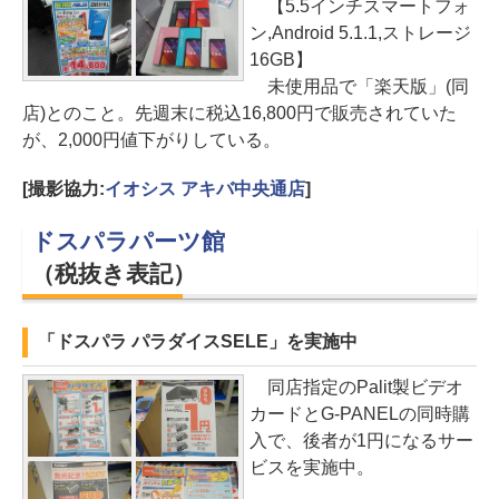
【5.5インチスマートフォ
ン,Android 5.1.1,ストレージ
16GB】
未使用品で「楽天版」(同
店)とのこと。先週末に税込16,800円で販売されていた
が、2,000円値下がりしている。
[撮影協力:
イオシス アキバ中央通店
]
ドスパラパーツ館
（税抜き表記）
「ドスパラ パラダイスSELE」を実施中
同店指定のPalit製ビデオ
カードとG-PANELの同時購
入で、後者が1円になるサー
ビスを実施中。