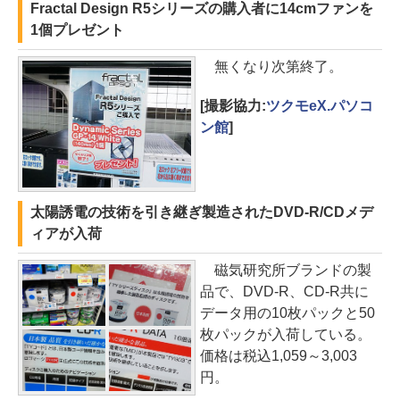
Fractal Design R5シリーズの購入者に14cmファンを
1個プレゼント
無くなり次第終了。
[撮影協力:
ツクモeX.パソコ
ン館
]
太陽誘電の技術を引き継ぎ製造されたDVD-R/CDメデ
ィアが入荷
磁気研究所ブランドの製
品で、DVD-R、CD-R共に
データ用の10枚パックと50
枚パックが入荷している。
価格は税込1,059～3,003
円。