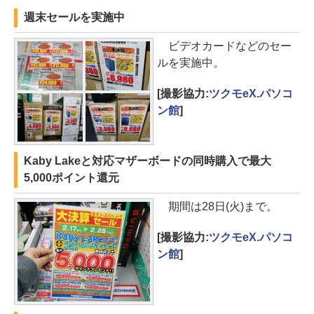
週末セールを実施中
ビデオカードなどのセー
ルを実施中。
[撮影協力:
ツクモeX.パソコ
ン館
]
Kaby Lakeと対応マザーボードの同時購入で最大
5,000ポイント還元
期間は28日(火)まで。
[撮影協力:
ツクモeX.パソコ
ン館
]