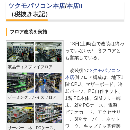
ツクモパソコン本店
/
本店II
（税抜き表記）
フロア改装を実施
18日(土)時点で改装は終わ
っていないが、各フロアと
も営業している。
液晶ディスプレイフロア
改装後の
ツクモパソコン
本店
側フロア構成は、地下1
階 CPU、マザーボード、冷
却パーツ、PC自作キット、
ゲーミングデバイスフロア
1階 PC本体、SIMフリー端
末、2階 PCケース、電源、
ビデオカード、アクセサリ
ー、3階 サーバー、ネット
ワーク、キャプチャ関連製
サーバー、ネ
PCケース、