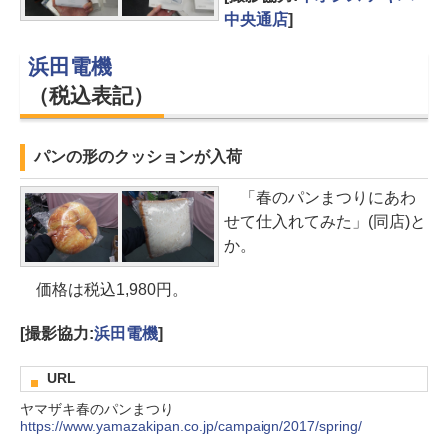
中央通店
]
浜田電機
（税込表記）
パンの形のクッションが入荷
「春のパンまつりにあわ
せて仕入れてみた」(同店)と
か。
価格は税込1,980円。
[撮影協力:
浜田電機
]
URL
ヤマザキ春のパンまつり
https://www.yamazakipan.co.jp/campaign/2017/spring/