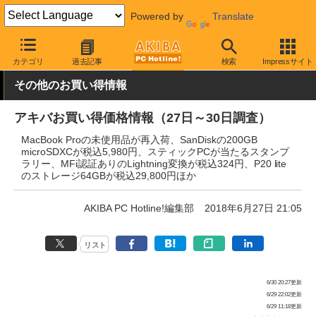
Powered by
Translate
AKIBA PC Hotline!
秋葉原情報
価格情報
特価情報
カテゴリ
過去記事
検索
Impressサイト
その他のお買い得情報
アキバお買い得価格情報（27日～30日調査）
MacBook Proの未使用品が再入荷、SanDiskの200GB
microSDXCが税込5,980円、スティックPCが当たるスタンプ
ラリー、MFi認証ありのLightning変換が税込324円、P20 lite
のストレージ64GBが税込29,800円ほか
AKIBA PC Hotline!編集部
2018年6月27日 21:05
リスト
6/30 20:27更新
6/29 22:02更新
6/29 11:18更新