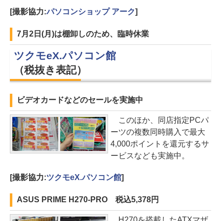
[撮影協力:
パソコンショップ アーク
]
7月2日(月)は棚卸しのため、臨時休業
ツクモeX.パソコン館
（税抜き表記）
ビデオカードなどのセールを実施中
このほか、同店指定PCパ
ーツの複数同時購入で最大
4,000ポイントを還元するサ
ービスなども実施中。
[撮影協力:
ツクモeX.パソコン館
]
ASUS PRIME H270-PRO 税込5,378円
H270を搭載したATXマザ