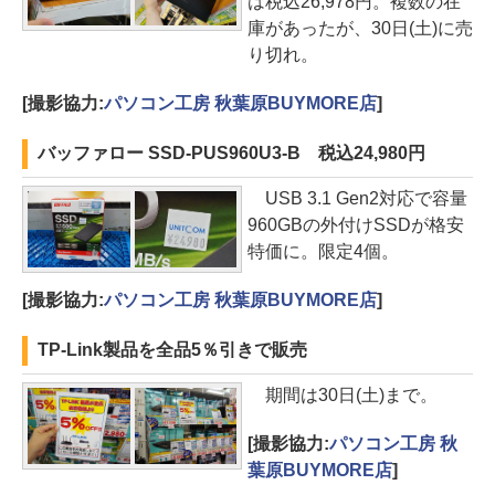
は税込26,978円。複数の在
庫があったが、30日(土)に売
り切れ。
[撮影協力:
パソコン工房 秋葉原BUYMORE店
]
バッファロー SSD-PUS960U3-B 税込24,980円
USB 3.1 Gen2対応で容量
960GBの外付けSSDが格安
特価に。限定4個。
[撮影協力:
パソコン工房 秋葉原BUYMORE店
]
TP-Link製品を全品5％引きで販売
期間は30日(土)まで。
[撮影協力:
パソコン工房 秋
葉原BUYMORE店
]