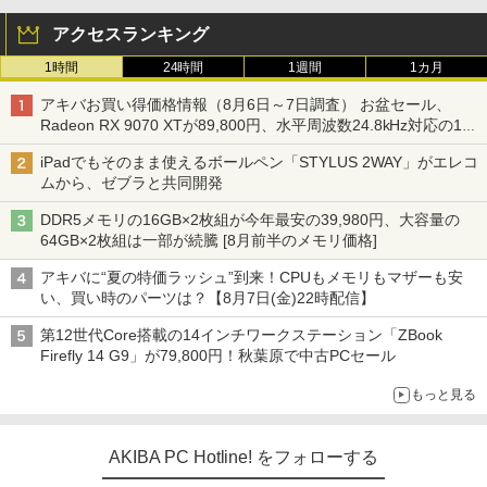
アクセスランキング
1時間
24時間
1週間
1カ月
アキバお買い得価格情報（8月6日～7日調査） お盆セール、
Radeon RX 9070 XTが89,800円、水平周波数24.8kHz対応の17
型モニターが9,801円、暑さ指数連動セール ほか
iPadでもそのまま使えるボールペン「STYLUS 2WAY」がエレコ
ムから、ゼブラと共同開発
DDR5メモリの16GB×2枚組が今年最安の39,980円、大容量の
64GB×2枚組は一部が続騰 [8月前半のメモリ価格]
アキバに“夏の特価ラッシュ”到来！CPUもメモリもマザーも安
い、買い時のパーツは？【8月7日(金)22時配信】
第12世代Core搭載の14インチワークステーション「ZBook
Firefly 14 G9」が79,800円！秋葉原で中古PCセール
もっと見る
AKIBA PC Hotline! をフォローする