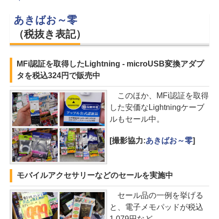
あきばお～零
（税抜き表記）
MFi認証を取得したLightning - microUSB変換アダプ
タを税込324円で販売中
このほか、MFi認証を取得
した安価なLightningケーブ
ルもセール中。
[撮影協力:
あきばお～零
]
モバイルアクセサリーなどのセールを実施中
セール品の一例を挙げる
と、電子メモパッドが税込
1,079円など。