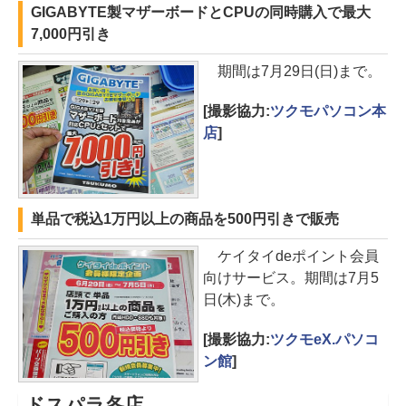
GIGABYTE製マザーボードとCPUの同時購入で最大
7,000円引き
期間は7月29日(日)まで。
[撮影協力:
ツクモパソコン本
店
]
単品で税込1万円以上の商品を500円引きで販売
ケイタイdeポイント会員
向けサービス。期間は7月5
日(木)まで。
[撮影協力:
ツクモeX.パソコ
ン館
]
ドスパラ各店