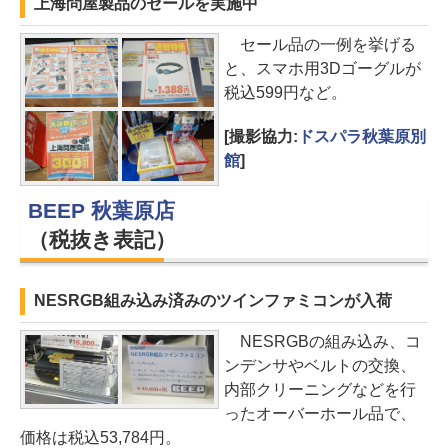
上海問屋製品のセールを実施中
セール品の一例を挙げる
と、スマホ用3Dゴーグルが
税込599円など。
[撮影協力:
ドスパラ秋葉原別
館
]
BEEP 秋葉原店
（税抜き表記）
NESRGB組み込み済みのツインファミコンが入荷
NESRGBの組み込み、コ
ンデンサやベルトの交換、
内部クリーニングなどを行
ったオーバーホール品で、
価格は税込53,784円。