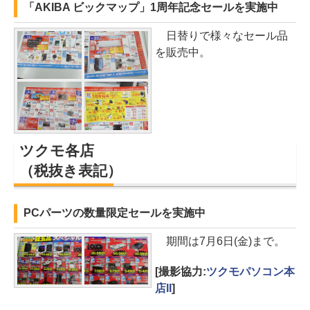
「AKIBA ビックマップ」1周年記念セールを実施中
日替りで様々なセール品
を販売中。
ツクモ各店
（税抜き表記）
PCパーツの数量限定セールを実施中
期間は7月6日(金)まで。
[撮影協力:
ツクモパソコン本
店II
]