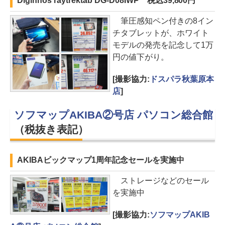
Diginnos raytrektab DG-D08IWP 税込39,800円
筆圧感知ペン付きの8イン
チタブレットが、ホワイト
モデルの発売を記念して1万
円の値下がり。
[撮影協力:
ドスパラ秋葉原本
店
]
ソフマップAKIBA②号店 パソコン総合館
（税抜き表記）
AKIBAビックマップ1周年記念セールを実施中
ストレージなどのセール
を実施中
[撮影協力:
ソフマップAKIB