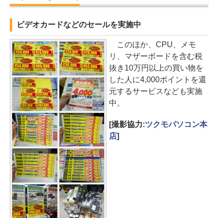
ビデオカードなどのセールを実施中
このほか、CPU、メモ
リ、マザーボードを含む税
抜き10万円以上の買い物を
した人に4,000ポイントを還
元するサービスなども実施
中。
[撮影協力:
ツクモパソコン本
店
]