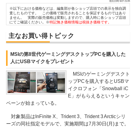
初出日時 6/27 21:05
※以下における価格などは、編集部が各ショップ店頭での表示を独自調
査したものです。 この価格で販売されることを保証するものではあり
ません。 実際の販売価格は変動しますので、購入時に各ショップ店頭
にてご確認ください。※
特記無き価格情報は税抜き価格です。
主なお買い得トピック
MSIの第8世代ゲーミングデスクトップPCを購入した
人にUSBマイクをプレゼント
MSIのゲーミングデスクト
ップPCを購入するとUSBマ
イクロフォン「Snowball iC
E」がもらえるというキャン
ペーンが始まっている。
対象製品はInFinite X、Trident 3、Trident 3 Arcticシリ
ーズの同社指定モデルで、実施期間は7月30日(月)まで。