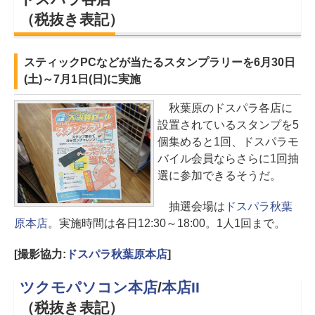
（税抜き表記）
スティックPCなどが当たるスタンプラリーを6月30日
(土)～7月1日(日)に実施
秋葉原のドスパラ各店に
設置されているスタンプを5
個集めると1回、ドスパラモ
バイル会員ならさらに1回抽
選に参加できるそうだ。
抽選会場は
ドスパラ秋葉
原本店
。実施時間は各日12:30～18:00。1人1回まで。
[撮影協力:
ドスパラ秋葉原本店
]
ツクモパソコン本店
/
本店II
（税抜き表記）