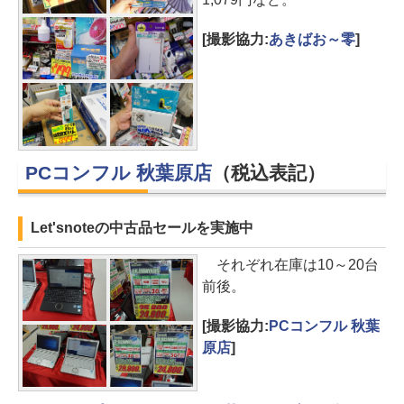
[撮影協力:
あきばお～零
]
PCコンフル 秋葉原店
（税込表記）
Let'snoteの中古品セールを実施中
それぞれ在庫は10～20台
前後。
[撮影協力:
PCコンフル 秋葉
原店
]