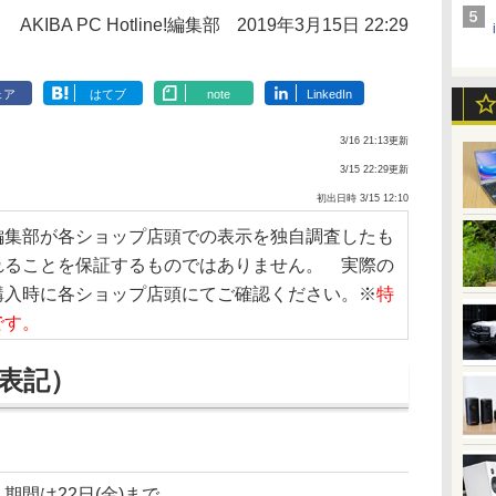
AKIBA PC Hotline!編集部
2019年3月15日 22:29
ェア
はてブ
note
LinkedIn
3/16 21:13更新
3/15 22:29更新
初出日時 3/15 12:10
編集部が各ショップ店頭での表示を独自調査したも
れることを保証するものではありません。 実際の
購入時に各ショップ店頭にてご確認ください。※
特
です。
表記）
期間は22日(金)まで。