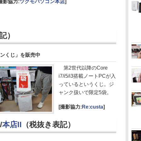
[撮影協力:
ツクモパソコン本店
]
記）
コンくじ」を販売中
第2世代以降のCore
i7/i5/i3搭載ノートPCが入
っているというくじ。ジ
ャンク扱いで限定5袋。
[撮影協力:
Re:custa
]
/
本店II
（税抜き表記）