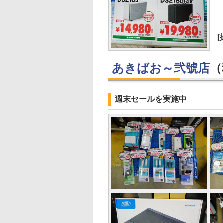
あきばお～弐號店
（
週末セールを実施中