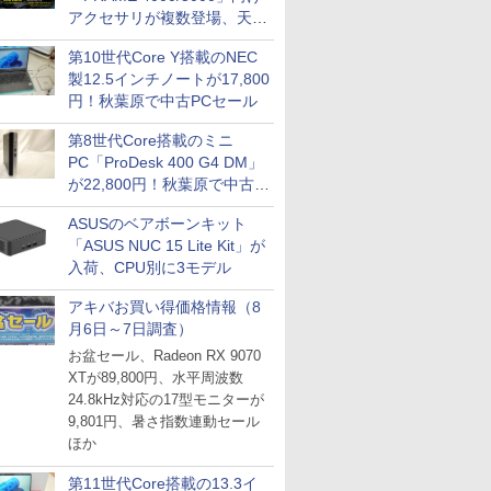
アクセサリが複数登場、天然
木製パネルや背面コネクタ対
第10世代Core Y搭載のNEC
応トレイなど
製12.5インチノートが17,800
円！秋葉原で中古PCセール
第8世代Core搭載のミニ
PC「ProDesk 400 G4 DM」
が22,800円！秋葉原で中古
PCセール
ASUSのベアボーンキット
「ASUS NUC 15 Lite Kit」が
入荷、CPU別に3モデル
アキバお買い得価格情報（8
月6日～7日調査）
お盆セール、Radeon RX 9070
XTが89,800円、水平周波数
24.8kHz対応の17型モニターが
9,801円、暑さ指数連動セール
ほか
第11世代Core搭載の13.3イ