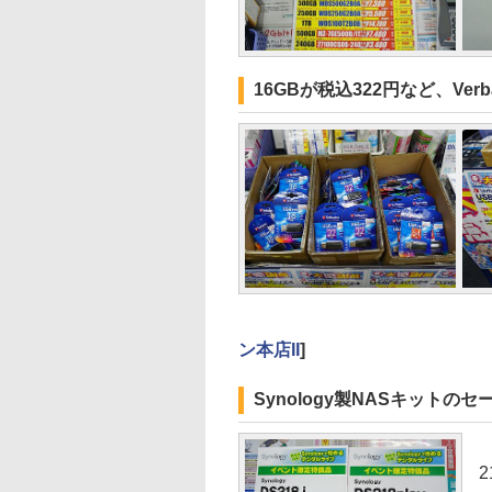
16GBが税込322円など、Ve
ン本店II
]
Synology製NASキットの
価
2