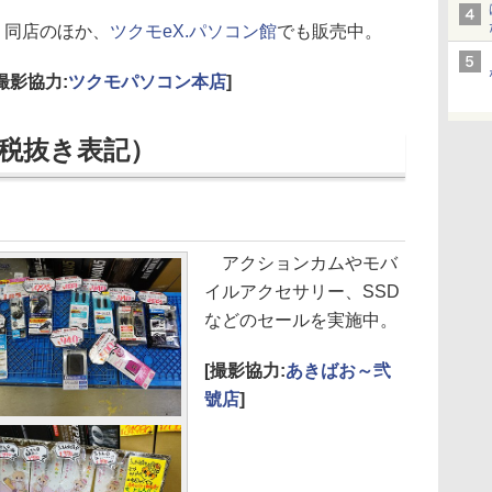
同店のほか、
ツクモeX.パソコン館
でも販売中。
[撮影協力:
ツクモパソコン本店
]
税抜き表記）
アクションカムやモバ
イルアクセサリー、SSD
などのセールを実施中。
[撮影協力:
あきばお～弐
號店
]