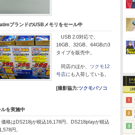
rbatimブランドのUSBメモリをセール中
USB 2.0対応で、
16GB、32GB、64GBの3
タイプを販売中。
同店のほか、
ツクモ12
号店
にも入荷している。
[撮影協力:
ツクモパソコ
1
セールを実施中
格はDS218jが税込16,178円、DS218playが税込
1,578円。