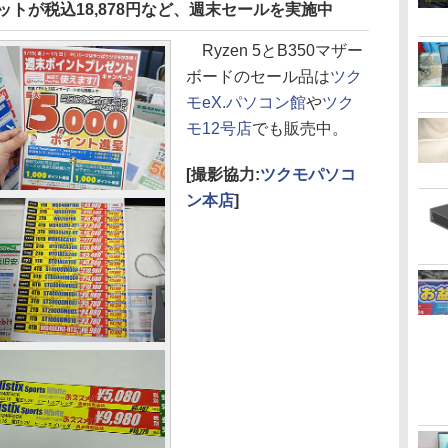
マザーセットが税込18,878円など、週末セールを実施中
Ryzen 5とB350マザー
ボードのセール品は
ツク
モeX.パソコン館
や
ツク
モ12号店
でも販売中。
[撮影協力:
ツクモパソコ
ン本店
]