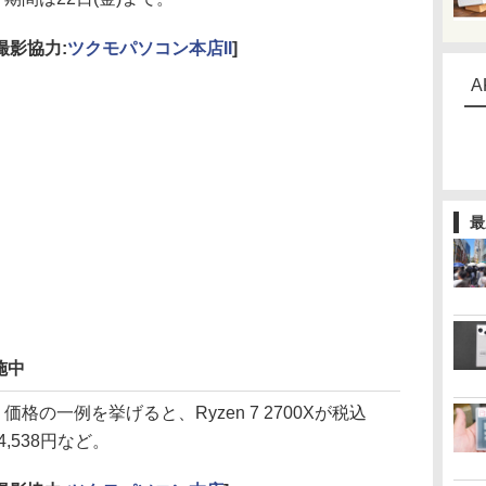
[撮影協力:
ツクモパソコン本店II
]
A
最
施中
価格の一例を挙げると、Ryzen 7 2700Xが税込
4,538円など。