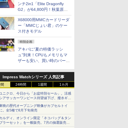
ンチ2in1「Elite Dragonfly
G2」が64,800円！秋葉原で
中古PCセール
X68000用MMCカードリーダ
ー「MMCじょい君」のケー
ス付きモデル
特別企画
アキバに“夏の特価ラッシ
ュ”到来！CPUもメモリもマ
ザーも安い、買い時のパーツ
は？【8月7日(金)22時配信】
Impress Watchシリーズ 人気記事
時間
24時間
1週間
1カ月
ユニクロ、今日から「お盆特別セール」。涼感
シアサッカーワンピース待望値下げ、撥水ギア
ショーツは1990円に
東映の歴代オープニング映像がカプセルトイ
に。全5種で8月下旬発売
カルディ、オンライン限定「ネコバッグ＆タン
ブラーセット」を一般販売。7月の抽選販売の
当選無効分