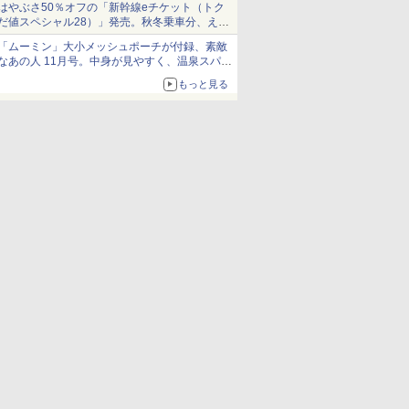
はやぶさ50％オフの「新幹線eチケット（トク
だ値スペシャル28）」発売。秋冬乗車分、えき
ねっと限定
「ムーミン」大小メッシュポーチが付録、素敵
なあの人 11月号。中身が見やすく、温泉スパに
も使える
もっと見る