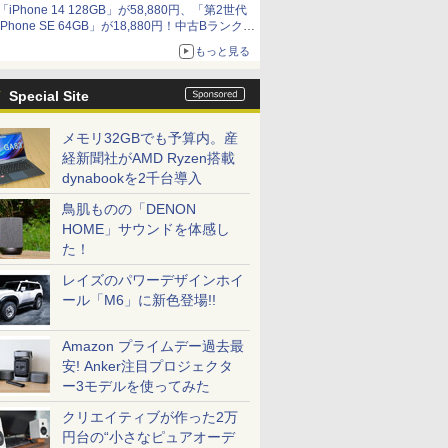
「iPhone 14 128GB」が58,880円、「第2世代
9,801円、暑さ指数連動セール ほか
iPhone SE 64GB」が18,880円！中古Bランク品
セール
もっと見る
Special Site
メモリ32GBでも予算内。産
経新聞社がAMD Ryzen搭載
dynabookを2千台導入
鳥肌ものの「DENON
HOME」サウンドを体感し
た！
レイズのパワーデザインホイ
ール「M6」に新色登場!!
Amazon プライムデー過去最
安! Anker注目プロジェクタ
ー3モデルを使ってみた
クリエイティブが作った2万
円台の“小さなピュアオーデ