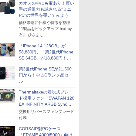
カオスの中にも宝あり！買い
手の通販力も試される“ミニ
PC”の世界を覗いてみよう
価格帯別に仕様や特徴を整理、
11製品をピックアップ text by
石川 ひさよし
「iPhone 14 128GB」が
58,880円、「第2世代iPhone
SE 64GB」が18,880円！中
古Bランク品セール
第3世代iPhone SEが21,500
円から！中古Cランク品セー
ル
Thermaltakeの着脱式ブレー
ド採用ファン「SWAFAN 120
EX INFINITY ARGB Sync」
に単品パッケージ
交換用リバースファンブレード
付属
CORSAIR製PCケース
「FRAME 4000/5000」向け