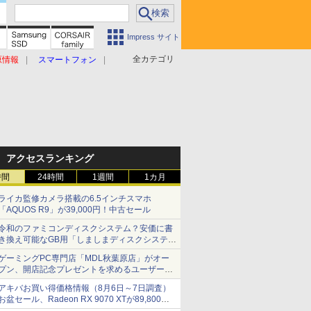
Impress サイト
全カテゴリ
原情報
スマートフォン
アクセスランキング
時間
24時間
1週間
1カ月
ライカ監修カメラ搭載の6.5インチスマホ
「AQUOS R9」が39,000円！中古セール
令和のファミコンディスクシステム？安価に書
き換え可能なGB用「しましまディスクシステ
ム」
ゲーミングPC専門店「MDL秋葉原店」がオー
プン、開店記念プレゼントを求めるユーザーが
押し寄せ長蛇の列に
アキバお買い得価格情報（8月6日～7日調査）
お盆セール、Radeon RX 9070 XTが89,800
円、水平周波数24.8kHz対応の17型モニターが