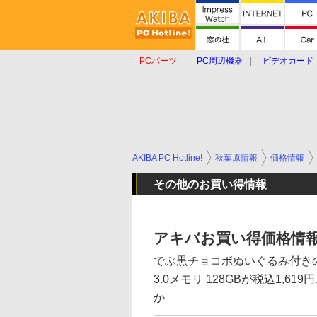
PCパーツ
PC周辺機器
ビデオカード
タブレット
おもしろグッズ
ショップ
AKIBA PC Hotline!
秋葉原情報
価格情報
その他のお買い得情報
アキバお買い得価格情報
でぶ黒チョコボぬいぐるみ付きのPC、
3.0メモリ 128GBが税込1,
か