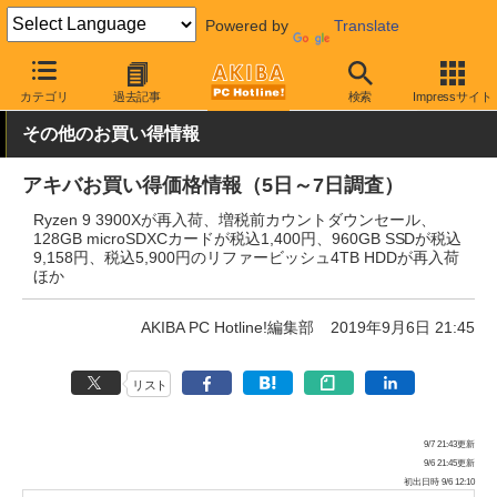
Powered by
Translate
AKIBA PC Hotline!
秋葉原情報
価格情報
特価情報
カテゴリ
過去記事
検索
Impressサイト
その他のお買い得情報
アキバお買い得価格情報（5日～7日調査）
Ryzen 9 3900Xが再入荷、増税前カウントダウンセール、
128GB microSDXCカードが税込1,400円、960GB SSDが税込
9,158円、税込5,900円のリファービッシュ4TB HDDが再入荷
ほか
AKIBA PC Hotline!編集部
2019年9月6日 21:45
リスト
9/7 21:43更新
9/6 21:45更新
初出日時 9/6 12:10