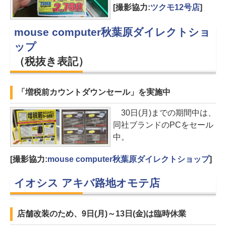
[撮影協力:
ツクモ12号店
]
mouse computer秋葉原ダイレクトショ
ップ
（税抜き表記）
「増税前カウントダウンセール」を実施中
30日(月)までの期間中は、
同社ブランドのPCをセール
中。
[撮影協力:
mouse computer秋葉原ダイレクトショップ
]
イオシス アキバ路地オモテ店
店舗改装のため、9日(月)～13日(金)は臨時休業