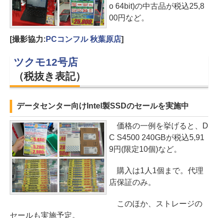
o 64bit)の中古品が税込25,8
00円など。
[撮影協力:
PCコンフル 秋葉原店
]
ツクモ12号店
（税抜き表記）
データセンター向けIntel製SSDのセールを実施中
価格の一例を挙げると、D
C S4500 240GBが税込5,91
9円(限定10個)など。
購入は1人1個まで。代理
店保証のみ。
このほか、ストレージの
セールも実施予定。