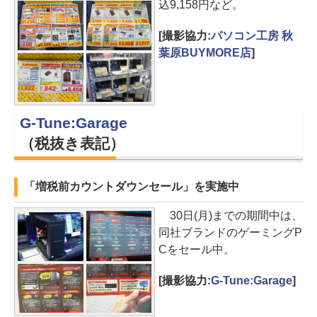
込9,158円など。
[撮影協力:
パソコン工房 秋
葉原BUYMORE店
]
G-Tune:Garage
（税抜き表記）
「増税前カウントダウンセール」を実施中
30日(月)までの期間中は、
同社ブランドのゲーミングP
Cをセール中。
[撮影協力:
G-Tune:Garage
]