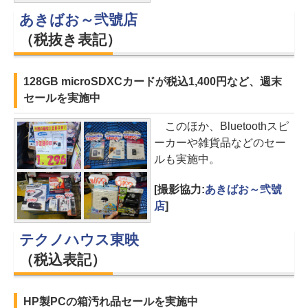
あきばお～弐號店
（税抜き表記）
128GB microSDXCカードが税込1,400円など、週末
セールを実施中
このほか、Bluetoothスピ
ーカーや雑貨品などのセー
ルも実施中。
[撮影協力:
あきばお～弐號
店
]
テクノハウス東映
（税込表記）
HP製PCの箱汚れ品セールを実施中