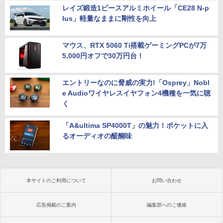
レイズ鍛造1ピースアルミホイール「CE28 N-p
lus」軽量なままに剛性を向上
マウス、RTX 5060 Ti搭載ゲーミングPCが7万
5,000円オフで30万円台！
エントリーなのに脅威の実力!「Osprey」Nobl
e Audioワイヤレスイヤフォン4機種を一気に聴
く
「A&ultima SP4000T」の魅力！ポケットに入
るオーディオの醍醐味
本サイトのご利用について
お問い合わせ
広告掲載のご案内
編集部へのご連絡