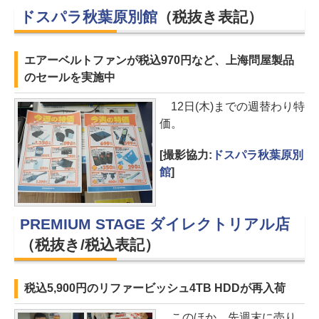
ドスパラ秋葉原別館
（税抜き表記）
エアーベルトファンが税込970円など、上海問屋製品
のセールを実施中
12日(木)までの週替わり特
価。
[撮影協力:
ドスパラ秋葉原別
館
]
PREMIUM STAGE ダイレクトリアル店
（税抜き/税込表記）
税込5,900円のリファービッシュ4TB HDDが再入荷
このほか、先週末に売り