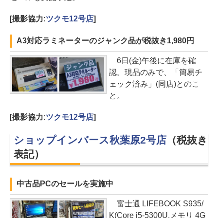
[撮影協力:
ツクモ12号店
]
A3対応ラミネーターのジャンク品が税抜き1,980円
6日(金)午後に在庫を確
認。現品のみで、「簡易チ
ェック済み」(同店)とのこ
と。
[撮影協力:
ツクモ12号店
]
ショップインバース秋葉原2号店
（税抜き
表記）
中古品PCのセールを実施中
富士通 LIFEBOOK S935/
K(Core i5-5300U,メモリ 4G