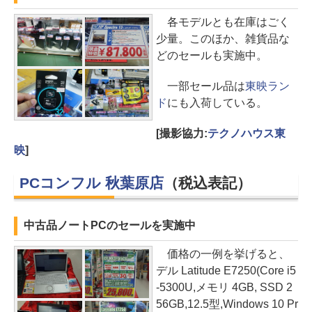
各モデルとも在庫はごく
少量。このほか、雑貨品な
どのセールも実施中。
一部セール品は
東映ラン
ド
にも入荷している。
[撮影協力:
テクノハウス東
映
]
PCコンフル 秋葉原店
（税込表記）
中古品ノートPCのセールを実施中
価格の一例を挙げると、
デル Latitude E7250(Core i5
-5300U,メモリ 4GB, SSD 2
56GB,12.5型,Windows 10 Pr