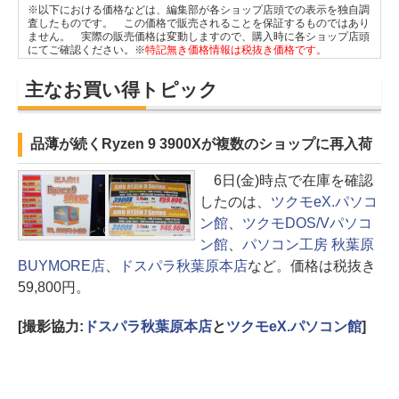
※以下における価格などは、編集部が各ショップ店頭での表示を独自調
査したものです。 この価格で販売されることを保証するものではあり
ません。 実際の販売価格は変動しますので、購入時に各ショップ店頭
にてご確認ください。※
特記無き価格情報は税抜き価格です。
主なお買い得トピック
品薄が続くRyzen 9 3900Xが複数のショップに再入荷
6日(金)時点で在庫を確認
したのは、
ツクモeX.パソコ
ン館
、
ツクモDOS/Vパソコ
ン館
、
パソコン工房 秋葉原
BUYMORE店
、
ドスパラ秋葉原本店
など。価格は税抜き
59,800円。
[撮影協力:
ドスパラ秋葉原本店
と
ツクモeX.パソコン館
]