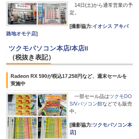
14日(土)から通常営業の予
定。
[撮影協力:
イオシス アキバ
路地オモテ店
]
ツクモパソコン本店
/
本店II
（税抜き表記）
Radeon RX 590が税込17,258円など、週末セールを
実施中
一部セール品は
ツクモDO
S/Vパソコン館
などでも販売
中。
[撮影協力:
ツクモパソコン本
店
]