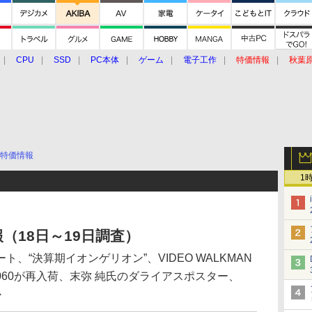
CPU
SSD
PC本体
ゲーム
電子工作
特価情報
秋葉
グルメ
イベント
価格動向
特価情報
1
（18日～19日調査）
、“決算期イオンゲリオン”、VIDEO WALKMAN
X 3060が再入荷、末弥 純氏のダライアスポスター、
か