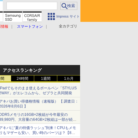
Impress サイト
全カテゴリ
原情報
スマートフォン
アクセスランキング
時間
24時間
1週間
1カ月
iPadでもそのまま使えるボールペン「STYLUS
2WAY」がエレコムから、ゼブラと共同開発
アキバお買い得価格情報（速報版） 【 調査日：
2026年8月6日 】
DDR5メモリの16GB×2枚組が今年最安の
39,980円、大容量の64GB×2枚組は一部が続騰
[8月前半のメモリ価格]
アキバに“夏の特価ラッシュ”到来！CPUもメモ
リもマザーも安い、買い時のパーツは？【8月7
日(金)22時配信】