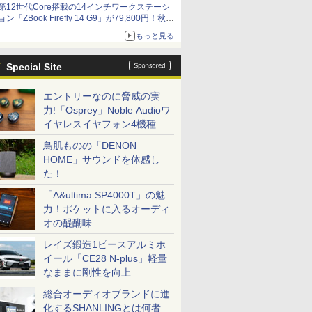
第12世代Core搭載の14インチワークステーシ
ョン「ZBook Firefly 14 G9」が79,800円！秋葉
原で中古PCセール
もっと見る
Special Site
エントリーなのに脅威の実
力!「Osprey」Noble Audioワ
イヤレスイヤフォン4機種を
一気に聴く
鳥肌ものの「DENON
HOME」サウンドを体感し
た！
「A&ultima SP4000T」の魅
力！ポケットに入るオーディ
オの醍醐味
レイズ鍛造1ピースアルミホ
イール「CE28 N-plus」軽量
なままに剛性を向上
総合オーディオブランドに進
化するSHANLINGとは何者