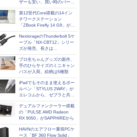
ザーも安い、買い時のパーツ
は？【8月7日(金)22時配信】
第12世代Core搭載の14イン
チワークステーション
「ZBook Firefly 14 G9」が
79,800円！秋葉原で中古PC
NextorageのThunderbolt 5ケ
セール
ーブル「NX-CBT12」シリー
ズが発売、長さは
30cm/50cm/1mの3種類
プロ生ちゃんグッズの新作、
手のひらサイズのミニキャン
バスが入荷。絵柄は5種類
iPadでもそのまま使えるボー
ルペン「STYLUS 2WAY」が
エレコムから、ゼブラと共同
開発
デュアルファンクーラー搭載
の「PULSE AMD Radeon
RX 9050」がSAPPHIREから
HAVNのエアフロー重視PCケ
ース「BF 360 Flow Solid」