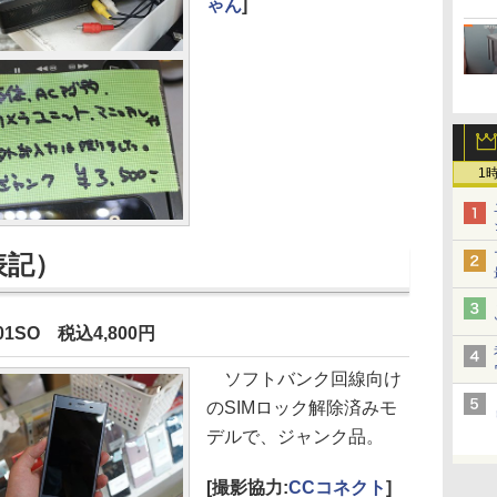
ゃん
]
1
表記）
01SO 税込4,800円
ソフトバンク回線向け
のSIMロック解除済みモ
デルで、ジャンク品。
[撮影協力:
CCコネクト
]