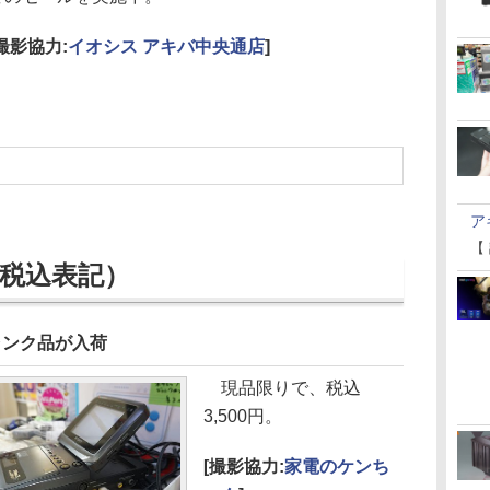
[撮影協力:
イオシス アキバ中央通店
]
ア
【
税込表記）
ジャンク品が入荷
現品限りで、税込
3,500円。
[撮影協力:
家電のケンち