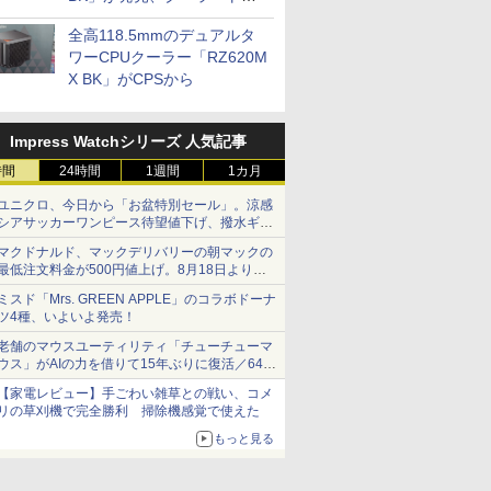
プに5インチ液晶搭載
全高118.5mmのデュアルタ
ワーCPUクーラー「RZ620M
X BK」がCPSから
Impress Watchシリーズ 人気記事
時間
24時間
1週間
1カ月
ユニクロ、今日から「お盆特別セール」。涼感
シアサッカーワンピース待望値下げ、撥水ギア
ショーツは1990円に
マクドナルド、マックデリバリーの朝マックの
最低注文料金が500円値上げ。8月18日より
1,500円から受付
ミスド「Mrs. GREEN APPLE」のコラボドーナ
ツ4種、いよいよ発売！
老舗のマウスユーティリティ「チューチューマ
ウス」がAIの力を借りて15年ぶりに復活／64bit
化、Windows 10/11、「Chrome」も走り回
【家電レビュー】手ごわい雑草との戦い、コメ
る。復活記念で2026年末まで500円
リの草刈機で完全勝利 掃除機感覚で使えた
もっと見る