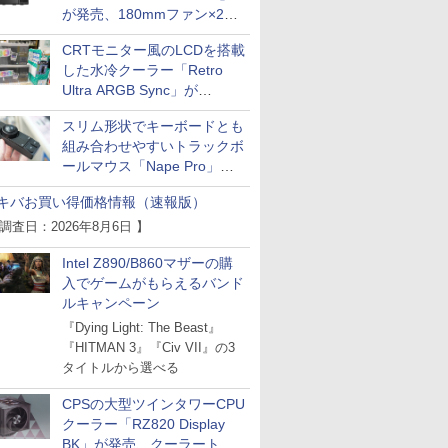
が発売、180mmファン×2搭
載
CRTモニター風のLCDを搭載
した水冷クーラー「Retro
Ultra ARGB Sync」が
Thermaltakeから
スリム形状でキーボードとも
組み合わせやすいトラックボ
ールマウス「Nape Pro」が
Keychronから
キバお買い得価格情報（速報版）
 調査日：2026年8月6日 】
Intel Z890/B860マザーの購
入でゲームがもらえるバンド
ルキャンペーン
『Dying Light: The Beast』
『HITMAN 3』『Civ VII』の3
タイトルから選べる
CPSの大型ツインタワーCPU
クーラー「RZ820 Display
BK」が発売、クーラートッ