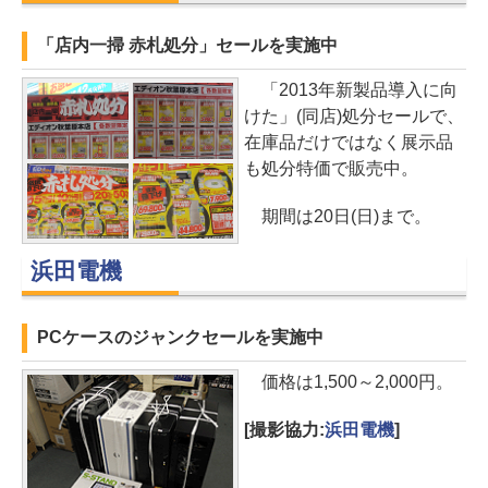
「店内一掃 赤札処分」セールを実施中
「2013年新製品導入に向
けた」(同店)処分セールで、
在庫品だけではなく展示品
も処分特価で販売中。
期間は20日(日)まで。
浜田電機
PCケースのジャンクセールを実施中
価格は1,500～2,000円。
[撮影協力:
浜田電機
]