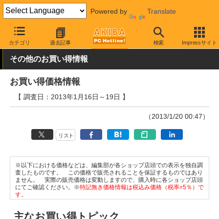
Powered by
Translate
AKIBA PC Hotline!
秋葉原情報
価格情報
特価情報
カテゴリ
過去記事
検索
Impressサイト
その他のお買い得情報
お買い得価格情報
【 調査日：2013年1月16日～19日 】
（2013/1/20 00:47）
リスト
※以下における価格などは、編集部が各ショップ店頭での表示を独自調
査したものです。 この価格で販売されることを保証するものではあり
ません。 実際の販売価格は変動しますので、購入時に各ショップ店頭
にてご確認ください。※
特記無き価格情報は税込み価格（税率=5％）で
す。
主なお買い得トピック