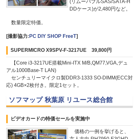
(リムーバブルSAS/SATA-H
DDケース)が2,480円など。
数量限定特価。
[撮影協力:
PC DIY SHOP FreeT
]
SUPERMICRO X9SPV-F-3217UE 39,800円
【Core i3-3217UE搭載Mini-ITX M/B,QM77,VGA,デュ
アル1000Base-T LAN)
センチュリーマイクロ製DDR3-1333 SO-DIMM(ECC対
応) 4GB×2枚付き。限定1セット。
ソフマップ 秋葉原 リユース総合館
ビデオカードの特価セールを実施中
価格の一例を挙げると、
玄人志向 RH7950-E3GHD