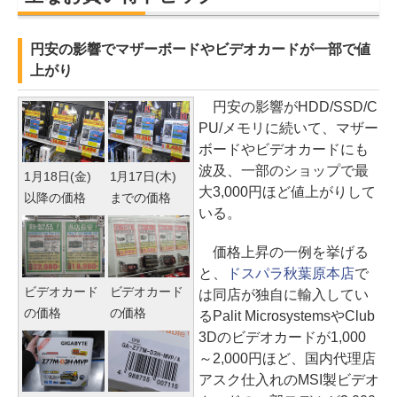
円安の影響でマザーボードやビデオカードが一部で値
上がり
円安の影響がHDD/SSD/C
PU/メモリに続いて、マザー
ボードやビデオカードにも
波及、一部のショップで最
1月18日(金)
1月17日(木)
大3,000円ほど値上がりして
以降の価格
までの価格
いる。
価格上昇の一例を挙げる
と、
ドスパラ秋葉原本店
で
ビデオカード
ビデオカード
は同店が独自に輸入してい
の価格
の価格
るPalit MicrosystemsやClub
3Dのビデオカードが1,000
～2,000円ほど、国内代理店
アスク仕入れのMSI製ビデオ