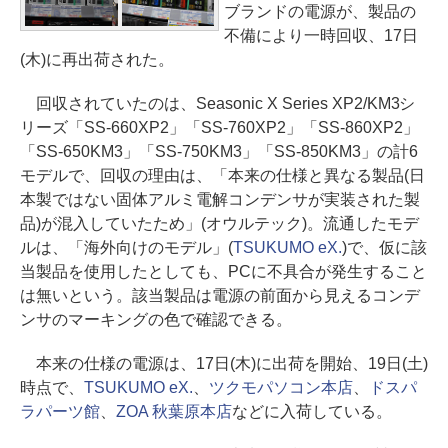
ブランドの電源が、製品の
不備により一時回収、17日
(木)に再出荷された。
回収されていたのは、Seasonic X Series XP2/KM3シ
リーズ「SS-660XP2」「SS-760XP2」「SS-860XP2」
「SS-650KM3」「SS-750KM3」「SS-850KM3」の計6
モデルで、回収の理由は、「本来の仕様と異なる製品(日
本製ではない固体アルミ電解コンデンサが実装された製
品)が混入していたため」(オウルテック)。流通したモデ
ルは、「海外向けのモデル」(
TSUKUMO eX.
)で、仮に該
当製品を使用したとしても、PCに不具合が発生すること
は無いという。該当製品は電源の前面から見えるコンデ
ンサのマーキングの色で確認できる。
本来の仕様の電源は、17日(木)に出荷を開始、19日(土)
時点で、
TSUKUMO eX.
、
ツクモパソコン本店
、
ドスパ
ラパーツ館
、
ZOA 秋葉原本店
などに入荷している。