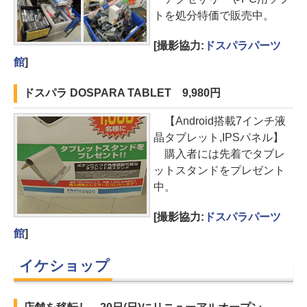
トを処分特価で販売中。
[撮影協力:
ドスパラパーツ
館
]
ドスパラ DOSPARA TABLET 9,980円
【Android搭載7インチ液
晶タブレット,IPSパネル】
購入者には先着でタブレ
ットスタンドをプレゼント
中。
[撮影協力:
ドスパラパーツ
館
]
イケショップ