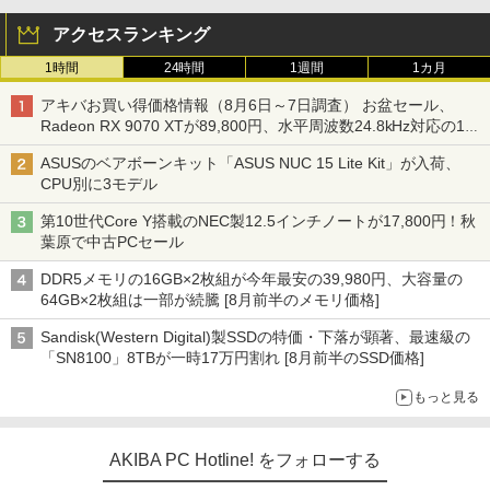
アクセスランキング
1時間
24時間
1週間
1カ月
アキバお買い得価格情報（8月6日～7日調査） お盆セール、
Radeon RX 9070 XTが89,800円、水平周波数24.8kHz対応の17
型モニターが9,801円、暑さ指数連動セール ほか
ASUSのベアボーンキット「ASUS NUC 15 Lite Kit」が入荷、
CPU別に3モデル
第10世代Core Y搭載のNEC製12.5インチノートが17,800円！秋
葉原で中古PCセール
DDR5メモリの16GB×2枚組が今年最安の39,980円、大容量の
64GB×2枚組は一部が続騰 [8月前半のメモリ価格]
Sandisk(Western Digital)製SSDの特価・下落が顕著、最速級の
「SN8100」8TBが一時17万円割れ [8月前半のSSD価格]
もっと見る
AKIBA PC Hotline! をフォローする