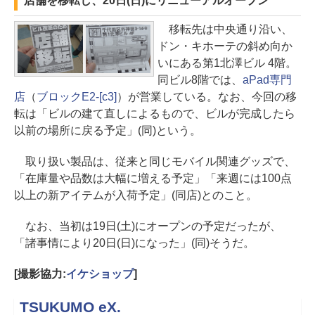
店舗を移転し、20日(日)にリニューアルオープン
移転先は中央通り沿い、
ドン・キホーテの斜め向か
いにある第1北澤ビル 4階。
同ビル8階では、
aPad専門
店
（
ブロックE2-[c3]
）が営業している。なお、今回の移
転は「ビルの建て直しによるもので、ビルが完成したら
以前の場所に戻る予定」(同)という。
取り扱い製品は、従来と同じモバイル関連グッズで、
「在庫量や品数は大幅に増える予定」「来週には100点
以上の新アイテムが入荷予定」(同店)とのこと。
なお、当初は19日(土)にオープンの予定だったが、
「諸事情により20日(日)になった」(同)そうだ。
[撮影協力:
イケショップ
]
TSUKUMO eX.