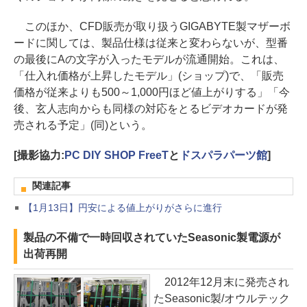
このほか、CFD販売が取り扱うGIGABYTE製マザーボ
ードに関しては、製品仕様は従来と変わらないが、型番
の最後にAの文字が入ったモデルが流通開始。これは、
「仕入れ価格が上昇したモデル」(ショップ)で、「販売
価格が従来よりも500～1,000円ほど値上がりする」「今
後、玄人志向からも同様の対応をとるビデオカードが発
売される予定」(同)という。
[撮影協力:
PC DIY SHOP FreeT
と
ドスパラパーツ館
]
関連記事
【1月13日】円安による値上がりがさらに進行
製品の不備で一時回収されていたSeasonic製電源が
出荷再開
2012年12月末に発売され
たSeasonic製/オウルテック