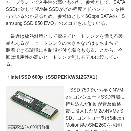
ャーブランドで入手性の高いものだ。参考として、SATA
SSDに対してNVMe SSDがどの程度アドバンテージを持
っているのか見るため、参考値として6Gbps SATAの「S
amsung SSD 850 EVO」のスコアも加えている。
最近は放熱対策として標準でヒートシンクを備える製
品もあるが、ヒートシンクの大きさなどはまちまちで、
装着できる環境にも制限が付く場合もあることから、今
回は汎用性の高いヒートシンク無しモデルに絞ってい
る。
・Intel SSD 600p（SSDPEKKW512G7X1）
SSD 750でいち早くNVM
eをコンシューマSSD市場に
持ち込んだIntelが普及価格
帯に投入したM.2のNVMe S
SD。コントローラはSilicon
Motion製のSM2260を採用し
実売税込24,000円前後