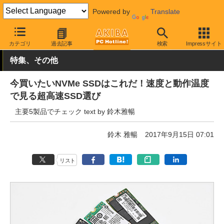
Powered by
Translate
AKIBA PC Hotline!
PCパーツ
SSD
Samsung
カテゴリ
過去記事
検索
Impressサイト
特集、その他
今買いたいNVMe SSDはこれだ！速度と動作温度
で見る超高速SSD選び
主要5製品でチェック text by 鈴木雅暢
鈴木 雅暢
2017年9月15日 07:01
リスト