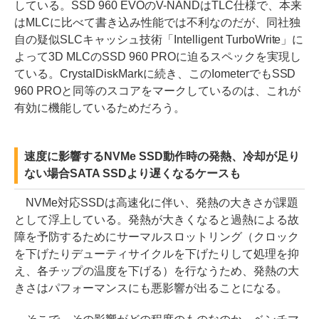
している。SSD 960 EVOのV-NANDはTLC仕様で、本来
はMLCに比べて書き込み性能では不利なのだが、同社独
自の疑似SLCキャッシュ技術「Intelligent TurboWrite」に
よって3D MLCのSSD 960 PROに迫るスペックを実現し
ている。CrystalDiskMarkに続き、このIometerでもSSD
960 PROと同等のスコアをマークしているのは、これが
有効に機能しているためだろう。
速度に影響するNVMe SSD動作時の発熱、冷却が足り
ない場合SATA SSDより遅くなるケースも
NVMe対応SSDは高速化に伴い、発熱の大きさが課題
として浮上している。発熱が大きくなると過熱による故
障を予防するためにサーマルスロットリング（クロック
を下げたりデューティサイクルを下げたりして処理を抑
え、各チップの温度を下げる）を行なうため、発熱の大
きさはパフォーマンスにも悪影響が出ることになる。