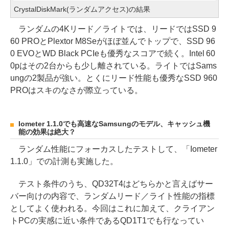
CrystalDiskMark(ランダムアクセス)の結果
ランダムの4Kリード／ライトでは、リードではSSD 9
60 PROとPlextor M8Seがほぼ並んでトップで、SSD 96
0 EVOとWD Black PCIeも優秀なスコアで続く。Intel 60
0pはその2台からも少し離されている。ライトではSams
ungの2製品が強い。とくにリード性能も優秀なSSD 960
PROはスキのなさが際立っている。
Iometer 1.1.0でも高速なSamsungのモデル、キャッシュ機
能の効果は絶大？
ランダム性能にフォーカスしたテストして、「Iometer
1.1.0」での計測も実施した。
テスト条件のうち、QD32T4はどちらかと言えばサー
バー向けの内容で、ランダムリード／ライト性能の指標
としてよく使われる。今回はこれに加えて、クライアン
トPCの実感に近い条件であるQD1T1でも行なってい