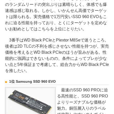
のランダムリードの突出ぶりは素晴らしく、体感でも爆
速感は感じ取れる。しかし、いかんせん高価でターゲッ
トは限られる。実売価格で1万円安いSSD 960 EVOもこ
れに迫る性能を持っており、とくにターゲットを定めな
いお勧めとしてはこちらを上位にとりたい。
3番手はWD Black PCIeとPlextor M8Seで迷うところ。
後者は2D TLCの不利を感じさせない性能を持つが、実売
価格を考えるとWD Black PCIeのほうが旨みがある。性
能的に強調はできないものの、条件によってブレが少な
い点と5年保証まで考慮して、総合力からWD Black PCIe
を推したい。
1位 Samsung SSD 960 EVO
最速のSSD 960 PROに迫
る高性能と、SSD 960 PRO
よりリーズナブルな価格が
魅力。銅箔層入りのラベル