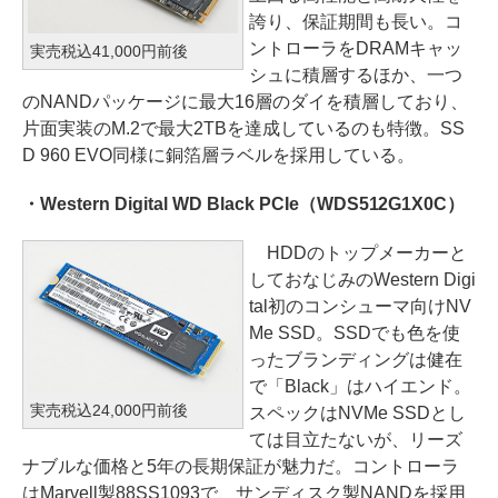
誇り、保証期間も長い。コ
ントローラをDRAMキャッ
実売税込41,000円前後
シュに積層するほか、一つ
のNANDパッケージに最大16層のダイを積層しており、
片面実装のM.2で最大2TBを達成しているのも特徴。SS
D 960 EVO同様に銅箔層ラベルを採用している。
・Western Digital WD Black PCIe（WDS512G1X0C）
HDDのトップメーカーと
しておなじみのWestern Digi
tal初のコンシューマ向けNV
Me SSD。SSDでも色を使
ったブランディングは健在
で「Black」はハイエンド。
実売税込24,000円前後
スペックはNVMe SSDとし
ては目立たないが、リーズ
ナブルな価格と5年の長期保証が魅力だ。コントローラ
はMarvell製88SS1093で、サンディスク製NANDを採用