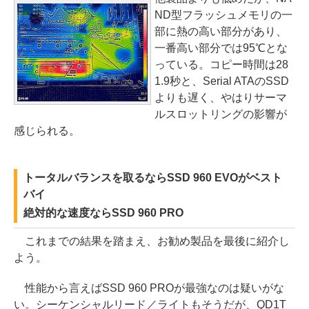
ND型フラッシュメモリの一
部に熱の高い部分があり、
一番高い部分では95℃とな
っている。コピー時間は28
1.9秒と、Serial ATAのSSD
よりも遅く、やはりサーマ
ルスロットリングの影響が
感じられる。
トータルバランスを取るならSSD 960 EVOがベスト
バイ
絶対的な速度ならSSD 960 PRO
これまでの結果を踏まえ、お勧め製品を最後に紹介し
よう。
性能から言えばSSD 960 PROが最強なのは疑いがな
い。シーケンシャルリード／ライトもそうだが、QD1T