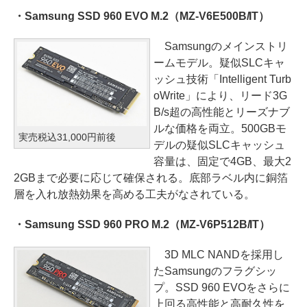
・Samsung SSD 960 EVO M.2（MZ-V6E500B/IT）
Samsungのメインストリ
ームモデル。疑似SLCキャ
ッシュ技術「Intelligent Turb
oWrite」により、リード3G
B/s超の高性能とリーズナブ
ルな価格を両立。500GBモ
実売税込31,000円前後
デルの疑似SLCキャッシュ
容量は、固定で4GB、最大2
2GBまで必要に応じて確保される。底部ラベル内に銅箔
層を入れ放熱効果を高める工夫がなされている。
・Samsung SSD 960 PRO M.2（MZ-V6P512B/IT）
3D MLC NANDを採用し
たSamsungのフラグシッ
プ。SSD 960 EVOをさらに
上回る高性能と高耐久性を