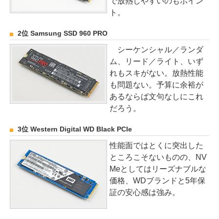
で放熱しやすいのもポイン
ト。
2位 Samsung SSD 960 PRO
シーケンシャル／ランダ
ム、リード／ライト、いず
れもスキがない。放熱性能
も問題ない。予算に余裕が
あるならば文句なしにこれ
だろう。
3位 Western Digital WD Black PCIe
性能面ではとくに突出した
ところこそないものの、NV
Meとしてはリーズナブルな
価格、WDブランドと5年保
証の安心感は強み。