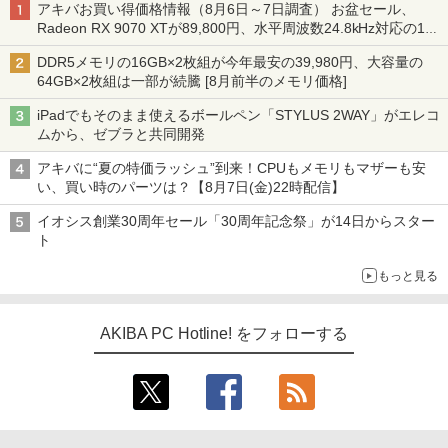
アキバお買い得価格情報（8月6日～7日調査） お盆セール、
Radeon RX 9070 XTが89,800円、水平周波数24.8kHz対応の17
型モニターが9,801円、暑さ指数連動セール ほか
DDR5メモリの16GB×2枚組が今年最安の39,980円、大容量の
64GB×2枚組は一部が続騰 [8月前半のメモリ価格]
iPadでもそのまま使えるボールペン「STYLUS 2WAY」がエレコ
ムから、ゼブラと共同開発
アキバに“夏の特価ラッシュ”到来！CPUもメモリもマザーも安
い、買い時のパーツは？【8月7日(金)22時配信】
イオシス創業30周年セール「30周年記念祭」が14日からスター
ト
もっと見る
AKIBA PC Hotline! をフォローする