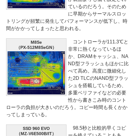
ているのだろう。そのため
に早期からサーマルスロッ
トリングが頻繁に発生してパフォーマンスが低下し、時
間がかかってしまったと思われる。
コントローラが111.3℃と
M8Se
（PX-512M8SeGN）
非常に熱くなっているほ
か、DRAMキャッシュ、NA
ND型フラッシュもほかに比
べて高め。高度に微細化し
た2D TLCのNAND型フラッ
シュを搭載しているため、
多重ベリファイなどの必要
性から書きこみ時のコント
ローラの負担が大きいのだろう。コピー時間も長くかか
ってしまっている。
98.5秒と比較的早くコピ
SSD 960 EVO
（MZ-V6E500B/IT）
ーを終えていることもあ