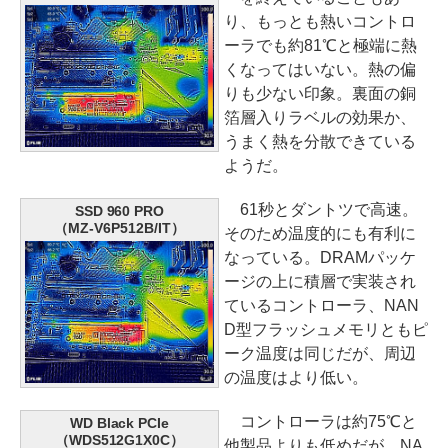
り、もっとも熱いコントロ
ーラでも約81℃と極端に熱
くなってはいない。熱の偏
りも少ない印象。裏面の銅
箔層入りラベルの効果か、
うまく熱を分散できている
ようだ。
61秒とダントツで高速。
SSD 960 PRO
（MZ-V6P512B/IT）
そのため温度的にも有利に
なっている。DRAMパッケ
ージの上に積層で実装され
ているコントローラ、NAN
D型フラッシュメモリともピ
ーク温度は同じだが、周辺
の温度はより低い。
コントローラは約75℃と
WD Black PCIe
（WDS512G1X0C）
他製品よりも低めだが、NA