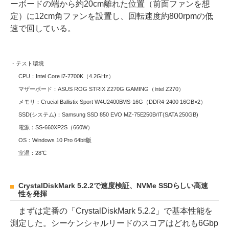
ーボードの端から約20cm離れた位置（前面ファンを想
定）に12cm角ファンを設置し、回転速度約800rpmの低
速で回している。
・テスト環境
CPU：Intel Core i7-7700K（4.2GHz）
マザーボード：ASUS ROG STRIX Z270G GAMING（Intel Z270）
メモリ：Crucial Ballistix Sport W4U2400BMS-16G（DDR4-2400 16GB×2）
SSD(システム)：Samsung SSD 850 EVO MZ-75E250B/IT(SATA 250GB)
電源：SS-660XP2S（660W）
OS：Windows 10 Pro 64bit版
室温：28℃
CrystalDiskMark 5.2.2で速度検証、NVMe SSDらしい高速
性を発揮
まずは定番の「CrystalDiskMark 5.2.2」で基本性能を
測定した。シーケンシャルリードのスコアはどれも6Gbp