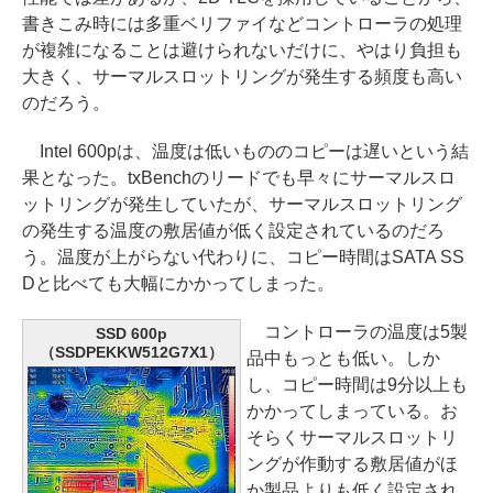
書きこみ時には多重ベリファイなどコントローラの処理
が複雑になることは避けられないだけに、やはり負担も
大きく、サーマルスロットリングが発生する頻度も高い
のだろう。
Intel 600pは、温度は低いもののコピーは遅いという結
果となった。txBenchのリードでも早々にサーマルスロ
ットリングが発生していたが、サーマルスロットリング
の発生する温度の敷居値が低く設定されているのだろ
う。温度が上がらない代わりに、コピー時間はSATA SS
Dと比べても大幅にかかってしまった。
コントローラの温度は5製
SSD 600p
（SSDPEKKW512G7X1）
品中もっとも低い。しか
し、コピー時間は9分以上も
かかってしまっている。お
そらくサーマルスロットリ
ングが作動する敷居値がほ
か製品よりも低く設定され