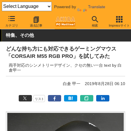
Powered by
Translate
AKIBA PC Hotline!
PC周辺機器
マウス
ゲーミングマウス
カテゴリ
過去記事
検索
Impressサイト
特集、その他
どんな持ち方にも対応できるゲーミングマウス
「CORSAIR M55 RGB PRO」を試してみた
両手対応のシンメトリーデザイン、クセの無い一台 text by 白
倉甲一
白倉 甲一
2019年8月28日 06:10
リスト