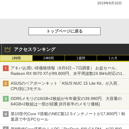
2019年8月10日
トップページに戻る
アクセスランキング
1時間
24時間
1週間
1カ月
アキバお買い得価格情報（8月6日～7日調査） お盆セール、
Radeon RX 9070 XTが89,800円、水平周波数24.8kHz対応の17
型モニターが9,801円、暑さ指数連動セール ほか
ASUSのベアボーンキット「ASUS NUC 15 Lite Kit」が入荷、
CPU別に3モデル
DDR5メモリの16GB×2枚組が今年最安の39,980円、大容量の
64GB×2枚組は一部が続騰 [8月前半のメモリ価格]
第10世代Core Y搭載のNEC製12.5インチノートが17,800円！秋
葉原で中古PCセール
第8世代Core搭載のミニPC「ProDesk 400 G4 DM」が22,800