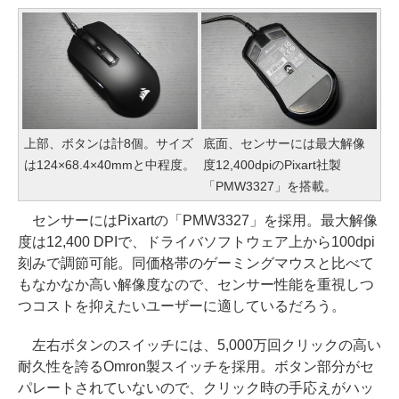
上部、ボタンは計8個。サイズ
底面、センサーには最大解像
は124×68.4×40mmと中程度。
度12,400dpiのPixart社製
「PMW3327」を搭載。
センサーにはPixartの「PMW3327」を採用。最大解像
度は12,400 DPIで、ドライバソフトウェア上から100dpi
刻みで調節可能。同価格帯のゲーミングマウスと比べて
もなかなか高い解像度なので、センサー性能を重視しつ
つコストを抑えたいユーザーに適しているだろう。
左右ボタンのスイッチには、5,000万回クリックの高い
耐久性を誇るOmron製スイッチを採用。ボタン部分がセ
パレートされていないので、クリック時の手応えがハッ