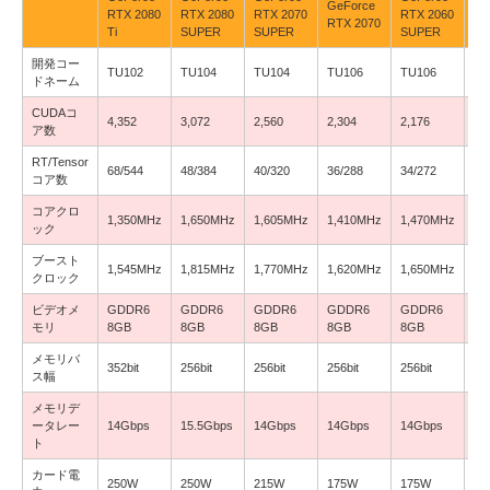
GeForce
Ge
RTX 2080
RTX 2080
RTX 2070
RTX 2060
RTX 2070
RT
Ti
SUPER
SUPER
SUPER
開発コー
TU102
TU104
TU104
TU106
TU106
TU
ドネーム
CUDAコ
4,352
3,072
2,560
2,304
2,176
1,
ア数
RT/Tensor
68/544
48/384
40/320
36/288
34/272
30
コア数
コアクロ
1,350MHz
1,650MHz
1,605MHz
1,410MHz
1,470MHz
1,
ック
ブースト
1,545MHz
1,815MHz
1,770MHz
1,620MHz
1,650MHz
1,
クロック
ビデオメ
GDDR6
GDDR6
GDDR6
GDDR6
GDDR6
G
モリ
8GB
8GB
8GB
8GB
8GB
6G
メモリバ
352bit
256bit
256bit
256bit
256bit
192
ス幅
メモリデ
ータレー
14Gbps
15.5Gbps
14Gbps
14Gbps
14Gbps
14
ト
カード電
250W
250W
215W
175W
175W
16