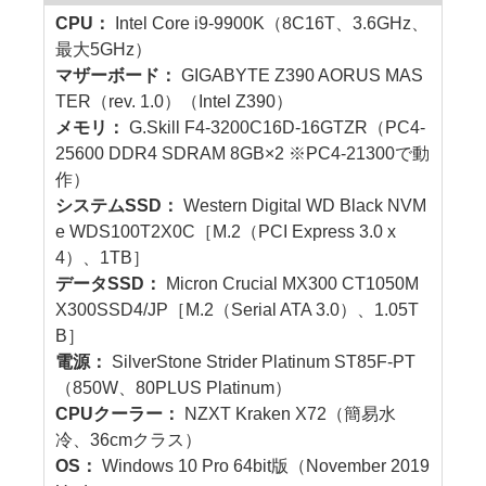
CPU：
Intel Core i9-9900K（8C16T、3.6GHz、
最大5GHz）
マザーボード：
GIGABYTE Z390 AORUS MAS
TER（rev. 1.0）（Intel Z390）
メモリ：
G.Skill F4-3200C16D-16GTZR（PC4-
25600 DDR4 SDRAM 8GB×2 ※PC4-21300で動
作）
システムSSD：
Western Digital WD Black NVM
e WDS100T2X0C［M.2（PCI Express 3.0 x
4）、1TB］
データSSD：
Micron Crucial MX300 CT1050M
X300SSD4/JP［M.2（Serial ATA 3.0）、1.05T
B］
電源：
SilverStone Strider Platinum ST85F-PT
（850W、80PLUS Platinum）
CPUクーラー：
NZXT Kraken X72（簡易水
冷、36cmクラス）
OS：
Windows 10 Pro 64bit版（November 2019