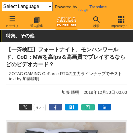
Powered by
Translate
AKIBA PC Hotline!
PCパーツ
ビデオカード（グラフィックボード
カテゴリ
過去記事
検索
Impressサイト
特集、その他
【一斉検証】フォートナイト、モンハンワール
ド、CoD：MWを高fps＆高画質でプレイするなら
どのビデオカード？
ZOTAC GAMING GeForce RTXの主力ラインナップでテスト
text by 加藤勝明
加藤 勝明
2019年12月30日 00:00
リスト