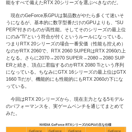
能をすべて備えたRTX 20シリーズを選ぶべきなのだ。
現在のGeForce系GPUは製品数がやたら多くて迷いそ
うになるが、基本的に数字型番だけのGPUよりも、“SU
PER”付きのものが高性能。そしてそのシリーズの最上位
にのみ“Ti”という符合が付くというルールになっている。
つまりRTX 20シリーズの場合一番安価（性能も控えめ）
なのがRTX 2060で、RTX 2060 SUPERはRTX 2060の上
となる。さらに2070→2070 SUPER→2080→2080 SUP
ERと続き、頂点に君臨するのがRTX 2080 Tiという序列
になっている。ちなみにGTX 16シリーズの最上位はGTX
1660 Tiだが、機能的にも性能的にもRTX 2060の下にな
っている。
今回はRTX 20シリーズから、現在主力となる5モデル
のパフォーマンスを、実ゲームベンチを通じてまとめて
みた。
NVIDIA GeForce RTXシリーズのGPUの主な仕様
GeForce
GeForce
GeForce
GeForce