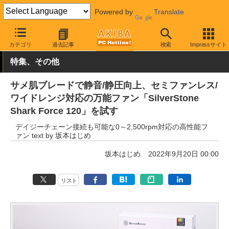
Powered by
Translate
AKIBA PC Hotline!
PCパーツ
ファン関連製品
ケースファン
カテゴリ
過去記事
検索
Impressサイト
特集、その他
サメ肌ブレードで静音/静圧向上、セミファンレス/
ワイドレンジ対応の万能ファン「SilverStone
Shark Force 120」を試す
デイジーチェーン接続も可能な0～2,500rpm対応の高性能フ
ァン text by 坂本はじめ
坂本はじめ
2022年9月20日 00:00
リスト