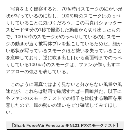
写真をよく観察すると、70％時はスモークの細かい形
状が写っているのに対し、100％時のスモークはのっぺ
りしていることに気づくだろう。この写真はシャッター
スピード60分の1秒で撮影した動画から切り出したもの
で、100％時のスモークがのっぺりしているのはスモー
クの動きが速く被写体ブレを起こしているためだ。細か
い形状が写っているスモークほど勢いを失っていること
を意味しており、逆に吹き出し口から画面端までのっぺ
りしている100％時のスモークは、ファンが作り出すエ
アフローの強さを表している。
このように写真ではよく見ないと分からない風量や風
速だが、これらは動画で確認すれば一目瞭然だ。以下に
各ファンのスモークテストでの様子を比較する動画を用
意したので、風の勢いの違いをぜひ確認してみてほし
い。
【Shark Force/Air Penetrator/FN121-Pのスモークテスト】