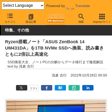
Powered by
Translate
AKIBA PC Hotline!
PC本体・ソフト
PC本体
ノートPC
カテゴリ
過去記事
検索
Impressサイト
特集、その他
Ryzen搭載ノート「ASUS ZenBook 14
UM431DA」を1TB NVMe SSDへ換装、読み書き
ともに2倍以上高速化
SSD換装大全、ノートPCの分解からデータ移行まで徹底解説
text by 浅倉 吉行
浅倉 吉行
2022年10月28日 00:00
リスト