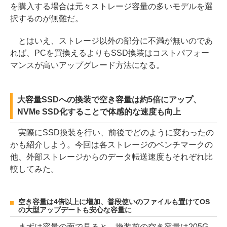
を購入する場合は元々ストレージ容量の多いモデルを選
択するのが無難だ。
とはいえ、ストレージ以外の部分に不満が無いのであ
れば、PCを買換えるよりもSSD換装はコストパフォー
マンスが高いアップグレード方法になる。
大容量SSDへの換装で空き容量は約5倍にアップ、
NVMe SSD化することで体感的な速度も向上
実際にSSD換装を行い、前後でどのように変わったの
かも紹介しよう。今回は各ストレージのベンチマークの
他、外部ストレージからのデータ転送速度もそれぞれ比
較してみた。
空き容量は4倍以上に増加、普段使いのファイルも置けてOS
の大型アップデートも安心な容量に
まずは容量の面で見ると、換装前の空き容量は205G