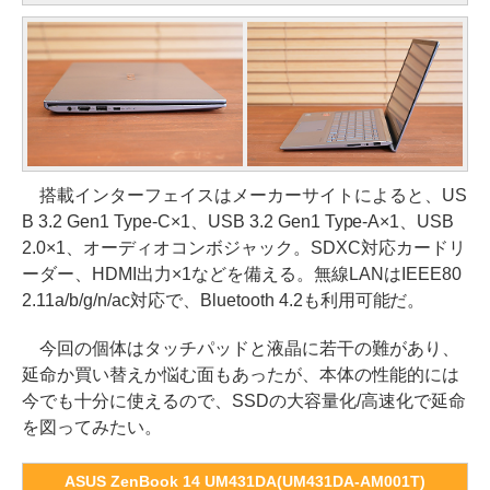
搭載インターフェイスはメーカーサイトによると、US
B 3.2 Gen1 Type-C×1、USB 3.2 Gen1 Type-A×1、USB
2.0×1、オーディオコンボジャック。SDXC対応カードリ
ーダー、HDMI出力×1などを備える。無線LANはIEEE80
2.11a/b/g/n/ac対応で、Bluetooth 4.2も利用可能だ。
今回の個体はタッチパッドと液晶に若干の難があり、
延命か買い替えか悩む面もあったが、本体の性能的には
今でも十分に使えるので、SSDの大容量化/高速化で延命
を図ってみたい。
ASUS ZenBook 14 UM431DA(UM431DA-AM001T)