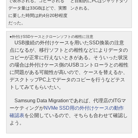
で表示される。コピーされる
と自動的にPCはシャットダウ
データ量は33GBほどで、実際
ンされる。
に要した時間は約4分20秒程度
だった。
●外付けSSDケースとクローンソフトの相性に注意
USB接続の外付けケースを用いたSSD換装の注意
点になるが、移行ソフトとの相性などによりデータの
コピーが正常に行えないときがある。そういった状況
の場合は外付けケース側のUSBコントローラとの相性
に問題がある可能性が高いので、ケースを替えるか、
デスクトップPC上でデータのコピーを行うなどテス
トしてみてもらいたい。
Samsung Data Migrationであれば、代理店のITGマ
ーケティングが
NVMe SSD用の外付けケースの動作
確認表
を公開しているので、そちらも合わせて確認し
よう。