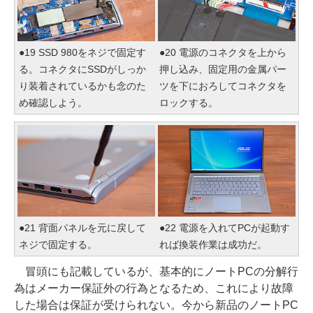
●19 SSD 980をネジで固定す
●20 電源のコネクタを上から
る。コネクタにSSDがしっか
押し込み、固定用の金属パー
り装着されているかも念のた
ツを下におろしてコネクタを
め確認しよう。
ロックする。
●21 背面パネルを元に戻して
●22 電源を入れてPCが起動す
ネジで固定する。
れば換装作業は成功だ。
冒頭にも記載しているが、基本的にノートPCの分解行
為はメーカー保証外の行為となるため、これにより故障
した場合は保証が受けられない。今から新品のノートPC