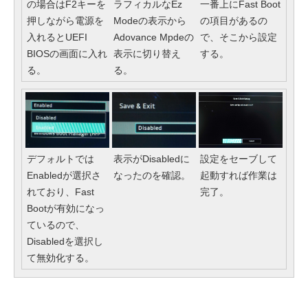
の場合はF2キーを
ラフィカルなEz
一番上にFast Boot
押しながら電源を
Modeの表示から
の項目があるの
入れるとUEFI
Adovance Mpdeの
で、そこから設定
BIOSの画面に入れ
表示に切り替え
する。
る。
る。
表示がDisabledに
デフォルトでは
設定をセーブして
なったのを確認。
Enabledが選択さ
起動すれば作業は
れており、Fast
完了。
Bootが有効になっ
ているので、
Disabledを選択し
て無効化する。