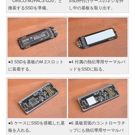
「ORICO-M2PAC3-G20」と
SSD外付けケースのネジを外
換装するSSDを準備。
し中の基板を取り出す。
●3 SSDを基板のM.2スロット
●4 付属の熱伝導用サーマルパ
に装着する。
ッドをSSDに貼る。
●5 ケースにSSDを搭載した基
●6 基板背面のコントローラチ
板を入れる。
ップにも熱伝導用サーマルパ