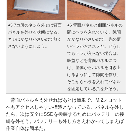
●5 7カ所のネジを外せば背面
●6 背面パネルと側面パネルの
パネルを外せる状態になる。
間にヘラを入れていく。隙間
ネジはかなり小さいので無く
がかなり小さいので、先の薄
さないようにしよう。
いヘラがおススメだ。どうし
てもヘラが入らない場合は、
吸盤などを背面パネルにつ
け、筐体からパネルを引き上
げるようにして隙間を作り、
そこからヘラを入れてパネル
を固定している爪を外そう。
背面パネルさえ外せればあとは簡単で、M.2スロット
へもアクセスしやすい構造となっている。パネルを外し
たら、次は安全にSSDを換装するためにバッテリーの接
続を外そう。バッテリーも外し方さえわかってしまえば
作業自体は簡単だ。