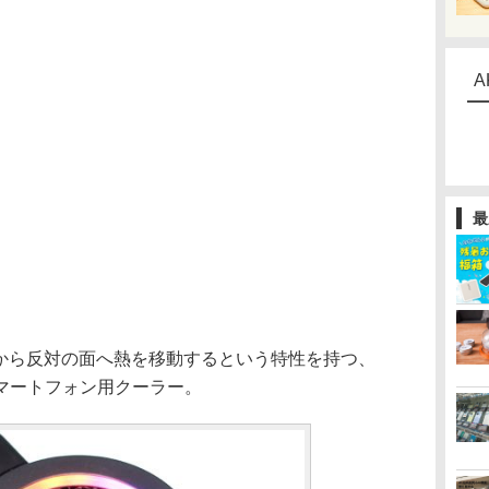
A
最
から反対の面へ熱を移動するという特性を持つ、
マートフォン用クーラー。