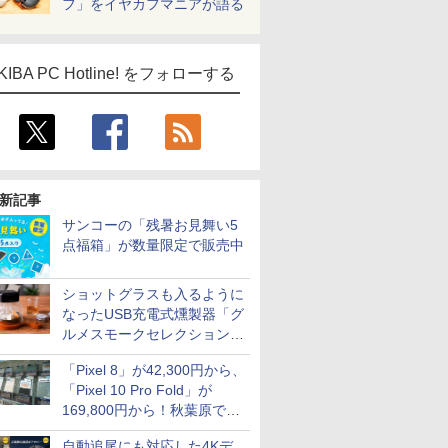
フ」をイヤカフマニアが語る
KIBA PC Hotline! をフォローする
新記事
サンコーの「残暑お見舞い5
点福箱」が数量限定で販売中
ショットグラスも入るように
なったUSB充電式燻製器「グ
ルメスモークセレクション
2」がサンコーから
「Pixel 8」が42,300円から、
「Pixel 10 Pro Fold」が
169,800円から！秋葉原で中
古のPixelシリーズがお買い得
自動追尾にも対応した4Kデ