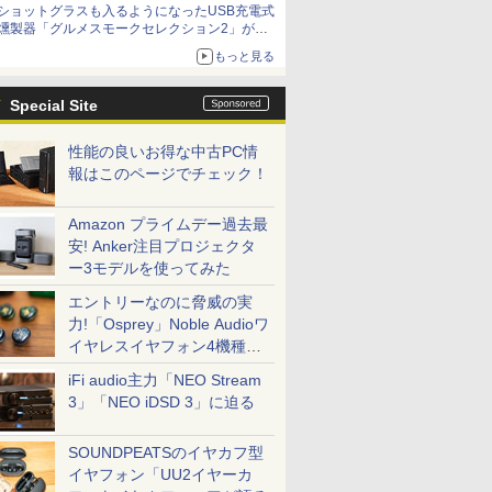
ショットグラスも入るようになったUSB充電式
燻製器「グルメスモークセレクション2」がサ
ンコーから
もっと見る
Special Site
性能の良いお得な中古PC情
報はこのページでチェック！
Amazon プライムデー過去最
安! Anker注目プロジェクタ
ー3モデルを使ってみた
エントリーなのに脅威の実
力!「Osprey」Noble Audioワ
イヤレスイヤフォン4機種を
一気に聴く
iFi audio主力「NEO Stream
3」「NEO iDSD 3」に迫る
SOUNDPEATSのイヤカフ型
イヤフォン「UU2イヤーカ