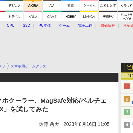
CPU
SSD
PC本体
ゲーム
電子工作
特価情報
秋葉
グルメ
イベント
価格動向
サリ
スマホ用ゲームグッズ
1
クーラー、MagSafe対応/ペルチェ
B6X」を試してみた
佐藤 岳大
2023年8月16日 11:05