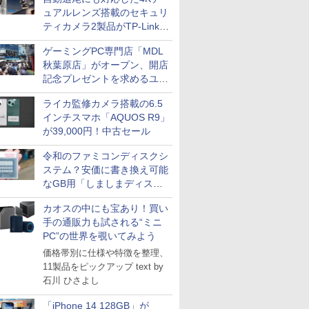
ュアルレンズ搭載のセキュリ
ティカメラ2製品がTP-Linkか
ら
ゲーミングPC専門店「MDL
秋葉原店」がオープン、開店
記念プレゼントを求めるユー
ザーが押し寄せ長蛇の列に
ライカ監修カメラ搭載の6.5
インチスマホ「AQUOS R9」
が39,000円！中古セール
令和のファミコンディスクシ
ステム？安価に書き換え可能
なGB用「しましまディスク
システム」
カオスの中にも宝あり！買い
手の通販力も試される“ミニ
PC”の世界を覗いてみよう
価格帯別に仕様や特徴を整理、
11製品をピックアップ text by
石川 ひさよし
「iPhone 14 128GB」が