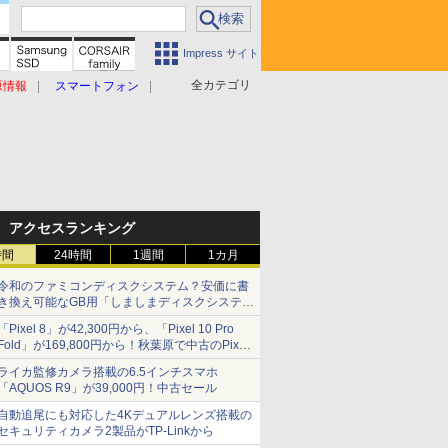
Impress サイト
全カテゴリ
原情報
スマートフォン
アクセスランキング
時間
24時間
1週間
1カ月
令和のファミコンディスクシステム？安価に書
き換え可能なGB用「しましまディスクシステ
ム」
「Pixel 8」が42,300円から、「Pixel 10 Pro
Fold」が169,800円から！秋葉原で中古のPixel
シリーズがお買い得
ライカ監修カメラ搭載の6.5インチスマホ
「AQUOS R9」が39,000円！中古セール
自動追尾にも対応した4Kデュアルレンズ搭載の
セキュリティカメラ2製品がTP-Linkから