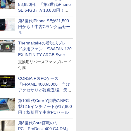
58,880円、「第2世代iPhone
SE 64GB」が18,880円！中
古Bランク品セール
第3世代iPhone SEが21,500
円から！中古Cランク品セー
ル
Thermaltakeの着脱式ブレー
ド採用ファン「SWAFAN 120
EX INFINITY ARGB Sync」
に単品パッケージ
交換用リバースファンブレード
付属
CORSAIR製PCケース
「FRAME 4000/5000」向け
アクセサリが複数登場、天然
木製パネルや背面コネクタ対
第10世代Core Y搭載のNEC
応トレイなど
製12.5インチノートが17,800
円！秋葉原で中古PCセール
第8世代Core搭載のミニ
PC「ProDesk 400 G4 DM」