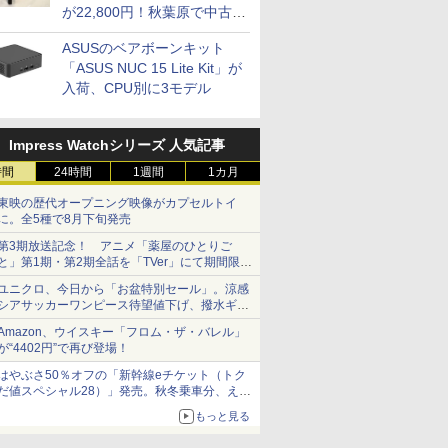
が22,800円！秋葉原で中古
PCセール
ASUSのベアボーンキット
「ASUS NUC 15 Lite Kit」が
入荷、CPU別に3モデル
Impress Watchシリーズ 人気記事
時間
24時間
1週間
1カ月
東映の歴代オープニング映像がカプセルトイ
に。全5種で8月下旬発売
第3期放送記念！ アニメ「薬屋のひとりご
と」第1期・第2期全話を「TVer」にて期間限定
で順次無料配信開始
ユニクロ、今日から「お盆特別セール」。涼感
シアサッカーワンピース待望値下げ、撥水ギア
ショーツは1990円に
Amazon、ウイスキー「フロム・ザ・バレル」
が“4402円”で再び登場！
はやぶさ50％オフの「新幹線eチケット（トク
だ値スペシャル28）」発売。秋冬乗車分、えき
ねっと限定
もっと見る