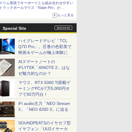
スリム形状でキーボードとも組み合わせやすい
トラックボールマウス「Nape Pro」が
Keychronから
もっと見る
Special Site
ハイグレードテレビ「TCL
Q7D Pro」。圧巻の色彩美で
映画＆ゲームが極上体験に
AIスマートノートの
iFLYTEK「AINOTE 2」はな
ぜ魅力的なのか？
マウス、RTX 5060 Ti搭載ゲ
ーミングPCが7万5,000円オ
フで30万円台！
iFi audio主力「NEO Stream
3」「NEO iDSD 3」に迫る
SOUNDPEATSのイヤカフ型
イヤフォン「UU2イヤーカ