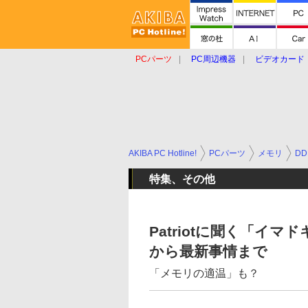
PCパーツ
PC周辺機器
ビデオカード
タブレット
おもしろグッズ
ショップ
AKIBA PC Hotline!
PCパーツ
メモリ
D
特集、その他
Patriotに聞く「イ
から最新事情まで
「メモリの適温」も？