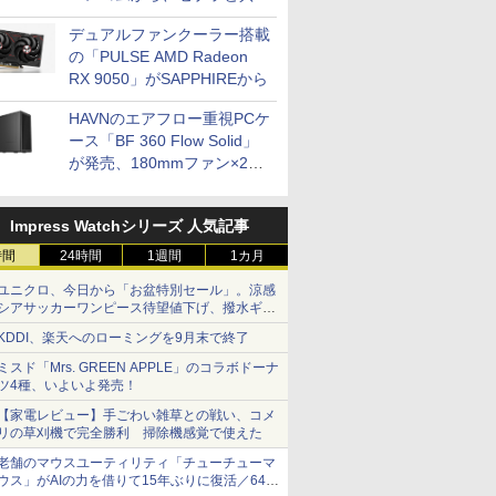
開発
デュアルファンクーラー搭載
の「PULSE AMD Radeon
RX 9050」がSAPPHIREから
HAVNのエアフロー重視PCケ
ース「BF 360 Flow Solid」
が発売、180mmファン×2搭
載
Impress Watchシリーズ 人気記事
時間
24時間
1週間
1カ月
ユニクロ、今日から「お盆特別セール」。涼感
シアサッカーワンピース待望値下げ、撥水ギア
ショーツは1990円に
KDDI、楽天へのローミングを9月末で終了
ミスド「Mrs. GREEN APPLE」のコラボドーナ
ツ4種、いよいよ発売！
【家電レビュー】手ごわい雑草との戦い、コメ
リの草刈機で完全勝利 掃除機感覚で使えた
老舗のマウスユーティリティ「チューチューマ
ウス」がAIの力を借りて15年ぶりに復活／64bit