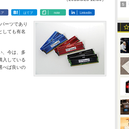
ェア
はてブ
note
LinkedIn
パーツであり
としても有名
い、今は、多
購入している
選べば良いの