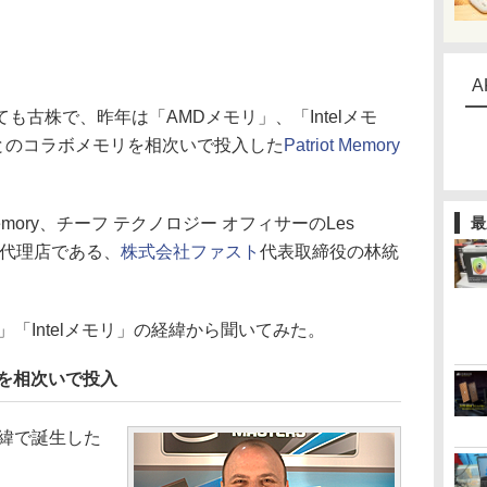
A
古株で、昨年は「AMDメモリ」、「Intelメモ
とのコラボメモリを相次いで投入した
Patriot Memory
emory、チーフ テクノロジー オフィサーのLes
最
yの日本代理店である、
株式会社ファスト
代表取締役の林統
「Intelメモリ」の経緯から聞いてみた。
リを相次いで投入
経緯で誕生した