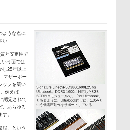
のような点に
さい
質と安定性で
グという面では
し25年以上
、マザーボー
シップを築い
Signature LineのPSD38G1600L2S for
は、例えば
Ultrabook。DDR3-1600に対応した8GB
SODIMMモジュールで、「for Ultrabook」
elに認定されて
とあるように、Ultrabook向けに、1.35Vと
いう低電圧動作をサポートしている
ど、あらゆる
ます。
過程」という