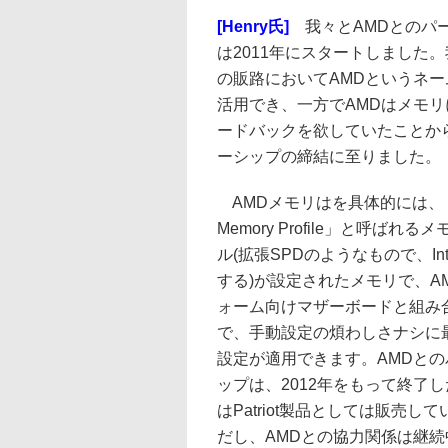
[Henry氏]
我々とAMDとのパ
は2011年にスタートしました
の販路においてAMDというネ
活用でき、一方でAMDはメモ
ードバックを欲していたことか
ーシップの締結に至りました。
AMDメモリはを具体的には、
Memory Profile」と呼ばれ
ル(拡張SPDのようなもので、Int
する)が設定されたメモリで、A
ォーム向けマザーボードと組み
で、手動設定の煩わしさナシに
設定が適用できます。AMDと
ップは、2012年をもって終了
はPatriot製品としては販売し
だし、AMDとの協力関係は継