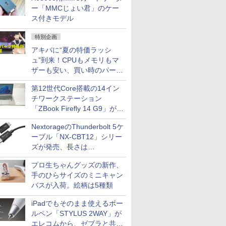
ー「MMCじょい君」のケー
ス付きモデル
特別企画
アキバに“夏の特価ラッシ
ュ”到来！CPUもメモリもマ
ザーも安い、買い時のパーツ
は？【8月7日(金)22時配信】
第12世代Core搭載の14イン
チワークステーション
「ZBook Firefly 14 G9」が
79,800円！秋葉原で中古PC
NextorageのThunderbolt 5ケ
セール
ーブル「NX-CBT12」シリー
ズが発売、長さは
30cm/50cm/1mの3種類
プロ生ちゃんグッズの新作、
手のひらサイズのミニキャン
バスが入荷。絵柄は5種類
iPadでもそのまま使えるボー
ルペン「STYLUS 2WAY」が
エレコムから、ゼブラと共同