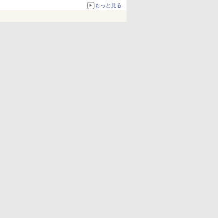
化、Windows 10/11、「Chrome」も走り回
もっと見る
る。復活記念で2026年末まで500円