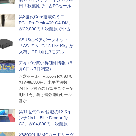
円！秋葉原で中古PCセール
第8世代Core搭載のミニ
PC「ProDesk 400 G4 DM」
が22,800円！秋葉原で中古
PCセール
ASUSのベアボーンキット
「ASUS NUC 15 Lite Kit」が
入荷、CPU別に3モデル
アキバお買い得価格情報（8
月6日～7日調査）
お盆セール、Radeon RX 9070
XTが89,800円、水平周波数
24.8kHz対応の17型モニターが
9,801円、暑さ指数連動セール
ほか
第11世代Core搭載の13.3イ
ンチ2in1「Elite Dragonfly
G2」が64,800円！秋葉原で
中古PCセール
X68000用MMCカードリーダ