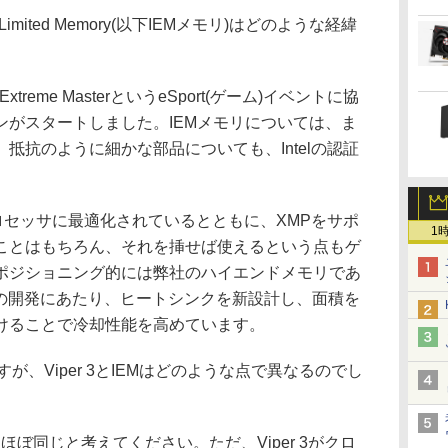
ter Limited Memory(以下IEMメモリ)はどのような経緯
Extreme MasterというeSport(ゲーム)イベントに協
ンがスタートしました。IEMメモリについては、ま
抵抗のように細かな部品についても、Intelの認証
 iプロセッサに最適化されているとともに、XMPをサポ
1
ことはもちろん、それを挿せば使えるという点もゲ
ポジショニング的には弊社のハイエンドメモリであ
IEMの開発にあたり、ヒートシンクを新設計し、面積を
けることで冷却性能を高めています。
ですが、Viper 3とIEMはどのような点で異なるのでし
ぼ同じと考えてください。ただ、Viper 3がクロ