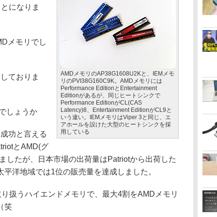
ことになりま
は、AMDメモリでし
AMDメモリのAP38G1608U2Kと、IEMメモ
しておりま
リのPVI38G160C9K。AMDメモリには
Performance EditionとEntertainment
Editionがあるが、同じヒートシンクで
Performance EditionがCL(CAS
Latency)8、Entertainment EditionがCL9と
がでしょうか
いう違い。IEMメモリはViper 3と同じ、エ
アホールを設けた大型のヒートシンクを採
用している
成功と言える
iotとAMD(グ
したが、日本市場の出荷量はPatriotから出荷した
太平洋地域では1位の販売量を達成しました。
り扱うハイエンドメモリで、最大4割をAMDメモリ
（笑