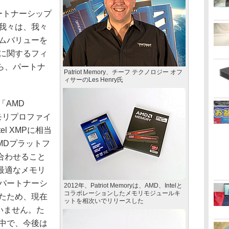
ートナーシップ
。我々は、我々
ームバリューを
リに関するフィ
ら、パートナ
Patriot Memory、チーフ テクノロジー オフ
ィサーのLes Henry氏
「AMD
るメモリプロファイ
el XMPに相当
MDプラットフ
合わせること
最適なメモリ
のパートナーシ
2012年、Patriot Memoryは、AMD、Intelと
コラボレーションしたメモリモジュールキ
したため、現在
ットを相次いでリリースした
ていません。た
続中で、今後は