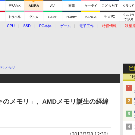
CPU
SSD
PC本体
ゲーム
電子工作
特価情報
秋葉
グルメ
イベント
価格動向
DR3メモリ
1
マドキのメモリ」、AMDメモリ誕生の経緯
（2013/3/28 12:30）