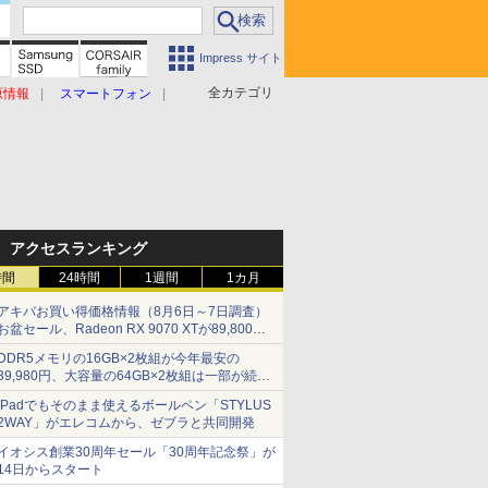
Impress サイト
全カテゴリ
原情報
スマートフォン
アクセスランキング
時間
24時間
1週間
1カ月
アキバお買い得価格情報（8月6日～7日調査）
お盆セール、Radeon RX 9070 XTが89,800
円、水平周波数24.8kHz対応の17型モニターが
DDR5メモリの16GB×2枚組が今年最安の
9,801円、暑さ指数連動セール ほか
39,980円、大容量の64GB×2枚組は一部が続騰
[8月前半のメモリ価格]
iPadでもそのまま使えるボールペン「STYLUS
2WAY」がエレコムから、ゼブラと共同開発
イオシス創業30周年セール「30周年記念祭」が
14日からスタート