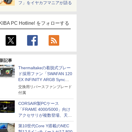
フ」をイヤカフマニアが語る
KIBA PC Hotline! をフォローする
新記事
Thermaltakeの着脱式ブレー
ド採用ファン「SWAFAN 120
EX INFINITY ARGB Sync」
に単品パッケージ
交換用リバースファンブレード
付属
CORSAIR製PCケース
「FRAME 4000/5000」向け
アクセサリが複数登場、天然
木製パネルや背面コネクタ対
第10世代Core Y搭載のNEC
応トレイなど
製12.5インチノートが17,800