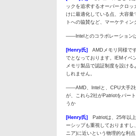
ックを追求するオーバークロッ
けに最適化している点、大容量
トへの協賛など、マーケティン
――
Intelとのコラボレーシ
[Henry氏]
AMDメモリ同様ですが、
でとなっております。IEMイベン
メモリ製品で認証制度を設ける
しれません。
――
AMD、Intelと、CPU
が、これら2社がPatriotを
うか
[Henry氏]
Patriotは、25
ーシップも重視しておりますし、何
ニア)に近いという物理的な利