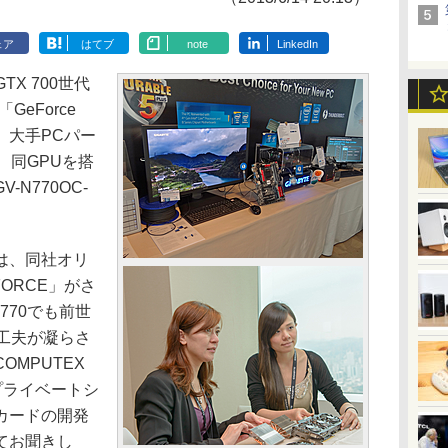
ェア
はてブ
note
LinkedIn
GTX 700世代
「GeForce
ス。大手PCパー
、同GPUを搭
-N770OC-
は、同社オリ
FORCE」がさ
 770でも前世
える工夫が凝らさ
MPUTEX
のプライベートシ
カードの開発
てお聞きし