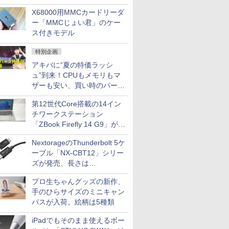
中古PCセール
X68000用MMCカードリーダ
ー「MMCじょい君」のケー
ス付きモデル
特別企画
アキバに“夏の特価ラッシ
ュ”到来！CPUもメモリもマ
ザーも安い、買い時のパーツ
は？【8月7日(金)22時配信】
第12世代Core搭載の14イン
チワークステーション
「ZBook Firefly 14 G9」が
79,800円！秋葉原で中古PC
NextorageのThunderbolt 5ケ
セール
ーブル「NX-CBT12」シリー
ズが発売、長さは
30cm/50cm/1mの3種類
プロ生ちゃんグッズの新作、
手のひらサイズのミニキャン
バスが入荷。絵柄は5種類
iPadでもそのまま使えるボー