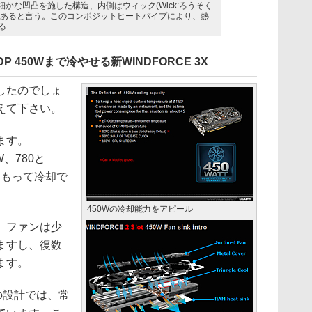
かな凹凸を施した構造、内側はウィック(Wick:ろうそく
てあると言う。このコンポジットヒートパイプにより、熱
る
P 450Wまで冷やせる新WINDFORCE 3X
したのでしょ
えて下さい。
ます。
0W、780と
裕をもって冷却で
450Wの冷却能力をアピール
。ファンは少
ますし、復数
ます。
ーの設計では、常