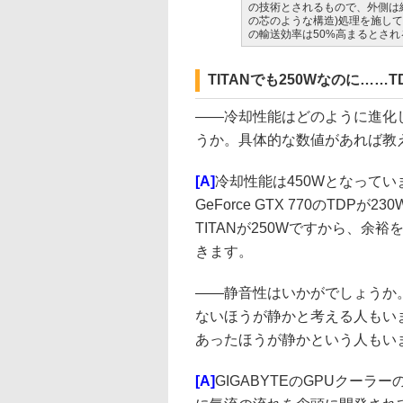
の技術とされるもので、外側は細
の芯のような構造)処理を施し
の輸送効率は50%高まるとされ
TITANでも250Wなのに……TD
――
冷却性能はどのように進化
うか。具体的な数値があれば教
[A]
冷却性能は450Wとなってい
GeForce GTX 770のTDPが23
TITANが250Wですから、余
きます。
――
静音性はいかがでしょうか
ないほうが静かと考える人もい
あったほうが静かという人もい
[A]
GIGABYTEのGPUクーラ