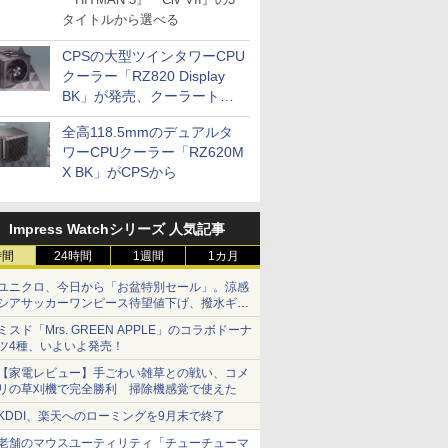
タイトルから選べる
CPSの大型ツインタワーCPU
クーラー「RZ820 Display
BK」が発売、クーラートッ
プに5インチ液晶搭載
全高118.5mmのデュアルタ
ワーCPUクーラー「RZ620M
X BK」がCPSから
Impress Watchシリーズ 人気記事
時間
24時間
1週間
1カ月
ユニクロ、今日から「お盆特別セール」。涼感
シアサッカーワンピース待望値下げ、撥水ギア
ショーツは1990円に
ミスド「Mrs. GREEN APPLE」のコラボドーナ
ツ4種、いよいよ発売！
【家電レビュー】手ごわい雑草との戦い、コメ
リの草刈機で完全勝利 掃除機感覚で使えた
KDDI、楽天へのローミングを9月末で終了
老舗のマウスユーティリティ「チューチューマ