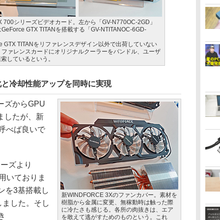
X 700シリーズビデオカード。左から「GV-N770OC-2GD」
Force GTX TITANを搭載する「GV-NTITANOC-6GD-
rce GTX TITANをリファレンスデザイン以外で出荷していない
-Bは、リファレンスカードにオリジナルクーラーをバンドル、ユーザ
模索しているという。
リム化と冷却性能アップを同時に実現
ーズからGPU
ましたが、新
呼べば良いで
リーズより
を用いておりま
ファンを3基搭載し
新WINDFORCE 3Xのファンカバー。素材を
用しました。そし
樹脂から金属に変更、無稼動時は触った際
に冷たさも感じる。各所の肉抜きは、エア
き
を敢えて逃がすためのものという。これ