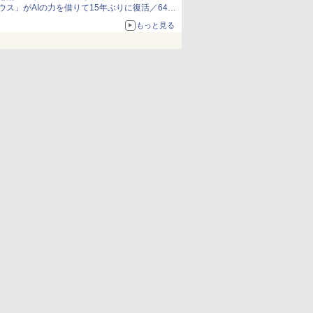
ウス」がAIの力を借りて15年ぶりに復活／64bit
化、Windows 10/11、「Chrome」も走り回
もっと見る
る。復活記念で2026年末まで500円