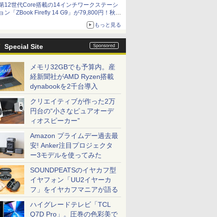
第12世代Core搭載の14インチワークステーシ
ョン「ZBook Firefly 14 G9」が79,800円！秋葉
原で中古PCセール
もっと見る
Special Site
メモリ32GBでも予算内。産
経新聞社がAMD Ryzen搭載
dynabookを2千台導入
クリエイティブが作った2万
円台の“小さなピュアオーデ
ィオスピーカー”
Amazon プライムデー過去最
安! Anker注目プロジェクタ
ー3モデルを使ってみた
SOUNDPEATSのイヤカフ型
イヤフォン「UU2イヤーカ
フ」をイヤカフマニアが語る
ハイグレードテレビ「TCL
Q7D Pro」。圧巻の色彩美で