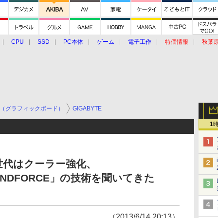
CPU
SSD
PC本体
ゲーム
電子工作
特価情報
秋葉
グルメ
イベント
価格動向
（グラフィックボード）
GIGABYTE
1
00世代はクーラー強化、
INDFORCE」の技術を聞いてきた
（2013/6/14 20:13）