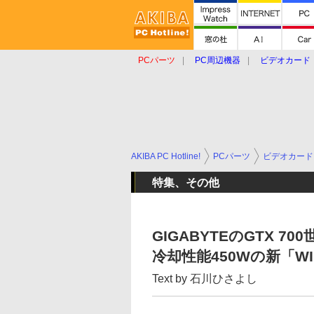
PCパーツ
PC周辺機器
ビデオカード
タブレット
おもしろグッズ
ショップ
AKIBA PC Hotline!
PCパーツ
ビデオカード
特集、その他
GIGABYTEのGTX 7
冷却性能450Wの新「W
Text by 石川ひさよし