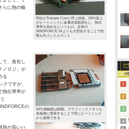
さらに熱の輸
同社がTriangle Coolと呼ぶ技術。GPU直上
のヒートシンクに金属充填処理をし、熱伝
導率を高めるというもの。従来の
WINDFORCE 3Xよりも大型化することで性
能も向上したとのこと
して、進化し
lテクノロジ」が
1
める
シンクですが、
で熱伝導率が
術と
INDFORCEの
GPU接触面は銅製。グラフィックメモリも
表面側に実装することで同じヒートシンク
から放熱できる
発熱が高いハ