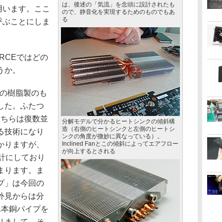
は、後述の「気流」を念頭に設計されたも
を用います。ここ
ので、静音化を実現するためのものでもあ
る
と呼ぶことにしま
ORCEではどの
うか。
の樹脂製のも
した。ふたつ
。こちらは復数並
分解モデルで分かるヒートシンクの傾斜構
造（右側のヒートシンクと左側のヒートシ
る技術になり
ンクの角度が微妙に異なっている）。
かりますが、
Inclined Fanとこの傾斜によってエアフロー
が向上するとされる
計にしており
まります。ま
プ」は今回の
外見からは分
1本銅パイプを
りまして、そ