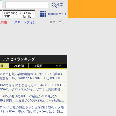
Impress サイト
全カテゴリ
原情報
スマートフォン
アクセスランキング
時間
24時間
1週間
1カ月
アキバお買い得価格情報（8月6日～7日調査）
お盆セール、Radeon RX 9070 XTが89,800
円、水平周波数24.8kHz対応の17型モニターが
iPadでもそのまま使えるボールペン「STYLUS
9,801円、暑さ指数連動セール ほか
2WAY」がエレコムから、ゼブラと共同開発
DDR5メモリの16GB×2枚組が今年最安の
39,980円、大容量の64GB×2枚組は一部が続騰
[8月前半のメモリ価格]
アキバに“夏の特価ラッシュ”到来！CPUもメモ
リもマザーも安い、買い時のパーツは？【8月7
日(金)22時配信】