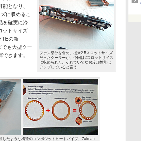
可能となり、
イズに収めるこ
品を確実に冷
スロットサイズ
YTEの新
イズでも大型クー
ファン部分を含め、従来2.5スロットサイズ
揮できます。
だったクーラーが、今回は2スロットサイズ
に収められた。それでいてなお冷却性能は
アップしていると言う
したような構造のコンポジットヒートパイプ。Zalman