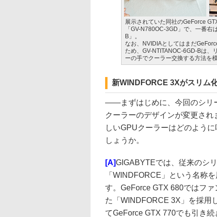
展示されていた同社のGeForce GT
「GV-N780OC-3GD」で、一番右はGe
B」。
なお、NVIDIAとしてはまだGeFo
ため、GV-NTITANOC-6GD
ーの手でクーラー交換する方法を
新WINDFORCE 3Xがス
――
まずはじめに、今回のシリ
クーラーのデザインが変更され
しいGPUクーラーはどのように
しょうか。
[A]
GIGABYTEでは、従来のシ
「WINDFORCE」という名称
す。GeForce GTX 680では
た「WINDFORCE 3X」を採
てGeForce GTX 770でも引き続