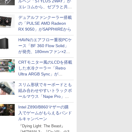
ルペン「STYLUS 2WAY」が
エレコムから、ゼブラと共同
開発
デュアルファンクーラー搭載
の「PULSE AMD Radeon
RX 9050」がSAPPHIREから
HAVNのエアフロー重視PCケ
ース「BF 360 Flow Solid」
が発売、180mmファン×2搭
載
CRTモニター風のLCDを搭載
した水冷クーラー「Retro
Ultra ARGB Sync」が
Thermaltakeから
スリム形状でキーボードとも
組み合わせやすいトラックボ
ールマウス「Nape Pro」が
Keychronから
Intel Z890/B860マザーの購
入でゲームがもらえるバンド
ルキャンペーン
『Dying Light: The Beast』
『HITMAN 3』『Civ VII』の3