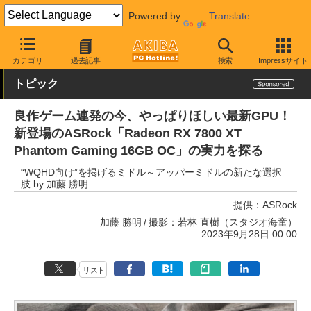
Powered by
Translate
AKIBA PC Hotline!
PCパーツ
ビデオカード（グラフィックボード
カテゴリ
過去記事
検索
Impressサイト
トピック
良作ゲーム連発の今、やっぱりほしい最新GPU！
新登場のASRock「Radeon RX 7800 XT
Phantom Gaming 16GB OC」の実力を探る
“WQHD向け”を掲げるミドル～アッパーミドルの新たな選択
肢 by 加藤 勝明
提供：
ASRock
加藤 勝明
撮影：若林 直樹（スタジオ海童）
2023年9月28日 00:00
リスト