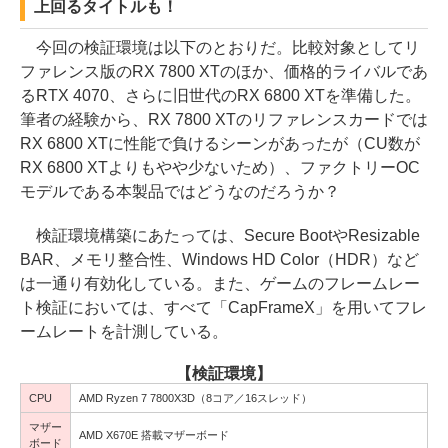
上回るタイトルも！
今回の検証環境は以下のとおりだ。比較対象としてリ
ファレンス版のRX 7800 XTのほか、価格的ライバルであ
るRTX 4070、さらに旧世代のRX 6800 XTを準備した。
筆者の経験から、RX 7800 XTのリファレンスカードでは
RX 6800 XTに性能で負けるシーンがあったが（CU数が
RX 6800 XTよりもやや少ないため）、ファクトリーOC
モデルである本製品ではどうなのだろうか？
検証環境構築にあたっては、Secure BootやResizable
BAR、メモリ整合性、Windows HD Color（HDR）など
は一通り有効化している。また、ゲームのフレームレー
ト検証においては、すべて「CapFrameX」を用いてフレ
ームレートを計測している。
【検証環境】
CPU
AMD Ryzen 7 7800X3D（8コア／16スレッド）
マザー
AMD X670E 搭載マザーボード
ボード