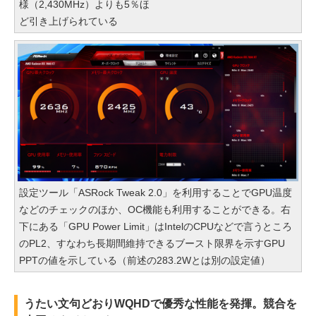
様（2,430MHz）よりも5％ほ
ど引き上げられている
設定ツール「ASRock Tweak 2.0」を利用することでGPU温度
などのチェックのほか、OC機能も利用することができる。右
下にある「GPU Power Limit」はIntelのCPUなどで言うところ
のPL2、すなわち長期間維持できるブースト限界を示すGPU
PPTの値を示している（前述の283.2Wとは別の設定値）
うたい文句どおりWQHDで優秀な性能を発揮。競合を