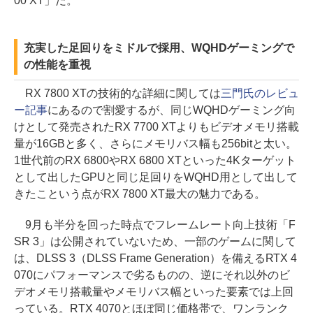
00 XT」だ。
充実した足回りをミドルで採用、WQHDゲーミングで
の性能を重視
RX 7800 XTの技術的な詳細に関しては
三門氏のレビュ
ー記事
にあるので割愛するが、同じWQHDゲーミング向
けとして発売されたRX 7700 XTよりもビデオメモリ搭載
量が16GBと多く、さらにメモリバス幅も256bitと太い。
1世代前のRX 6800やRX 6800 XTといった4Kターゲット
として出したGPUと同じ足回りをWQHD用として出して
きたこという点がRX 7800 XT最大の魅力である。
9月も半分を回った時点でフレームレート向上技術「F
SR 3」は公開されていないため、一部のゲームに関して
は、DLSS 3（DLSS Frame Generation）を備えるRTX 4
070にパフォーマンスで劣るものの、逆にそれ以外のビ
デオメモリ搭載量やメモリバス幅といった要素では上回
っている。RTX 4070とほぼ同じ価格帯で、ワンランク