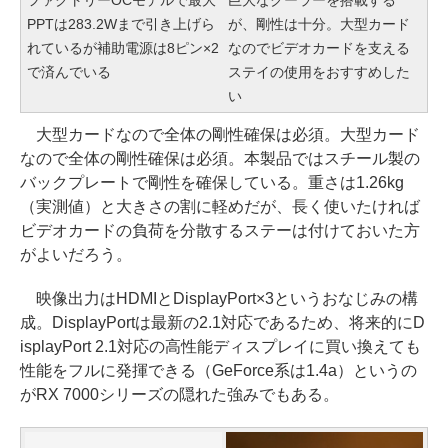
ファクトリーOCモデルで最大
巨大なクーラーを搭載する
PPTは283.2Wまで引き上げら
が、剛性は十分。大型カード
れているが補助電源は8ピン×2
なのでビデオカードを支える
で済んでいる
ステイの使用をおすすめした
い
大型カードなので全体の剛性確保は必須。大型カード
なので全体の剛性確保は必須。本製品ではスチール製の
バックプレートで剛性を確保している。重さは1.26kg
（実測値）と大きさの割に軽めだが、長く使いたければ
ビデオカードの負荷を分散するステーは付けておいた方
がよいだろう。
映像出力はHDMIとDisplayPort×3というおなじみの構
成。DisplayPortは最新の2.1対応であるため、将来的にD
isplayPort 2.1対応の高性能ディスプレイに買い換えても
性能をフルに発揮できる（GeForce系は1.4a）というの
がRX 7000シリーズの隠れた強みでもある。