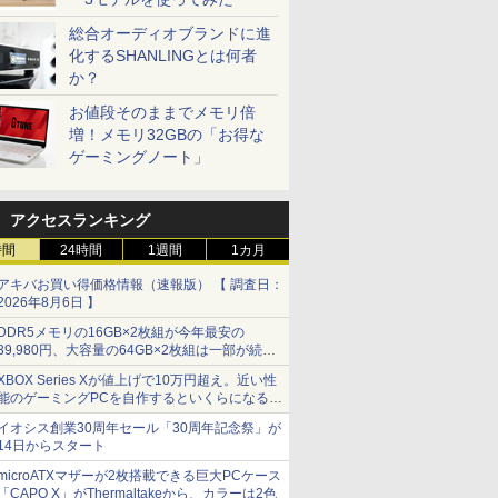
総合オーディオブランドに進
化するSHANLINGとは何者
か？
お値段そのままでメモリ倍
増！メモリ32GBの「お得な
ゲーミングノート」
アクセスランキング
時間
24時間
1週間
1カ月
アキバお買い得価格情報（速報版） 【 調査日：
2026年8月6日 】
DDR5メモリの16GB×2枚組が今年最安の
39,980円、大容量の64GB×2枚組は一部が続騰
[8月前半のメモリ価格]
XBOX Series Xが値上げで10万円超え。近い性
能のゲーミングPCを自作するといくらになる？
【石田賀津男の『酒の肴にPCゲーム』】
イオシス創業30周年セール「30周年記念祭」が
14日からスタート
microATXマザーが2枚搭載できる巨大PCケース
「CAPO X」がThermaltakeから、カラーは2色