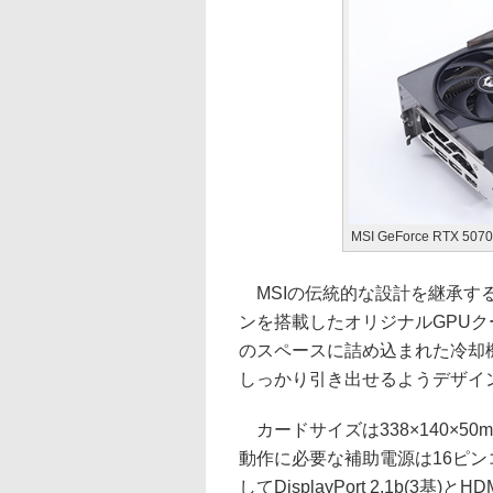
MSI GeForce RTX 507
MSIの伝統的な設計を継承するG
ンを搭載したオリジナルGPUクーラ
のスペースに詰め込まれた冷却
しっかり引き出せるようデザイ
カードサイズは338×140×50m
動作に必要な補助電源は16ピン
してDisplayPort 2.1b(3基)と