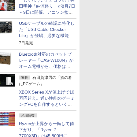
「しぐれうい」とコラボ！神
田明神「納涼祭り」が8月7日
～9日に開催、アニソン盆踊
りや屋台グルメなどもあり
USBケーブルの確認に特化し
た「USB Cable Checker
Lite」が登場、必要な機能を
凝縮しコンパクトに
7日発売
Bluetooth対応のカセットプ
レーヤー「CAS-W100N」が
オーム電機から、価格は
5,940円
石田賀津男の『酒の肴
連載
にPCゲーム』
XBOX Series Xが値上げで10
万円超え。近い性能のゲーミ
ングPCを自作するといくら
になる？
相場調査
Ryzenが上昇から一転して値
下がり、「Ryzen 7
7700X3D」は45,800円に急