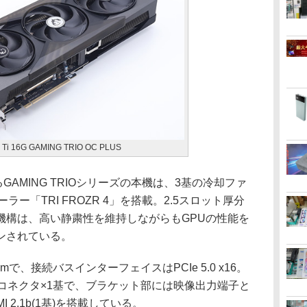
0 Ti 16G GAMING TRIO OC PLUS
AMING TRIOシリーズの本機は、3基の冷却ファ
ー「TRI FROZR 4」を搭載。2.5スロット厚分
機構は、高い静粛性を維持しながらもGPUの性能を
ンされている。
mで、接続バスインターフェイスはPCIe 5.0 x16。
コネクタ×1基で、ブラケット部には映像出力端子と
HDMI 2.1b(1基)を搭載している。