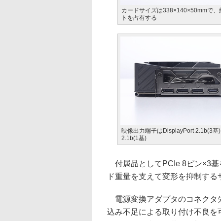
カードサイズは338×140×50mmで、
トを占有する
映像出力端子はDisplayPort 2.1b(3基
2.1b(1基)
付属品としてPCIe 8ピン×3
ド重量を支えて変形を抑制する
電源変換アダプタのコネクタ先
込み不足による取り付け不良を