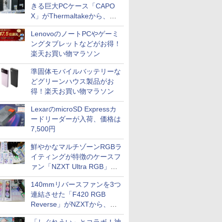
きる巨大PCケース「CAPO
X」がThermaltakeから、カ
ラーは2色
LenovoのノートPCやゲーミ
ングタブレットなどがお得！
楽天お買い物マラソン
準固体モバイルバッテリーな
どグリーンハウス製品がお
得！楽天お買い物マラソン
LexarのmicroSD Expressカ
ードリーダーが入荷、価格は
7,500円
鮮やかなマルチゾーンRGBラ
イティングが特徴のケースフ
ァン「NZXT Ultra RGB」が
発売、計8製品
140mmリバースファンを3つ
連結させた「F420 RGB
Reverse」がNZXTから、単
一フレーム採用