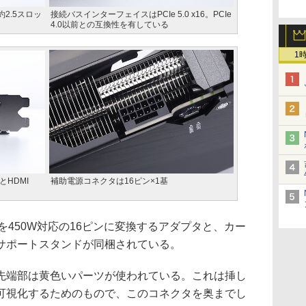
約2.5スロッ
接続バスインターフェイスはPCIe 5.0 x16。PCIe
4.0以前との互換性を有している
1
)とHDMI
補助電源コネクタは16ピン×1基
基を450W対応の16ピンに変換するアダプタと、カー
サポートスタンドが同梱されている。
端部は黄色いパーツが使われている。これは挿し
可視化するためのもので、このコネクタを奥までし