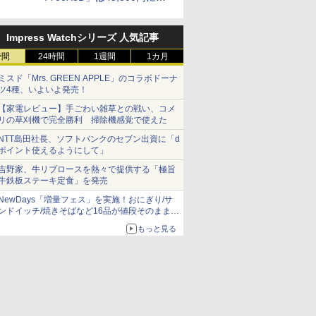
落し「Ryzen 7 7800X3D」
との価格逆転解消 [8月前半の
Impress Watchシリーズ 人気記事
CPU価格]
時間
24時間
1週間
1カ月
ミスド「Mrs. GREEN APPLE」のコラボドーナ
ツ4種、いよいよ発売！
【家電レビュー】手ごわい雑草との戦い、コメ
リの草刈機で完全勝利 掃除機感覚で使えた
NTT島田社長、ソフトバンクのセブン出資に「d
ポイント使えるようにして」
吉野家、牛リブロースを熱々で提供する「極旨
牛鉄板ステーキ定食」を発売
NewDays「増量フェス」を実施！おにぎり/サ
ンドイッチ/焼きそばなど16品が値段そのままで
ボリュームアップ
もっと見る