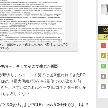
1
説ページ。ほぼテキスト解説のみだが、ATX 3.1およびPCI
されている
12VHPWRへ、そしてそこで生じた問題
が増大し、ハイエンド勢では従来使われてきたPCI
ン、1口あたり最大供給150W)を2基使うのが当たり前、一
てきた。さすがにこれはケーブル/コネクター数が多
目もよろしくない。
.0規格およびPCI Express 5.0仕様では、1本で