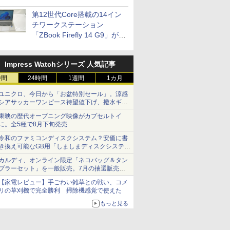
は？【8月7日(金)22時配信】
第12世代Core搭載の14イン
チワークステーション
「ZBook Firefly 14 G9」が
79,800円！秋葉原で中古PC
セール
Impress Watchシリーズ 人気記事
時間
24時間
1週間
1カ月
ユニクロ、今日から「お盆特別セール」。涼感
シアサッカーワンピース待望値下げ、撥水ギア
ショーツは1990円に
東映の歴代オープニング映像がカプセルトイ
に。全5種で8月下旬発売
令和のファミコンディスクシステム？安価に書
き換え可能なGB用「しましまディスクシステ
ム」
カルディ、オンライン限定「ネコバッグ＆タン
ブラーセット」を一般販売。7月の抽選販売の
当選無効分
【家電レビュー】手ごわい雑草との戦い、コメ
リの草刈機で完全勝利 掃除機感覚で使えた
もっと見る