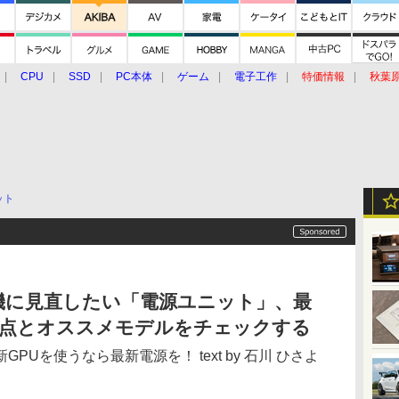
CPU
SSD
PC本体
ゲーム
電子工作
特価情報
秋葉
グルメ
イベント
価格動向
ット
機に見直したい「電源ユニット」、最
の変更点とオススメモデルをチェックする
Uを使うなら最新電源を！ text by 石川 ひさよ