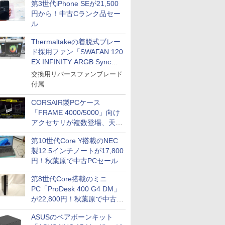
第3世代iPhone SEが21,500
円から！中古Cランク品セー
ル
Thermaltakeの着脱式ブレー
ド採用ファン「SWAFAN 120
EX INFINITY ARGB Sync」
に単品パッケージ
交換用リバースファンブレード
付属
CORSAIR製PCケース
「FRAME 4000/5000」向け
アクセサリが複数登場、天然
木製パネルや背面コネクタ対
第10世代Core Y搭載のNEC
応トレイなど
製12.5インチノートが17,800
円！秋葉原で中古PCセール
第8世代Core搭載のミニ
PC「ProDesk 400 G4 DM」
が22,800円！秋葉原で中古
PCセール
ASUSのベアボーンキット