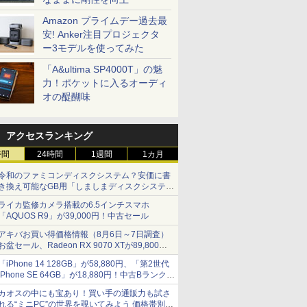
Amazon プライムデー過去最
安! Anker注目プロジェクタ
ー3モデルを使ってみた
「A&ultima SP4000T」の魅
力！ポケットに入るオーディ
オの醍醐味
アクセスランキング
時間
24時間
1週間
1カ月
令和のファミコンディスクシステム？安価に書
き換え可能なGB用「しましまディスクシステ
ム」
ライカ監修カメラ搭載の6.5インチスマホ
「AQUOS R9」が39,000円！中古セール
アキバお買い得価格情報（8月6日～7日調査）
お盆セール、Radeon RX 9070 XTが89,800
円、水平周波数24.8kHz対応の17型モニターが
「iPhone 14 128GB」が58,880円、「第2世代
9,801円、暑さ指数連動セール ほか
iPhone SE 64GB」が18,880円！中古Bランク品
セール
カオスの中にも宝あり！買い手の通販力も試さ
れる“ミニPC”の世界を覗いてみよう 価格帯別に