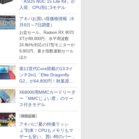
「ASUS NUC 15 Lite Kit」が
入荷、CPU別に3モデル
アキバお買い得価格情報（8
月6日～7日調査）
お盆セール、Radeon RX 9070
XTが89,800円、水平周波数
24.8kHz対応の17型モニターが
9,801円、暑さ指数連動セール
ほか
第11世代Core搭載の13.3イ
ンチ2in1「Elite Dragonfly
G2」が64,800円！秋葉原で
中古PCセール
X68000用MMCカードリーダ
ー「MMCじょい君」のケー
ス付きモデル
特別企画
アキバに“夏の特価ラッシ
ュ”到来！CPUもメモリもマ
ザーも安い、買い時のパーツ