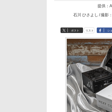
提供：
A
石川 ひさよし
撮影
ポスト
リスト
シ