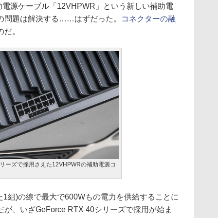
助電源ケーブル「12VHPWR」という新しい補助電
の問題は解決する……はずだった。
コネクターの融
のだ。
 40シリーズで採用さえた12VHPWRの補助電源コ
1組)の線で最大で600Wもの電力を供給することに
、いざGeForce RTX 40シリーズで採用が始ま