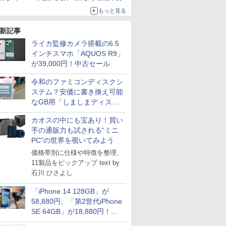
仕様や特徴を整理、11製品をピックアップ text
もっと見る
by 石川 ひさよし
新記事
ライカ監修カメラ搭載の6.5
インチスマホ「AQUOS R9」
が39,000円！中古セール
令和のファミコンディスクシ
ステム？安価に書き換え可能
なGB用「しましまディスク
システム」
カオスの中にも宝あり！買い
手の通販力も試される“ミニ
PC”の世界を覗いてみよう
価格帯別に仕様や特徴を整理、
11製品をピックアップ text by
石川 ひさよし
「iPhone 14 128GB」が
58,880円、「第2世代iPhone
SE 64GB」が18,880円！中
古Bランク品セール