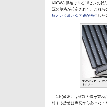
600Wを供給できる16ピンの補
源の規格が策定された。これら
解という新たな問題が発生
した
GeForce RTX
ネクター
1本(厳密には複数の線を束ねた
対する懸念は当初からあったのだが