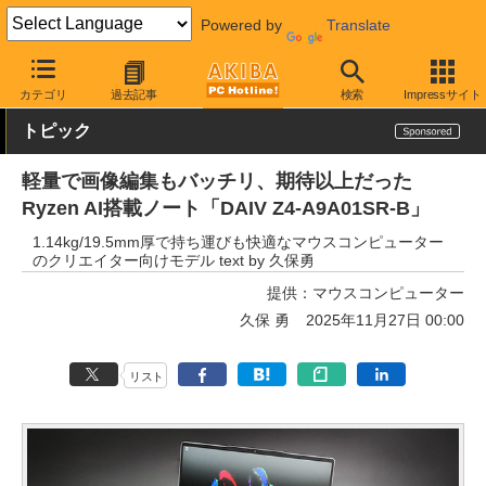
Powered by
Translate
AKIBA PC Hotline!
PCパーツ
マザーボード
GIGABYTE
カテゴリ
過去記事
検索
Impressサイト
トピック
軽量で画像編集もバッチリ、期待以上だった
Ryzen AI搭載ノート「DAIV Z4-A9A01SR-B」
1.14kg/19.5mm厚で持ち運びも快適なマウスコンピューター
のクリエイター向けモデル text by 久保勇
提供：
マウスコンピューター
久保 勇
2025年11月27日 00:00
リスト