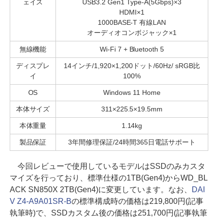
ェイス
USB3.2 Gen1 Type-A(5Gbps)×3
HDMI×1
1000BASE-T 有線LAN
オーディオコンボジャック×1
無線機能
Wi-Fi 7 + Bluetooth 5
ディスプレ
14インチ/1,920×1,200ドット/60Hz/ sRGB比
イ
100%
OS
Windows 11 Home
本体サイズ
311×225.5×19.5mm
本体重量
1.14kg
製品保証
3年間修理保証/24時間365日電話サポート
今回レビューで使用しているモデルはSSDのみカスタ
マイズを行っており、標準仕様の1TB(Gen4)からWD_BL
ACK SN850X 2TB(Gen4)に変更しています。なお、
DAI
V Z4-A9A01SR-B
の標準構成時の価格は219,800円(記事
執筆時)で、SSDカスタム後の価格は251,700円(記事執筆