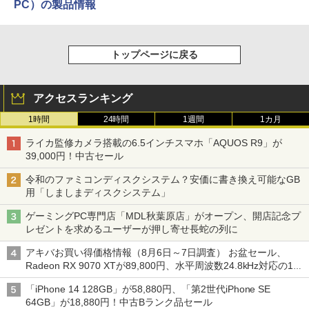
PC）の製品情報
トップページに戻る
アクセスランキング
1時間
24時間
1週間
1カ月
ライカ監修カメラ搭載の6.5インチスマホ「AQUOS R9」が
39,000円！中古セール
令和のファミコンディスクシステム？安価に書き換え可能なGB
用「しましまディスクシステム」
ゲーミングPC専門店「MDL秋葉原店」がオープン、開店記念プ
レゼントを求めるユーザーが押し寄せ長蛇の列に
アキバお買い得価格情報（8月6日～7日調査） お盆セール、
Radeon RX 9070 XTが89,800円、水平周波数24.8kHz対応の17
型モニターが9,801円、暑さ指数連動セール ほか
「iPhone 14 128GB」が58,880円、「第2世代iPhone SE
64GB」が18,880円！中古Bランク品セール