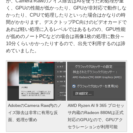
が、Camera Rawのノイズ除去はAIを使うため処理が重
く、GPUの性能が低かったり、GPUが非対応で動作しな
かったり、CPUで処理したりといった場合はかなりの時
間がかかります。デスクトップPC向けのビデオカードで
あれば軽い処理に入るレベルではあるものの、GPU性能
が低めのノートPCなどの場合は画像1枚の処理に数分～
10分くらいかかったりするので、出先で利用するのは諦
めていました。
AdobeのCamera Raw内のノ
AMD Ryzen AI 9 365 プロセッ
イズ除去は非常に有用な反
サ内蔵のRadeon 880Mは正式
面、処理が重め
対応のGPUなので、GPUアク
セラレーションが利用可能