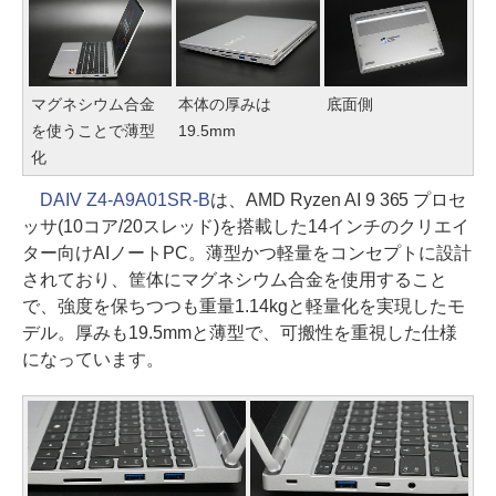
マグネシウム合金
本体の厚みは
底面側
を使うことで薄型
19.5mm
化
DAIV Z4-A9A01SR-B
は、AMD Ryzen AI 9 365 プロセ
ッサ(10コア/20スレッド)を搭載した14インチのクリエイ
ター向けAIノートPC。薄型かつ軽量をコンセプトに設計
されており、筐体にマグネシウム合金を使用すること
で、強度を保ちつつも重量1.14kgと軽量化を実現したモ
デル。厚みも19.5mmと薄型で、可搬性を重視した仕様
になっています。