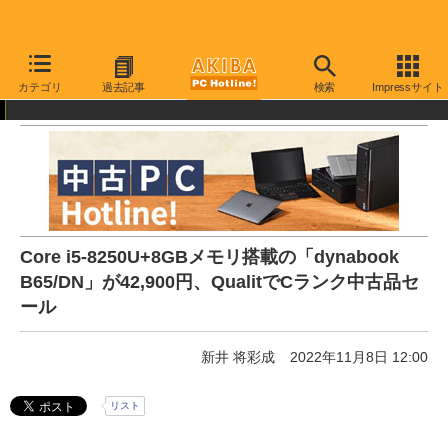
AKIBA PC Hotline!
中古・リユース品
通販
中古パソコン
カテゴリ
過去記事
検索
Impressサイト
Core i5-8250U+8GBメモリ搭載の「dynabook
B65/DN」が42,900円、QualitでCランク中古品セ
ール
新井 将彩成
2022年11月8日 12:00
リスト