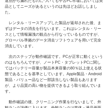
選別から漏れたものについても中古PC市場においては美
品としてニーズがあるというのは先ほどお話ししまし
た。
レンタル・リースアップした製品が返却された後、ま
ずはデータの消去を行ないます。これはレンタル・リー
スとして情報漏洩の観点から行なっているものですが、
グローバル準拠のデータ消去ソフトウェアを用いて完全
消去しています。
次のステップが動作確認です。PCが正常に動くという
のはもちろんですが、ノートPC・タブレットPCに関し
てはバッテリー容量が製品本来容量の80％以上使える状
態であることを基準としています。Apple製品・Android
製品・バリュー品など一部該当しない製品もあります
が、より品質の高い物を提供できるよう取り組んでいま
す。
動作確認の後、クリーニング作業を行ないまして、外
観ランク評価に入ります。外観ランクは筐体・液晶画面