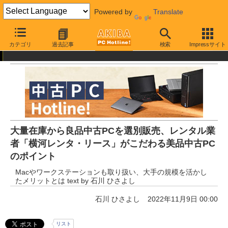
Powered by
Translate
AKIBA PC Hotline!
中古・リユース品
通販
中古パソコン
カテゴリ
過去記事
検索
Impressサイト
大量在庫から良品中古PCを選別販売、レンタル業
者「横河レンタ・リース」がこだわる美品中古PC
のポイント
Macやワークステーションも取り扱い、大手の規模を活かし
たメリットとは text by 石川 ひさよし
石川 ひさよし
2022年11月9日 00:00
リスト