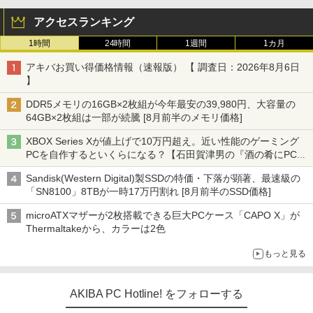
アクセスランキング
1時間
24時間
1週間
1カ月
アキバお買い得価格情報（速報版） 【 調査日：2026年8月6日
】
DDR5メモリの16GB×2枚組が今年最安の39,980円、大容量の
64GB×2枚組は一部が続騰 [8月前半のメモリ価格]
XBOX Series Xが値上げで10万円超え。近い性能のゲーミング
PCを自作するといくらになる？【石田賀津男の『酒の肴にPCゲ
ーム』】
Sandisk(Western Digital)製SSDの特価・下落が顕著、最速級の
「SN8100」8TBが一時17万円割れ [8月前半のSSD価格]
microATXマザーが2枚搭載できる巨大PCケース「CAPO X」が
Thermaltakeから、カラーは2色
もっと見る
AKIBA PC Hotline! をフォローする