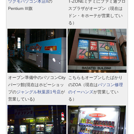
ツクモパソコン本店II
の
T-ZONEミナミにファミ通ブロ
Pentium III旗
スプラザがオープン（現在は
ドン・キホーテが営業してい
る）
オープン準備中のパソコンCity
こちらもオープンしたばかり
パーツ館(現在はホビーショッ
のZOA（現在は
パソコン修理
プの
ジャングル秋葉原1号店
が
のイーハンズ
が営業してい
営業している)
る）