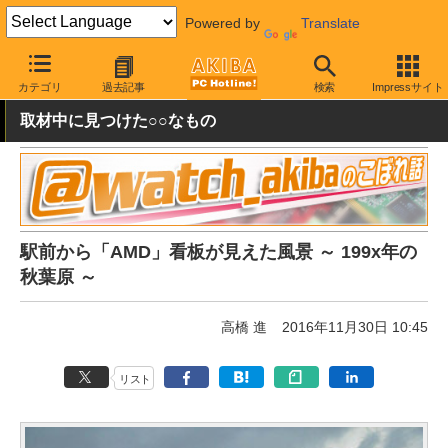
Powered by
Translate
AKIBA PC Hotline!
秋葉原情報
スポット情報
その他
カテゴリ
過去記事
検索
Impressサイト
取材中に見つけた○○なもの
駅前から「AMD」看板が見えた風景 ～ 199x年の
秋葉原 ～
高橋 進
2016年11月30日 10:45
リスト