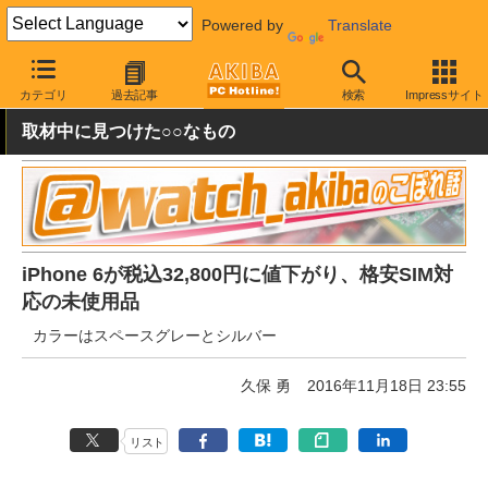
Powered by
Translate
AKIBA PC Hotline!
秋葉原情報
価格情報
特価情報
カテゴリ
過去記事
検索
Impressサイト
取材中に見つけた○○なもの
iPhone 6が税込32,800円に値下がり、格安SIM対
応の未使用品
カラーはスペースグレーとシルバー
久保 勇
2016年11月18日 23:55
リスト