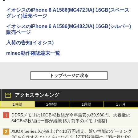
イオシスのiPhone 6 A1586(MG472J/A) 16GB(スペース
グレイ)販売ページ
イオシスのiPhone 6 A1586(MG482J/A) 16GB(シルバー)
販売ページ
入荷の告知(イオシス)
mineo動作確認端末一覧
トップページに戻る
アクセスランキング
1時間
24時間
1週間
1カ月
DDR5メモリの16GB×2枚組が今年最安の39,980円、大容量の
64GB×2枚組は一部が続騰 [8月前半のメモリ価格]
XBOX Series Xが値上げで10万円超え。近い性能のゲーミング
PCを自作するといくらになる？【石田賀津男の『酒の肴にPCゲ