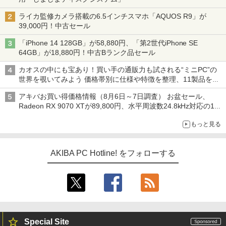
ライカ監修カメラ搭載の6.5インチスマホ「AQUOS R9」が
39,000円！中古セール
「iPhone 14 128GB」が58,880円、「第2世代iPhone SE
64GB」が18,880円！中古Bランク品セール
カオスの中にも宝あり！買い手の通販力も試される“ミニPC”の
世界を覗いてみよう 価格帯別に仕様や特徴を整理、11製品をピ
ックアップ text by 石川 ひさよし
アキバお買い得価格情報（8月6日～7日調査） お盆セール、
Radeon RX 9070 XTが89,800円、水平周波数24.8kHz対応の17
型モニターが9,801円、暑さ指数連動セール ほか
もっと見る
AKIBA PC Hotline! をフォローする
Special Site