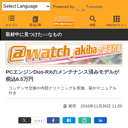
Powered by
Translate
AKIBA PC Hotline!
ガジェット
ゲーム機関連
カテゴリ
過去記事
検索
Impressサイト
取材中に見つけた○○なもの
PCエンジンDuo-RXのメンテナンス済みモデルが
税込6.5万円
コンデンサ交換や内部クリーニングを実施、箱やマニュアル
付き
森 篤司
2016年11月26日 11:05
リスト