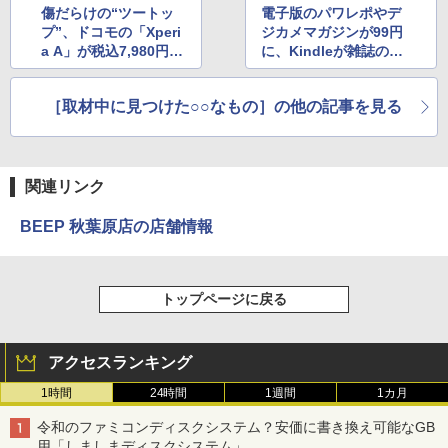
傷だらけの“ツートッ
電子版のパワレポやデ
プ”、ドコモの「Xperi
ジカメマガジンが99円
a A」が税込7,980円で
に、Kindleが雑誌のセ
大量入荷
ールを実施
［取材中に見つけた○○なもの］の他の記事を見る
関連リンク
BEEP 秋葉原店の店舗情報
トップページに戻る
アクセスランキング
1時間
24時間
1週間
1カ月
令和のファミコンディスクシステム？安価に書き換え可能なGB
用「しましまディスクシステム」