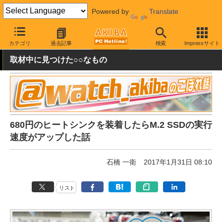
Powered by
Translate
AKIBA PC Hotline!
PCパーツ
GPU・チップ用冷却パーツ
メモ
カテゴリ
過去記事
検索
Impressサイト
取材中に見つけた○○なもの
680円のヒートシンクを装着したらM.2 SSDの実行
速度がアップした話
石橋 一衛
2017年1月31日 08:10
リスト