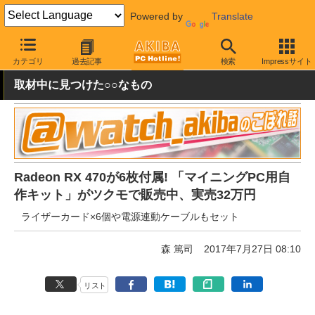
Powered by
Translate
AKIBA PC Hotline!
PCパーツ
ベアボーン
その他
カテゴリ
過去記事
検索
Impressサイト
取材中に見つけた○○なもの
Radeon RX 470が6枚付属! 「マイニングPC用自
作キット」がツクモで販売中、実売32万円
ライザーカード×6個や電源連動ケーブルもセット
森 篤司
2017年7月27日 08:10
リスト