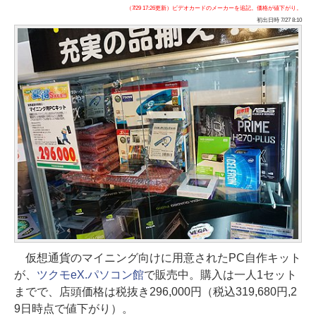
（7/29 17:26更新）ビデオカードのメーカーを追記。価格が値下がり。
初出日時 7/27 8:10
仮想通貨のマイニング向けに用意されたPC自作キット
が、
ツクモeX.パソコン館
で販売中。購入は一人1セット
までで、店頭価格は税抜き296,000円（税込319,680円,2
9日時点で値下がり）。