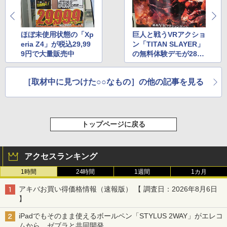
ほぼ未使用状態の「Xp
巨人と戦うVRアクショ
eria Z4」が税込29,99
ン「TITAN SLAYER」
9円で大量販売中
の無料体験デモが28日
から開始、ツクモ
［取材中に見つけた○○なもの］の他の記事を見る
トップページに戻る
アクセスランキング
1時間
24時間
1週間
1カ月
アキバお買い得価格情報（速報版） 【 調査日：2026年8月6日
】
iPadでもそのまま使えるボールペン「STYLUS 2WAY」がエレコ
ムから、ゼブラと共同開発