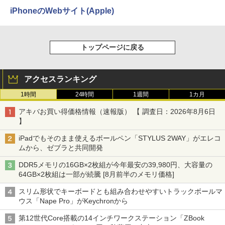
iPhoneのWebサイト(Apple)
トップページに戻る
アクセスランキング
1時間
24時間
1週間
1カ月
アキバお買い得価格情報（速報版） 【 調査日：2026年8月6日
】
iPadでもそのまま使えるボールペン「STYLUS 2WAY」がエレコ
ムから、ゼブラと共同開発
DDR5メモリの16GB×2枚組が今年最安の39,980円、大容量の
64GB×2枚組は一部が続騰 [8月前半のメモリ価格]
スリム形状でキーボードとも組み合わせやすいトラックボールマ
ウス「Nape Pro」がKeychronから
第12世代Core搭載の14インチワークステーション「ZBook