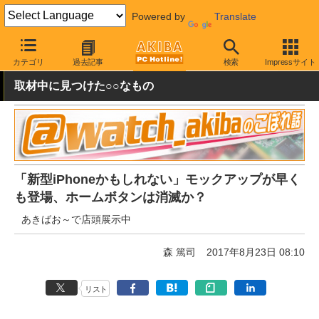
Powered by
Translate
AKIBA PC Hotline!
モバイル
スマートフォン
その他
カテゴリ
過去記事
検索
Impressサイト
取材中に見つけた○○なもの
「新型iPhoneかもしれない」モックアップが早く
も登場、ホームボタンは消滅か？
あきばお～で店頭展示中
森 篤司
2017年8月23日 08:10
リスト