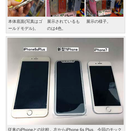
本体底面(写真はゴ
展示されているも
展示の様子。
ールドモデル)。
のは4色。
従来のiPhoneとの比較。左からiPhone 6s Plus、今回のモック