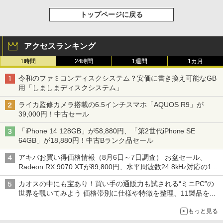
トップページに戻る
アクセスランキング
1時間
24時間
1週間
1カ月
令和のファミコンディスクシステム？安価に書き換え可能なGB
用「しましまディスクシステム」
ライカ監修カメラ搭載の6.5インチスマホ「AQUOS R9」が
39,000円！中古セール
「iPhone 14 128GB」が58,880円、「第2世代iPhone SE
64GB」が18,880円！中古Bランク品セール
アキバお買い得価格情報（8月6日～7日調査） お盆セール、
Radeon RX 9070 XTが89,800円、水平周波数24.8kHz対応の17
型モニターが9,801円、暑さ指数連動セール ほか
カオスの中にも宝あり！買い手の通販力も試される“ミニPC”の
世界を覗いてみよう 価格帯別に仕様や特徴を整理、11製品をピ
ックアップ text by 石川 ひさよし
もっと見る