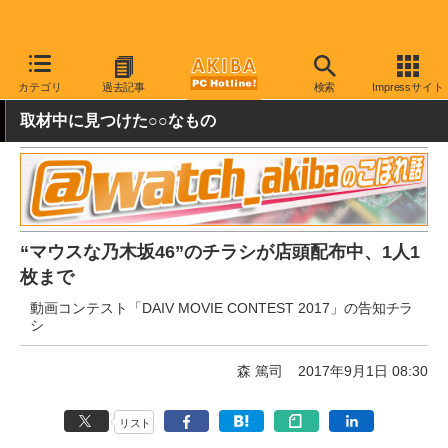
AKIBA PC Hotline!
秋葉原情報
キャンペーン情報
配布物
カテゴリ
過去記事
検索
Impressサイト
取材中に見つけた○○なもの
“マウスな乃木坂46”のチラシが店頭配布中、1人1
枚まで
動画コンテスト「DAIV MOVIE CONTEST 2017」の告知チラ
シ
森 篤司
2017年9月1日 08:30
リスト