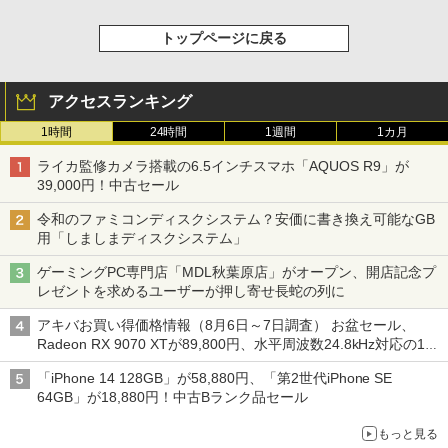
トップページに戻る
アクセスランキング
1時間
24時間
1週間
1カ月
ライカ監修カメラ搭載の6.5インチスマホ「AQUOS R9」が
39,000円！中古セール
令和のファミコンディスクシステム？安価に書き換え可能なGB
用「しましまディスクシステム」
ゲーミングPC専門店「MDL秋葉原店」がオープン、開店記念プ
レゼントを求めるユーザーが押し寄せ長蛇の列に
アキバお買い得価格情報（8月6日～7日調査） お盆セール、
Radeon RX 9070 XTが89,800円、水平周波数24.8kHz対応の17
型モニターが9,801円、暑さ指数連動セール ほか
「iPhone 14 128GB」が58,880円、「第2世代iPhone SE
64GB」が18,880円！中古Bランク品セール
もっと見る