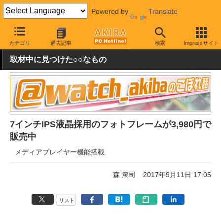
Powered by
Translate
AKIBA PC Hotline!
モバイル
メディアプレイヤー
メディアプレ
カテゴリ
過去記事
検索
Impressサイト
取材中に見つけた○○なもの
7インチIPS液晶採用のフォトフレームが3,980円で
販売中
メディアプレイヤー機能搭載
森 篤司
2017年9月11日 17:05
リスト