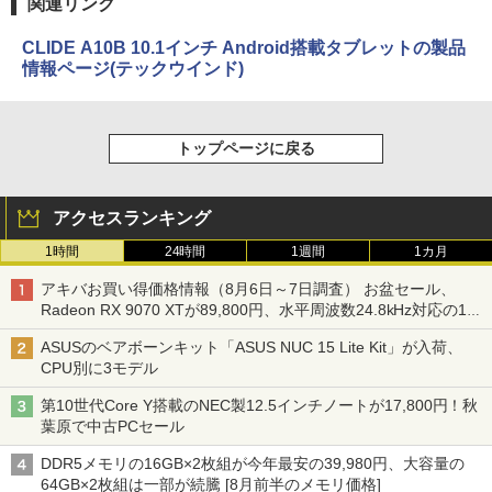
関連リンク
CLIDE A10B 10.1インチ Android搭載タブレットの製品
情報ページ(テックウインド)
トップページに戻る
アクセスランキング
1時間
24時間
1週間
1カ月
アキバお買い得価格情報（8月6日～7日調査） お盆セール、
Radeon RX 9070 XTが89,800円、水平周波数24.8kHz対応の17
型モニターが9,801円、暑さ指数連動セール ほか
ASUSのベアボーンキット「ASUS NUC 15 Lite Kit」が入荷、
CPU別に3モデル
第10世代Core Y搭載のNEC製12.5インチノートが17,800円！秋
葉原で中古PCセール
DDR5メモリの16GB×2枚組が今年最安の39,980円、大容量の
64GB×2枚組は一部が続騰 [8月前半のメモリ価格]