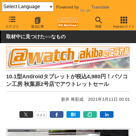
Powered by
Translate
AKIBA PC Hotline!
秋葉原情報
価格情報
特価情報
カテゴリ
過去記事
検索
Impressサイト
取材中に見つけた○○なもの
10.1型Androidタブレットが税込4,980円！パソコ
ン工房 秋葉原2号店でアウトレットセール
新井 将彩成
2021年3月11日 00:01
リスト