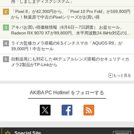
用「しましまディスクシステム」
「Pixel 8」が42,300円から、「Pixel 10 Pro Fold」が169,800円
から！秋葉原で中古のPixelシリーズがお買い得
アキバお買い得価格情報（8月6日～7日調査） お盆セール、
Radeon RX 9070 XTが89,800円、水平周波数24.8kHz対応の17
型モニターが9,801円、暑さ指数連動セール ほか
ライカ監修カメラ搭載の6.5インチスマホ「AQUOS R9」が
39,000円！中古セール
自動追尾にも対応した4Kデュアルレンズ搭載のセキュリティカ
メラ2製品がTP-Linkから
もっと見る
AKIBA PC Hotline! をフォローする
Special Site