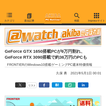
取材中に見つけた○○なもの
カテゴリ
過去記事
検索
Impressサイト
GeForce GTX 1650搭載PCが9万円割れ、
GeForce RTX 3090搭載で約36万円のPCも
FRONTIERのWindows10搭載ゲーミングPC週末特価情報
久保 勇
2021年5月1日 00:01
リスト