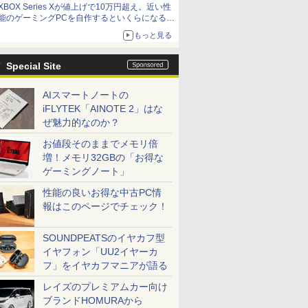
XBOX Series Xが値上げで10万円超え。近い性
能のゲーミングPCを自作するといくらになる？
【石田賀津男の『酒の肴にPCゲーム』】
もっと見る
Special Site
AIスマートノートの
iFLYTEK「AINOTE 2」はな
ぜ魅力的なのか？
お値段そのままでメモリ倍
増！メモリ32GBの「お得な
ゲーミングノート」
性能の良いお得な中古PC情
報はこのページでチェック！
SOUNDPEATSのイヤカフ型
イヤフォン「UU2イヤーカ
フ」をイヤカフマニアが語る
レイズのプレミアムカー向け
ブランドHOMURAから