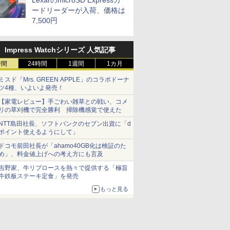
LexarのmicroSD Expressカ
ードリーダーが入荷、価格は
7,500円
Impress Watchシリーズ 人気記事
時間
24時間
1週間
1カ月
ミスド「Mrs. GREEN APPLE」のコラボドーナ
ツ4種、いよいよ発売！
【家電レビュー】手ごわい雑草との戦い、コメ
リの草刈機で完全勝利 掃除機感覚で使えた
NTT島田社長、ソフトバンクのセブン出資に「d
ポイント使えるようにして」
ドコモ前田社長が「ahamo40GB化は検証のた
め」、料金値上げへの考え方にも言及
吉野家、牛リブロースを熱々で提供する「極旨
牛鉄板ステーキ定食」を発売
もっと見る