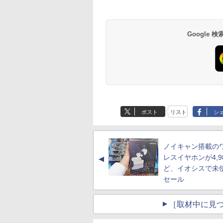
Google
ポスト
リスト
シ
ノイキャン搭載の
レスイヤホンが4,9
▲
ど、イオシスで未
セール
［取材中に見つ