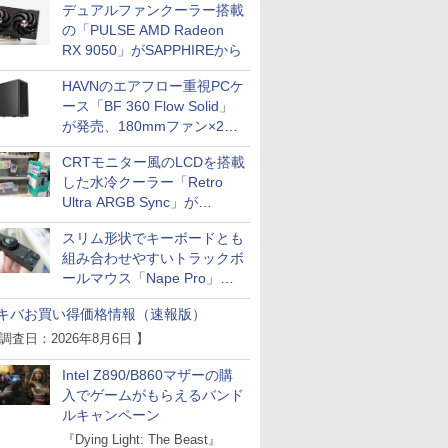
デュアルファンクーラー搭載
の「PULSE AMD Radeon
RX 9050」がSAPPHIREから
HAVNのエアフロー重視PCケ
ース「BF 360 Flow Solid」
が発売、180mmファン×2搭
載
CRTモニター風のLCDを搭載
した水冷クーラー「Retro
Ultra ARGB Sync」が
Thermaltakeから
スリム形状でキーボードとも
組み合わせやすいトラックボ
ールマウス「Nape Pro」が
Keychronから
キバお買い得価格情報（速報版）
 調査日：2026年8月6日 】
Intel Z890/B860マザーの購
入でゲームがもらえるバンド
ルキャンペーン
『Dying Light: The Beast』