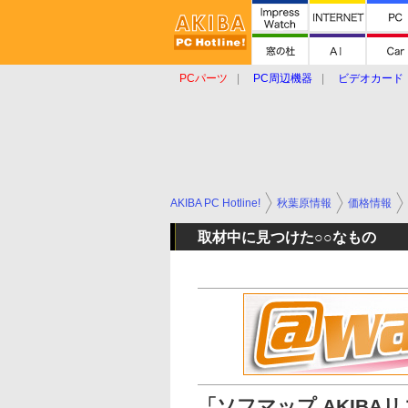
PCパーツ
PC周辺機器
ビデオカード
タブレット
おもしろグッズ
ショップ
AKIBA PC Hotline!
秋葉原情報
価格情報
取材中に見つけた○○なもの
「ソフマップ AKIB