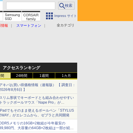
Impress サイト
全カテゴリ
原情報
スマートフォン
アクセスランキング
時間
24時間
1週間
1カ月
アキバお買い得価格情報（速報版） 【 調査日：
2026年8月6日 】
スリム形状でキーボードとも組み合わせやすい
トラックボールマウス「Nape Pro」が
Keychronから
iPadでもそのまま使えるボールペン「STYLUS
2WAY」がエレコムから、ゼブラと共同開発
DDR5メモリの16GB×2枚組が今年最安の
39,980円、大容量の64GB×2枚組は一部が続騰
[8月前半のメモリ価格]