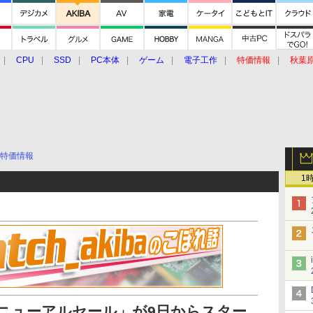
CPU
SSD
PC本体
ゲーム
電子工作
特価情報
秋葉
グルメ
イベント
価格動向
特価情報
1
Aリニューアルセール」が9日からスター