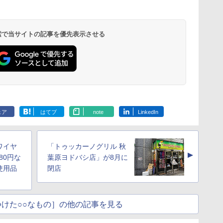
 検索で当サイトの記事を優先表示させる
ェア
はてブ
note
LinkedIn
ワイヤ
「トゥッカーノグリル 秋
▲
80円な
葉原ヨドバシ店」が8月に
使用品
閉店
けた○○なもの］の他の記事を見る