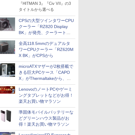
『HITMAN 3』『Civ VII』の3
タイトルから選べる
CPSの大型ツインタワーCPU
クーラー「RZ820 Display
BK」が発売、クーラートッ
プに5インチ液晶搭載
全高118.5mmのデュアルタ
ワーCPUクーラー「RZ620M
X BK」がCPSから
microATXマザーが2枚搭載で
きる巨大PCケース「CAPO
X」がThermaltakeから、カ
ラーは2色
LenovoのノートPCやゲーミ
ングタブレットなどがお得！
楽天お買い物マラソン
準固体モバイルバッテリーな
どグリーンハウス製品がお
得！楽天お買い物マラソン