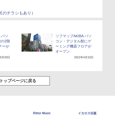
区のチラシもあり）
 パソ
ソフマップAKIBA パソ
の2階
コン・デジタル館にゲ
ナーが
ーミング機器フロアが
オープン
年3月20日
2021年4月10日
トップページに戻る
Rittor Music
イカロス出版