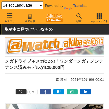
Powered by
Translate
AKIBA PC Hotline!
ガジェット
ゲーム機関連
カテゴリ
過去記事
検索
Impressサイト
取材中に見つけた○○なもの
メガドライブ＋メガCDの「ワンダーメガ」メンテ
ナンス済みモデルが125,000円
森 篤司
2021年10月9日 00:01
リスト