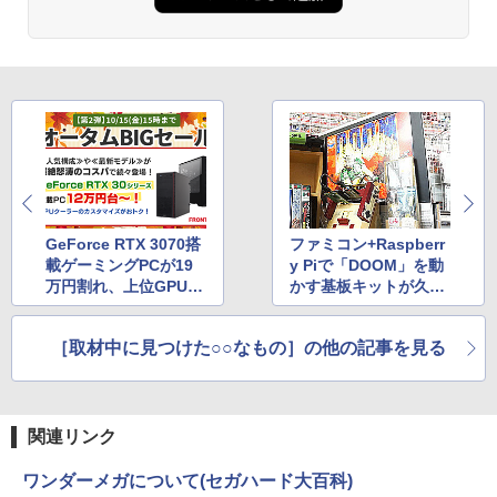
GeForce RTX 3070搭
ファミコン+Raspberr
載ゲーミングPCが19
y Piで「DOOM」を動
万円割れ、上位GPU搭
かす基板キットが久々
載のBTO PCが多数特
の再入荷
価に
［取材中に見つけた○○なもの］の他の記事を見る
関連リンク
ワンダーメガについて(セガハード大百科)