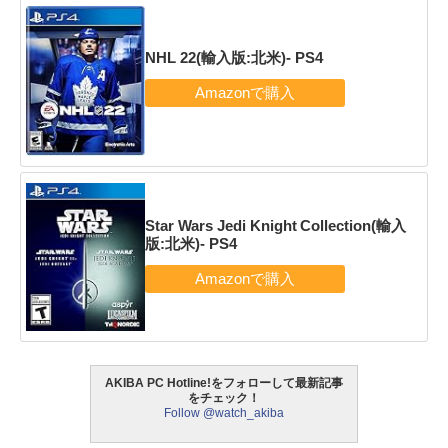
NHL 22(輸入版:北米)- PS4
Star Wars Jedi Knight Collection(輸入
版:北米)- PS4
AKIBA PC Hotline!をフォローして最新記事
をチェック！
Follow @watch_akiba