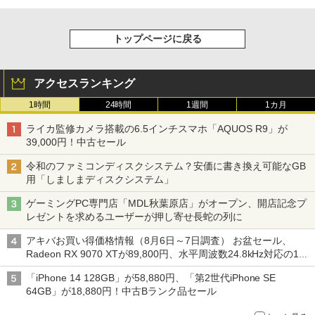
トップページに戻る
アクセスランキング
1時間
24時間
1週間
1カ月
ライカ監修カメラ搭載の6.5インチスマホ「AQUOS R9」が
39,000円！中古セール
令和のファミコンディスクシステム？安価に書き換え可能なGB
用「しましまディスクシステム」
ゲーミングPC専門店「MDL秋葉原店」がオープン、開店記念プ
レゼントを求めるユーザーが押し寄せ長蛇の列に
アキバお買い得価格情報（8月6日～7日調査） お盆セール、
Radeon RX 9070 XTが89,800円、水平周波数24.8kHz対応の17
型モニターが9,801円、暑さ指数連動セール ほか
「iPhone 14 128GB」が58,880円、「第2世代iPhone SE
64GB」が18,880円！中古Bランク品セール