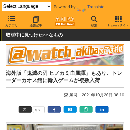
Powered by
Translate
AKIBA PC Hotline!
ガジェット
ゲーム機関連
カテゴリ
過去記事
検索
Impressサイト
取材中に見つけた○○なもの
海外版「鬼滅の刃 ヒノカミ血風譚」もあり、トレ
ーダーカオス館に輸入ゲームが複数入荷
森 篤司
2021年10月26日 08:10
リスト