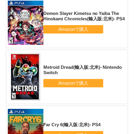
Demon Slayer Kimetsu no Yaiba The
Hinokami Chronicles(輸入版:北米)- PS4
Metroid Dread(輸入版:北米)- Nintendo
Switch
Far Cry 6(輸入版:北米)- PS4