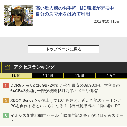
高い没入感のお手軽HMD環境がデモ中、
自分のスマホをはめて利用
2013年10月19日
トップページに戻る
アクセスランキング
1時間
24時間
1週間
1カ月
DDR5メモリの16GB×2枚組が今年最安の39,980円、大容量の
64GB×2枚組は一部が続騰 [8月前半のメモリ価格]
XBOX Series Xが値上げで10万円超え。近い性能のゲーミング
PCを自作するといくらになる？【石田賀津男の『酒の肴にPCゲ
ーム』】
イオシス創業30周年セール「30周年記念祭」が14日からスター
ト