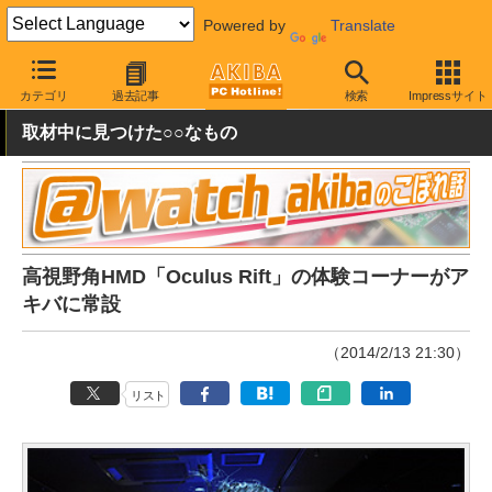
Powered by
Translate
AKIBA PC Hotline!
PC周辺機器
HMD
カテゴリ
過去記事
検索
Impressサイト
取材中に見つけた○○なもの
高視野角HMD「Oculus Rift」の体験コーナーがア
キバに常設
（2014/2/13 21:30）
リスト